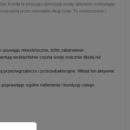
ie. Kostki te jonizują i dysocjują wodę, aktywnie rozkładając
rzejrzystą przez niezwykle długi czas. To nowoczesne i
 usuwając nieestetyczne, żółte zabarwienie.
ntują nieskazitelnie czystą wodę znacznie dłużej niż
ą przeciwgrzybiczo i przeciwbakteryjnie. Wkład ten aktywnie
 poprawiając ogólne natlenienie i kondycję całego