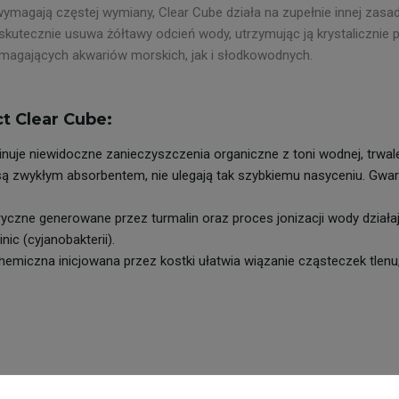
wymagają częstej wymiany, Clear Cube działa na zupełnie innej zasadz
kutecznie usuwa żółtawy odcień wody, utrzymując ją krystalicznie p
agających akwariów morskich, jak i słodkowodnych.
t Clear Cube:
inuje niewidoczne zanieczyszczenia organiczne z toni wodnej, trwale
ą zwykłym absorbentem, nie ulegają tak szybkiemu nasyceniu. Gwara
ryczne generowane przez turmalin oraz proces jonizacji wody działaj
ic (cyjanobakterii).
emiczna inicjowana przez kostki ułatwia wiązanie cząsteczek tlenu,