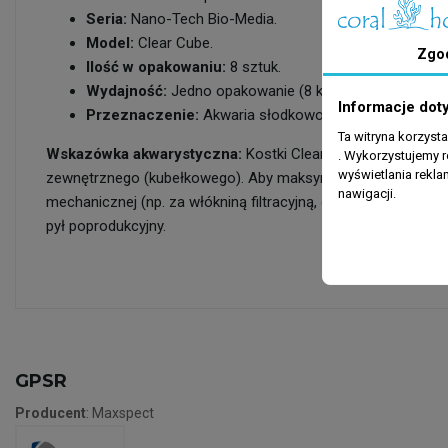
Seria:
Nano-Tech Bio-Media.
Model:
Clear Cube.
Zgo
Ilość w opakowaniu:
8 sztuk.
Wydajność:
Jedno opakowanie (8 kostek) skutecznie o
Informacje dot
Przeznaczenie:
Akwaria słodkowodne oraz morskie.
Ta witryna korzyst
Wskazówka akwarystyczna:
Kostki Clear Cube najlepiej um
. Wykorzystujemy r
wyświetlania rekl
zewnętrznego (kubełkowego). Aby maksymalnie wydłużyć ich żyw
nawigacji.
mechanicznej (np. za włókniną filtracyjną, gąbką lub rollerm
pył poprodukcyjny.
GPSR
Producent
: Maxspect