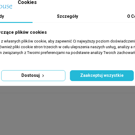
Cookies
dy
Szczegóły
O C
czyszcza wodę w zbiorniku o pojemności do 400 litrów (1 kostka na
yczące plików cookies
a z własnych plików cookie, aby zapewnić Ci najwyższy poziom doświadczenia
ieścić w obszarze o silnym, stałym przepływie wody – na przykład 
ównież pliki cookie stron trzecich w celu ulepszenia naszych usług, analizy a 
am związanych z Twoimi preferencjami na podstawie analizy Twoich zachowa
otność i zapobiec pokryciu powierzchni przez lepki detrytus, upewnij
atem). Pamiętaj, aby przed pierwszym użyciem delikatnie przepłukać k
Dostosuj
Zaakceptuj wszystkie