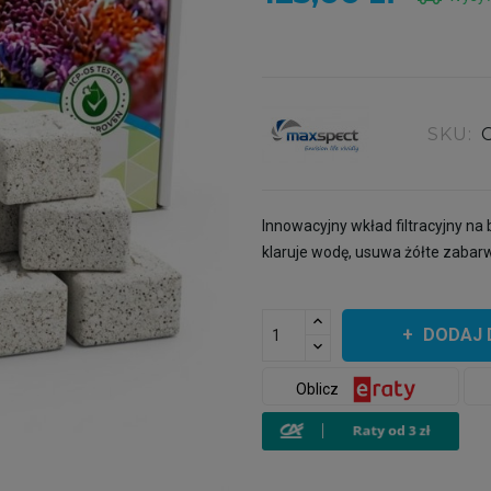
SKU:
Innowacyjny wkład filtracyjny na
klaruje wodę, usuwa żółte zabarwi
DODAJ 
Oblicz