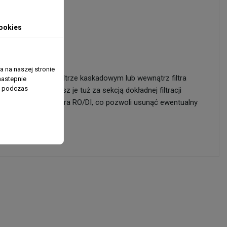
ookies
 50 litrów wody).
 na naszej stronie
w komorze sumpa, filtrze kaskadowym lub wewnątrz filtra
nastepnie
ń podczas
 się, że układasz je tuż za sekcją dokładnej filtracji
ostki w wodzie z filtra RO/DI, co pozwoli usunąć ewentualny