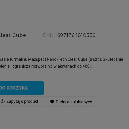
Clear Cube
EAN:
6971764810539
 bazie turmalinu Maxspect Nano-Tech Clear Cube (8 szt.). Skutecznie
enie i ogranicza rozwój sinic w akwariach do 400 l.
DO KOSZYKA
help_outline
Zapytaj o produkt
favorite
Dodaj do ulubionych