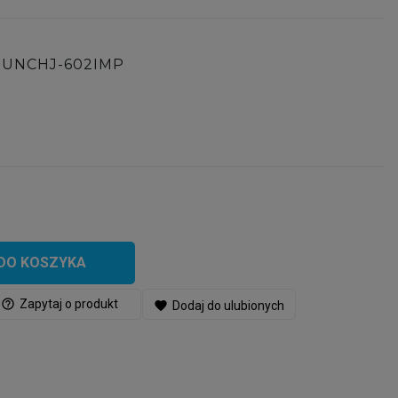
SUNCHJ-602IMP
DO KOSZYKA
help_outline
Zapytaj o produkt
favorite
Dodaj do ulubionych