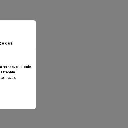
ookies
 na naszej stronie
nastepnie
ń podczas