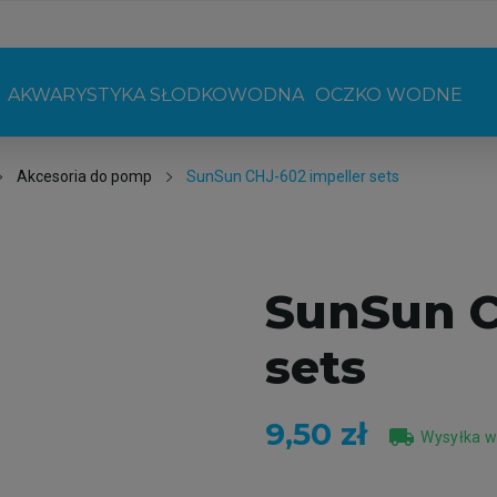
AKWARYSTYKA SŁODKOWODNA
OCZKO WODNE
Akcesoria do pomp
SunSun CHJ-602 impeller sets
SunSun C
sets
9,50 zł
local_shipping
Wysyłka w