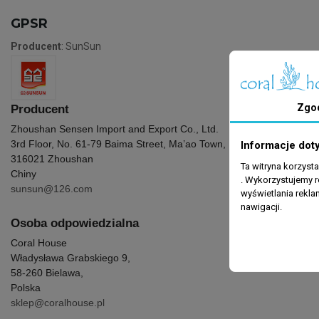
GPSR
Producent
: SunSun
Zgo
Producent
Zhoushan Sensen Import and Export Co., Ltd.
3rd Floor, No. 61-79 Baima Street, Ma’ao Town, Dinghai District
Informacje dot
316021 Zhoushan
Ta witryna korzyst
Chiny
. Wykorzystujemy r
sunsun@126.com
wyświetlania rekl
nawigacji.
Osoba odpowiedzialna
Coral House
Władysława Grabskiego 9,
58-260 Bielawa,
Polska
sklep@coralhouse.pl