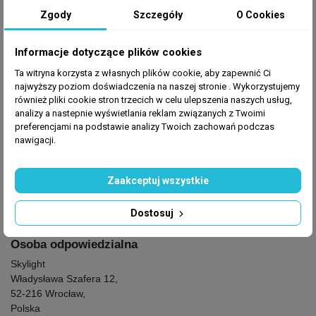
Zgody
Szczegóły
O Cookies
GPSR
Informacje dotyczące plików cookies
Producent
: Skylight
Ta witryna korzysta z własnych plików cookie, aby zapewnić Ci
najwyższy poziom doświadczenia na naszej stronie . Wykorzystujemy
również pliki cookie stron trzecich w celu ulepszenia naszych usług,
analizy a nastepnie wyświetlania reklam związanych z Twoimi
preferencjami na podstawie analizy Twoich zachowań podczas
Producent
nawigacji.
Skylight
Władysława Szafera 12,
Zaakceptuj wszystkie
52-216 Wrocław,
Polska
sales@skylight.pl
Dostosuj
Osoba odpowiedzialna
Skylight
Władysława Szafera 12,
52-216 Wrocław,
Polska