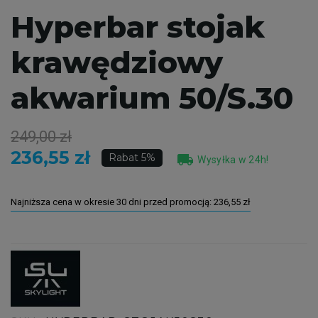
Hyperbar stojak
krawędziowy
akwarium 50/S.30
249,00 zł
236,55 zł
local_shipping
Rabat 5%
Wysyłka w 24h!
Najniższa cena w okresie 30 dni przed promocją:
236,55 zł