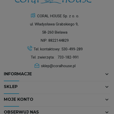
CORAL HOUSE Sp. z o. o.
ul. Władysława Grabskiego 9,
58-260 Bielawa
NIP: 8822144829
Tel. kontaktowy:
530-499-289
Tel. zwierzęta:
733-182-991
sklep@coralhouse.pl
keyboard_arrow_down
INFORMACJE
keyboard_arrow_down
SKLEP
keyboard_arrow_down
MOJE KONTO
keyboard_arrow_down
OBSERWUJ NAS