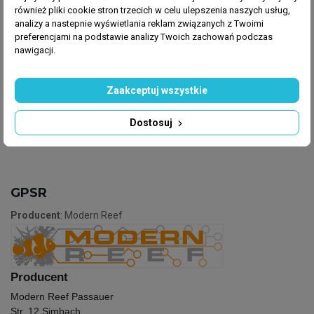
2 razy w tygodniu. Zatrzymaj sprzęt taki jak UV, ozon i
również pliki cookie stron trzecich w celu ulepszenia naszych usług,
skimmer na 2 godziny. Może być używany z
analizy a nastepnie wyświetlania reklam związanych z Twoimi
BIOActivator i BIODiversity razem. Można go również
preferencjami na podstawie analizy Twoich zachowań podczas
zastosować w pierwszym cyklu, aby rozpocząć
nawigacji.
proces filtracji biologicznej za pomocą Nitri-Bac. Nie
wymaga chłodzenia.
Zaakceptuj wszystkie
Dostosuj
GPSR
Producent
: Modern Reef
Producent
Modern Reef Passauer
Str. 12 Simbach,