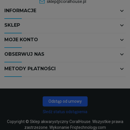
sklep@coralhouse.pl
keyboard_arrow_down
INFORMACJE
keyboard_arrow_down
SKLEP
keyboard_arrow_down
MOJE KONTO
keyboard_arrow_down
OBSERWUJ NAS
keyboard_arrow_down
METODY PŁATNOŚCI
Odstąp od umowy
Śledź status odstąpienia
Copyright ©
Sklep akwarystyczny CoralHouse
. Wszystkie prawa
zastrzeżone. Wykonanie
Friqtechnology.com