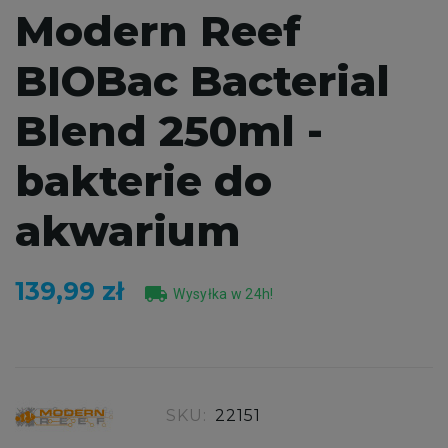
Modern Reef
BIOBac Bacterial
Blend 250ml -
bakterie do
akwarium
139,99 zł
local_shipping
Wysyłka w 24h!
SKU:
22151