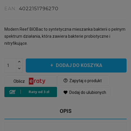
EAN:
4022151796270
Modern Reef BIOBac to syntetyczna mieszanka bakterii o pełnym
spektrum działania, która zawiera bakterie probiotyczne i
nitryfikujące.
DODAJ DO KOSZYKA
help_outline
Zapytaj o produkt
Oblicz
favorite
Dodaj do ulubionych
OPIS