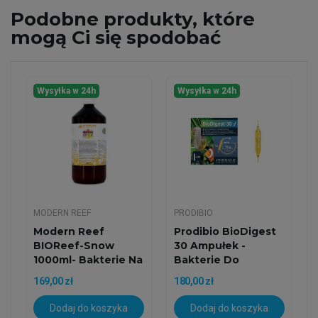
Podobne
produkty, które
mogą Ci się spodobać
Wysyłka w 24h
Wysyłka w 24h
MODERN REEF
PRODIBIO
Modern Reef
Prodibio BioDigest
BIOReef-Snow
30 Ampułek -
1000ml- Bakterie Na
Bakterie Do
Glony
Akwarium
169,00 zł
180,00 zł
Dodaj do koszyka
Dodaj do koszyka