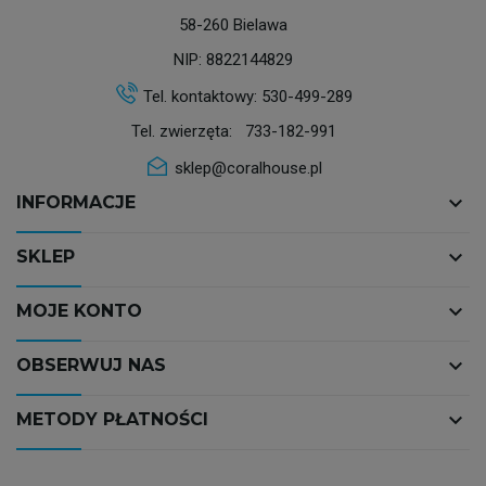
58-260 Bielawa
NIP: 8822144829
Tel. kontaktowy:
530-499-289
Tel. zwierzęta:
733-182-991
sklep@coralhouse.pl
keyboard_arrow_down
INFORMACJE
keyboard_arrow_down
SKLEP
keyboard_arrow_down
MOJE KONTO
keyboard_arrow_down
OBSERWUJ NAS
keyboard_arrow_down
METODY PŁATNOŚCI