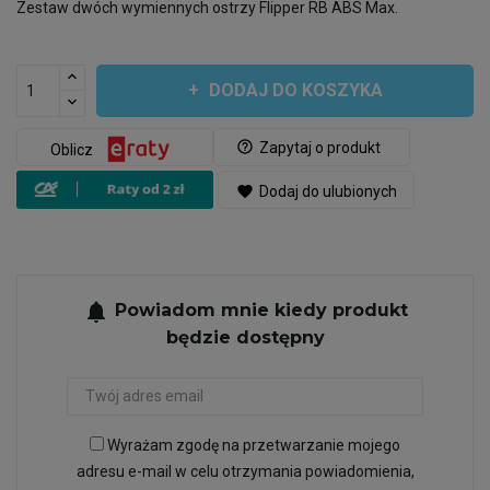
Zestaw dwóch wymiennych ostrzy Flipper RB ABS Max.
DODAJ DO KOSZYKA
help_outline
Zapytaj o produkt
Oblicz
favorite
Dodaj do ulubionych
notifications
Powiadom mnie kiedy produkt
będzie dostępny
Wyrażam zgodę na przetwarzanie mojego
adresu e-mail w celu otrzymania powiadomienia,