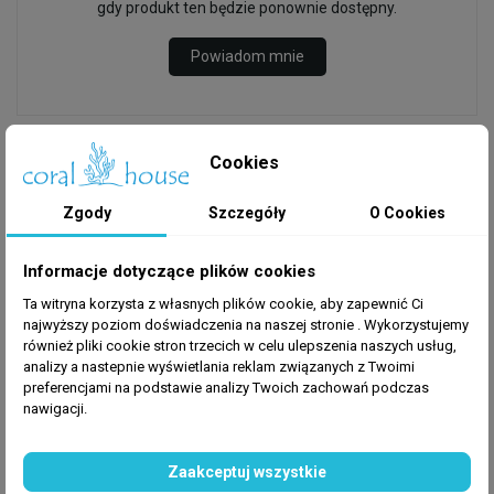
gdy produkt ten będzie ponownie dostępny.
Powiadom mnie
OPIS
Cookies
Zgody
Szczegóły
O Cookies
Informacje dotyczące plików cookies
Zestaw dwóch wymiennych ostrzy Flipper RB ABS
Max.
Ta witryna korzysta z własnych plików cookie, aby zapewnić Ci
najwyższy poziom doświadczenia na naszej stronie . Wykorzystujemy
również pliki cookie stron trzecich w celu ulepszenia naszych usług,
analizy a nastepnie wyświetlania reklam związanych z Twoimi
preferencjami na podstawie analizy Twoich zachowań podczas
nawigacji.
GPSR
Zaakceptuj wszystkie