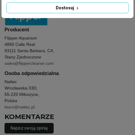
Producent
: Flipper
Dostosuj
Producent
Flipper Aquarium
4860 Calle Real
93111 Santa Barbara, CA,
Stany Zjednoczone
sales@flippercleaner.com
Osoba odpowiedzialna
Nattec
Wrocławska 33D,
55-220 Miłoszyce,
Polska
biuro@nattec.pl
KOMENTARZE
Napisz swoją opinię