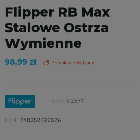
Flipper RB Max
Stalowe Ostrza
Wymienne
98,99 zł
sync_problem
Produkt niedostępny
SKU:
02677
EAN:
748252426826