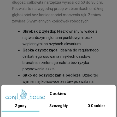
długość całkowita narzędzia wynosi od 50 do 80 cm.
Pozwala to na wygodną pracę w zbiornikach o różnej
głębokości bez konieczności moczenia rąk. Zestaw
zawiera 5 wymiennych końcówek roboczych:
Skrobak z żyletką:
Niezrównany w walce z
najtwardszymi glonami punktowymi oraz
wapiennymi na szybach akwarium.
Gąbka czyszcząca:
Idealna do regularnego,
delikatnego usuwania miękkich osadów,
brunatnic i zielonego nalotu bez ryzyka
porysowania szkła.
Sitko do oczyszczania podłoża:
Dzięki tej
wymiennej końcówce zestaw pozwala na
sprawne oczyszczanie również podłoża
Cookies
akwarium z resztek organicznych.
Siatka na ryby:
Klasyczny podbierak przydatny
Zgody
Szczegóły
O Cookies
przy odławianiu obsady lub usuwaniu większych
zanieczyszczeń mechanicznych.