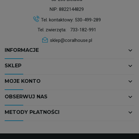
NIP: 8822144829
Tel. kontaktowy:
530-499-289
Tel. zwierzęta:
733-182-991
sklep@coralhouse.pl
keyboard_arrow_down
INFORMACJE
keyboard_arrow_down
SKLEP
keyboard_arrow_down
MOJE KONTO
keyboard_arrow_down
OBSERWUJ NAS
keyboard_arrow_down
METODY PŁATNOŚCI