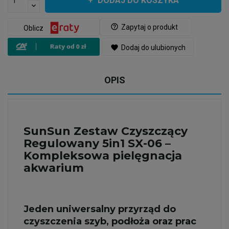
DODAJ DO KOSZYKA
help_outline
Zapytaj o produkt
Oblicz
favorite
Dodaj do ulubionych
OPIS
SunSun Zestaw Czyszczący
Regulowany 5in1 SX-06 –
Kompleksowa pielęgnacja
akwarium
Jeden uniwersalny przyrząd do
czyszczenia szyb, podłoża oraz prac