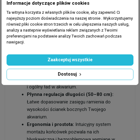
Chwytak (szczypce):
Praktyczne narzędzie
Informacje dotyczące plików cookies
ułatwiające sadzenie roślin, przemieszczanie
Ta witryna korzysta z własnych plików cookie, aby zapewnić Ci
dekoracji oraz wyciąganie przedmiotów z dna
najwyższy poziom doświadczenia na naszej stronie . Wykorzystujemy
również pliki cookie stron trzecich w celu ulepszenia naszych usług,
akwarium.
analizy a nastepnie wyświetlania reklam związanych z Twoimi
preferencjami na podstawie analizy Twoich zachowań podczas
nawigacji.
Najważniejsze zalety zestawu
SunSun SX-06:
Zaakceptuj wszystkie
Wielofunkcyjność 5w1:
Kompleksowe
Dostosuj
rozwiązanie dbające o czystość szkła, podłoża
i ogólny ład w akwarium.
Płynna regulacja długości (50–80 cm):
Łatwe dopasowanie zasięgu ramienia do
wysokości ścianek bocznych Twojego
akwarium.
Ergonomia i prostota:
Intuicyjny system
montażu końcówek pozwala na ich
błyskawiczną i bezproblemową wymianę w