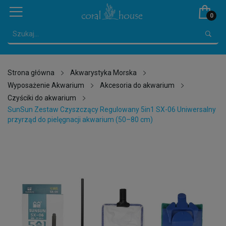
0
Strona główna
Akwarystyka Morska
Wyposażenie Akwarium
Akcesoria do akwarium
Czyściki do akwarium
SunSun Zestaw Czyszczący Regulowany 5in1 SX-06 Uniwersalny
przyrząd do pielęgnacji akwarium (50–80 cm)