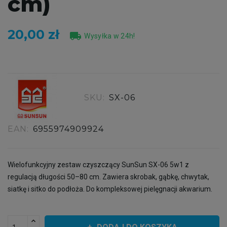
cm)
20,00 zł
local_shipping
Wysyłka w 24h!
SKU:
SX-06
EAN:
6955974909924
Wielofunkcyjny zestaw czyszczący SunSun SX-06 5w1 z
regulacją długości 50–80 cm. Zawiera skrobak, gąbkę, chwytak,
siatkę i sitko do podłoża. Do kompleksowej pielęgnacji akwarium.