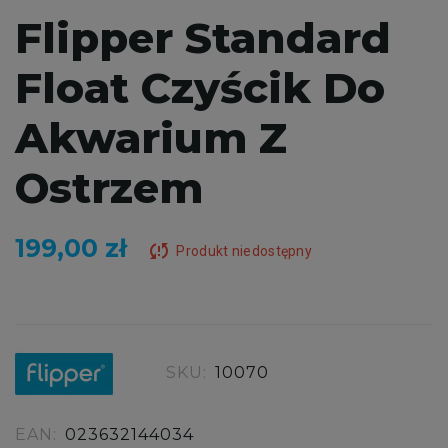
Flipper Standard
Float Czyścik Do
Akwarium Z
Ostrzem
199,00 zł
sync_problem
Produkt niedostępny
SKU:
10070
EAN:
023632144034