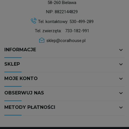
58-260 Bielawa
NIP: 8822144829
Tel. kontaktowy:
530-499-289
Tel. zwierzęta:
733-182-991
sklep@coralhouse.pl
keyboard_arrow_down
INFORMACJE
keyboard_arrow_down
SKLEP
keyboard_arrow_down
MOJE KONTO
keyboard_arrow_down
OBSERWUJ NAS
keyboard_arrow_down
METODY PŁATNOŚCI