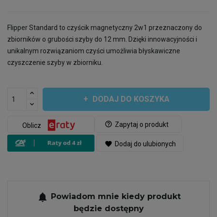
Flipper Standard to czyścik magnetyczny 2w1 przeznaczony do
zbiorników o grubości szyby do 12 mm. Dzięki innowacyjności i
unikalnym rozwiązaniom czyści umożliwia błyskawiczne
czyszczenie szyby w zbiorniku.
DODAJ DO KOSZYKA
help_outline
Zapytaj o produkt
Oblicz
favorite
Dodaj do ulubionych
notifications
Powiadom mnie kiedy produkt
będzie dostępny