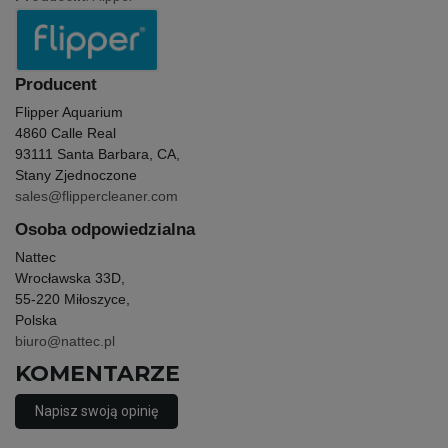
Producent
Flipper Aquarium
4860 Calle Real
93111 Santa Barbara, CA,
Stany Zjednoczone
sales@flippercleaner.com
Osoba odpowiedzialna
Nattec
Wrocławska 33D,
55-220 Miłoszyce,
Polska
biuro@nattec.pl
KOMENTARZE
Napisz swoją opinię