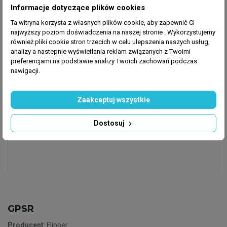
Informacje dotyczące plików cookies
zbiorniku.
Ta witryna korzysta z własnych plików cookie, aby zapewnić Ci
Jego wyjątkowa konstrukcja prawie całkowicie
najwyższy poziom doświadczenia na naszej stronie . Wykorzystujemy
również pliki cookie stron trzecich w celu ulepszenia naszych usług,
eliminuje możliwość zatrzymywania cząstek piasku.
analizy a nastepnie wyświetlania reklam związanych z Twoimi
Dzięki wyjątkowo niskiemu profilowi i jedynej na rynku
preferencjami na podstawie analizy Twoich zachowań podczas
konstrukcji 2in1 pozwala na wyczyszczenie
nawigacji.
akrylowych oraz szklanych powierzchni bez
możliwości uszkodzenia lub porysowania jej.
Zaakceptuj wszystkie
Wymiary 12,7x6,4x 1,5 cm (część wewnętrzna)
Dostosuj
10x5x2,8 cm (część zewnętrzna)
GPSR
Producent
: Flipper