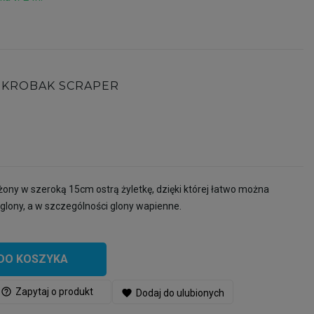
SKROBAK SCRAPER
ony w szeroką 15cm ostrą żyletkę, dzięki której łatwo można
glony, a w szczególności glony wapienne.
DO KOSZYKA
help_outline
Zapytaj o produkt
favorite
Dodaj do ulubionych