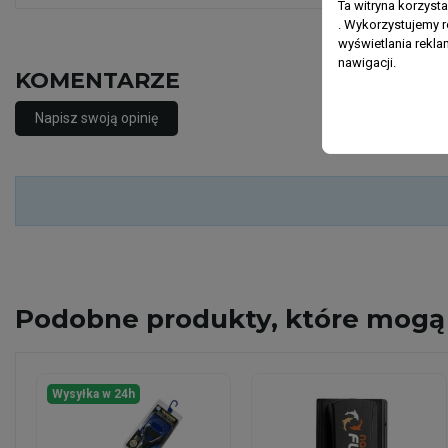
Ta witryna korzyst
. Wykorzystujemy r
wyświetlania rekl
nawigacji.
KOMENTARZE
Napisz swoją opinię
Podobne
produkty, które mogą 
Wysyłka w 24h