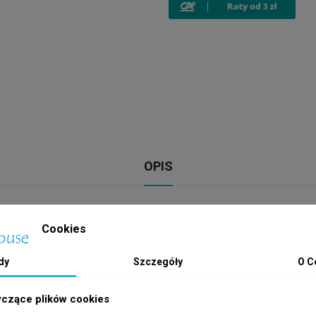
OPIS
Cookies
letkę, dzięki której łatwo można usuwać z szyby różnego rodzaju g
dy
Szczegóły
O C
e długości przy użyciu zwykłej rurki PVC z mufą.
yczące plików cookies