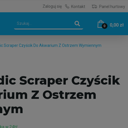
Zaloguj się
Kontakt
Panel hurtowy
0,00 zł
0
ic Scraper Czyścik Do Akwarium Z Ostrzem Wymiennym
ic Scraper Czyścik
ium Z Ostrzem
nym
ka w 24h!