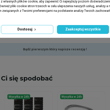
a z własnych plików cookie, aby zapewnić Ci najwyższy poziom doświadczenia
ównież pliki cookie stron trzecich w celu ulepszenia naszych usług, analizy a 
am związanych z Twoimi preferencjami na podstawie analizy Twoich zachowa
Dostosuj
Zaakceptuj wszystkie
Bądź pierwszym który napisze recenzję !
Ci się spodobać
Wysyłka w 24h
Wysyłka w 24h