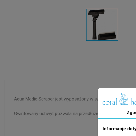
Aqua Medic Scraper jest wyposażony w szeroką 15cm ostrą ży
Zgo
Gwintowany uchwyt pozwala na przedłużenie go i dostosowani
Informacje dot