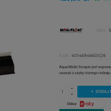
SKU:
EAN:
4014694660026
Aqua Medic Scraper jest wyposaż
usuwać z szyby różnego rodzaju 
DODAJ 
Oblicz