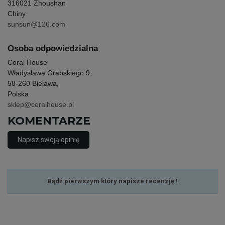
316021 Zhoushan
Chiny
sunsun@126.com
Osoba odpowiedzialna
Coral House
Władysława Grabskiego 9,
58-260 Bielawa,
Polska
sklep@coralhouse.pl
KOMENTARZE
Napisz swoją opinię
Bądź pierwszym który napisze recenzję !