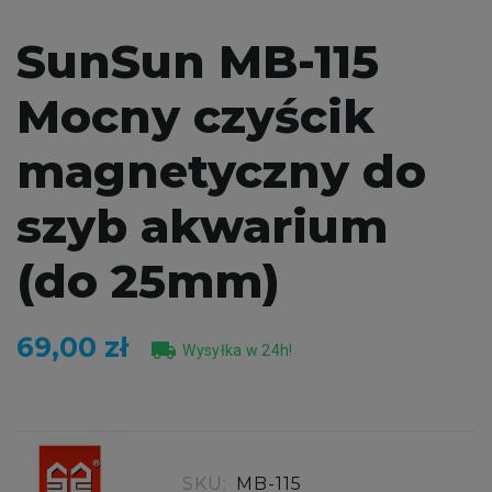
SunSun MB-115
Mocny czyścik
magnetyczny do
szyb akwarium
(do 25mm)
69,00 zł
local_shipping
Wysyłka w 24h!
SKU:
MB-115