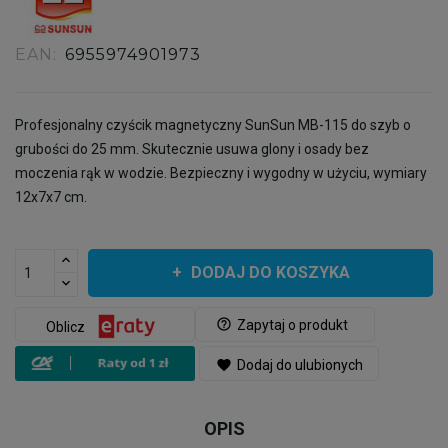
EAN:
6955974901973
Profesjonalny czyścik magnetyczny SunSun MB-115 do szyb o
grubości do 25 mm. Skutecznie usuwa glony i osady bez
moczenia rąk w wodzie. Bezpieczny i wygodny w użyciu, wymiary
12x7x7 cm.
DODAJ DO KOSZYKA
help_outline
Zapytaj o produkt
Oblicz
favorite
Dodaj do ulubionych
OPIS