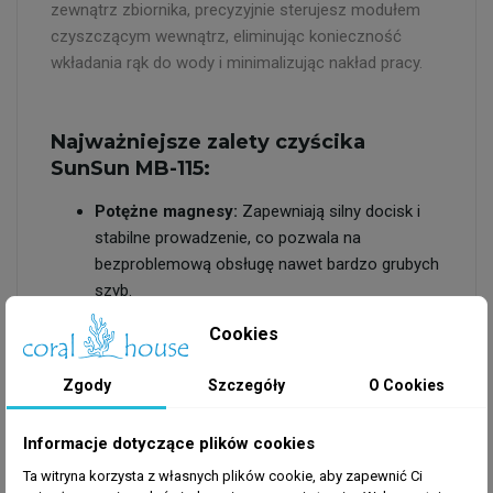
zewnątrz zbiornika, precyzyjnie sterujesz modułem
czyszczącym wewnątrz, eliminując konieczność
wkładania rąk do wody i minimalizując nakład pracy.
Najważniejsze zalety czyścika
SunSun MB-115:
Potężne magnesy:
Zapewniają silny docisk i
stabilne prowadzenie, co pozwala na
bezproblemową obsługę nawet bardzo grubych
szyb.
Wysoka skuteczność:
Specjalna powierzchnia
Cookies
robocza bezlitośnie rozprawia się z glonami i
osadami, przywracając pełną przejrzystość
Zgody
Szczegóły
O Cookies
zbiornika.
Higiena i wygoda:
Czyszczenie odbywa się
Informacje dotyczące plików cookies
całkowicie na sucho od strony użytkownika, co
podnosi komfort regularnych zabiegów
Ta witryna korzysta z własnych plików cookie, aby zapewnić Ci