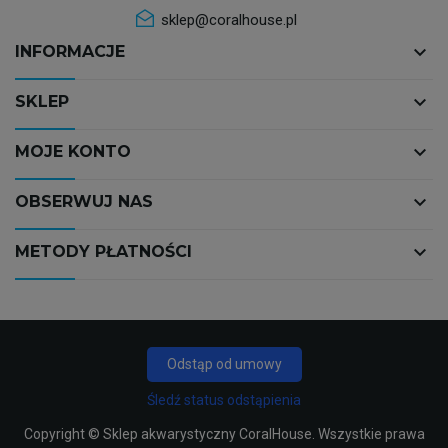
sklep@coralhouse.pl
keyboard_arrow_down
INFORMACJE
keyboard_arrow_down
SKLEP
keyboard_arrow_down
MOJE KONTO
keyboard_arrow_down
OBSERWUJ NAS
keyboard_arrow_down
METODY PŁATNOŚCI
Odstąp od umowy
Śledź status odstąpienia
Copyright ©
Sklep akwarystyczny CoralHouse
. Wszystkie prawa