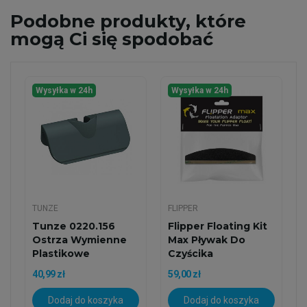
Podobne
produkty, które
mogą Ci się spodobać
Wysyłka w 24h
Wysyłka w 24h
TUNZE
FLIPPER
Tunze 0220.156
Flipper Floating Kit
Ostrza Wymienne
Max Pływak Do
Plastikowe
Czyścika
40,99 zł
59,00 zł
Dodaj do koszyka
Dodaj do koszyka