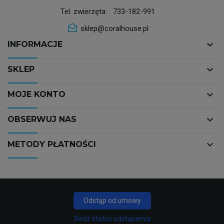
Tel. zwierzęta:
733-182-991
sklep@coralhouse.pl
keyboard_arrow_down
INFORMACJE
keyboard_arrow_down
SKLEP
keyboard_arrow_down
MOJE KONTO
keyboard_arrow_down
OBSERWUJ NAS
keyboard_arrow_down
METODY PŁATNOŚCI
Odstąp od umowy
Śledź status odstąpienia