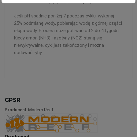
Nitri-Bac, aż azotyny (NO2) zaczną się budować.
Jeśli pH spadnie poniżej 7 podczas cyklu, wykonaj
25% podmianę wody, pobierając wodę z górnej części
słupa wody. Proces może potrwać od 2 do 4 tygodni.
Kiedy amon (NH3) i azotyny (NO2) staną się
niewykrywalne, cykl jest zakończony i można
dodawać ryby.
GPSR
Producent
: Modern Reef
Producent