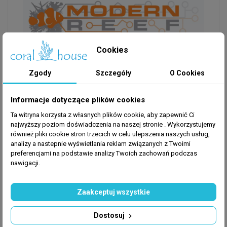
Cookies
Modern Reef AmmoMix to unikalna mieszanka
chlorku amonu stosowana do rozpoczęcia
Zgody
Szczegóły
O Cookies
bezrybnego obiegu i filtracji biologicznej w nowych
akwariach z suchą skałą. Wspomaga start zbiornika
Informacje dotyczące plików cookies
morskiego i przyspiesza proces dojrzewania w
Ta witryna korzysta z własnych plików cookie, aby zapewnić Ci
akwarium.
najwyższy poziom doświadczenia na naszej stronie . Wykorzystujemy
również pliki cookie stron trzecich w celu ulepszenia naszych usług,
Sposób użycia:
analizy a nastepnie wyświetlania reklam związanych z Twoimi
preferencjami na podstawie analizy Twoich zachowań podczas
nawigacji.
Dodaj 1 kroplę na 1 litr, a następnie zastosuj Modern
Reef Nitri-Bac, aby dodać bakterie nitryfikacyjne.
Zaakceptuj wszystkie
Powtórz po 3 dniach maksymalnie 3 razy lub do
osiągnięcia 2 ppm NH3 (amon). Nie przekraczać 2
Dostosuj
ppm amoniaku NH3! Możesz dodawać Modern Reef