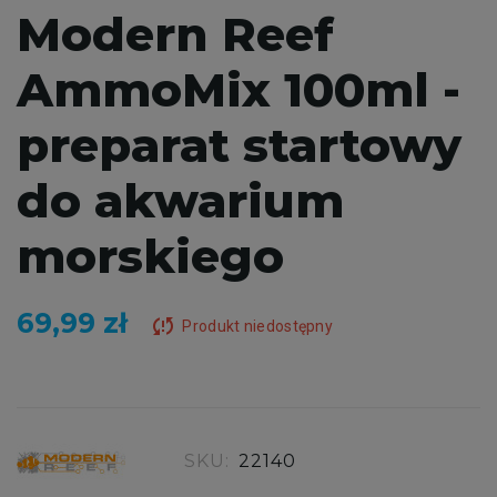
Modern Reef
AmmoMix 100ml -
preparat startowy
do akwarium
morskiego
69,99 zł
sync_problem
Produkt niedostępny
SKU:
22140