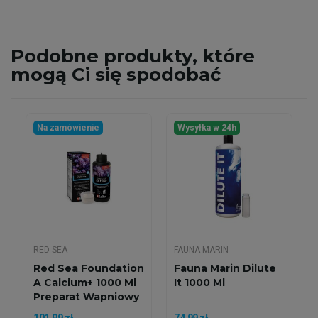
Podobne
produkty, które
mogą Ci się spodobać
Na zamówienie
Wysyłka w 24h
RED SEA
FAUNA MARIN
Red Sea Foundation
Fauna Marin Dilute
A Calcium+ 1000 Ml
It 1000 Ml
Preparat Wapniowy
101,99 zł
74,99 zł