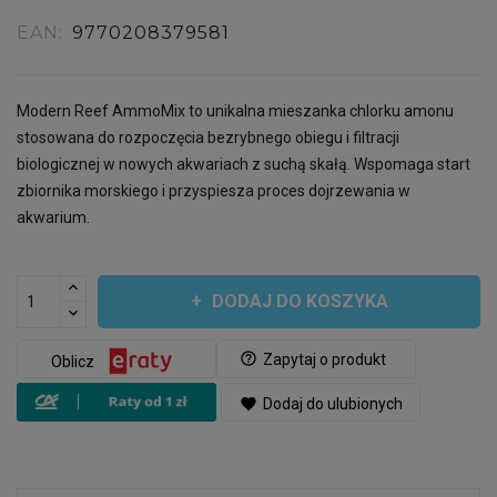
EAN:
9770208379581
Modern Reef AmmoMix to unikalna mieszanka chlorku amonu
stosowana do rozpoczęcia bezrybnego obiegu i filtracji
biologicznej w nowych akwariach z suchą skałą. Wspomaga start
zbiornika morskiego i przyspiesza proces dojrzewania w
akwarium.
DODAJ DO KOSZYKA
help_outline
Zapytaj o produkt
Oblicz
favorite
Dodaj do ulubionych