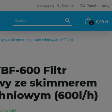
Zaloguj się
Kontakt
Panel hurtowy
0,00 zł
0
dowy ze skimmerem powierzchniowym (600l/h)
BF-600 Filtr
wy ze skimmerem
hniowym (600l/h)
ka w 24h!