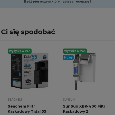
Bądź pierwszym który napisze recenzję !
Ci się spodobać
Wysyłka w 24h
Wysyłka w 24h
Nowy
SEACHEM
SUNSUN
Seachem Filtr
SunSun XBK-400 Filtr
Kaskadowy Tidal 55
Kaskadowy Z