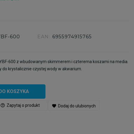
YBF-600
EAN:
6955974915765
n YBF-600 z wbudowanym skimmerem i czterema koszami na media.
y do krystalicznie czystej wody w akwarium.
DO KOSZYKA
help_outline
Zapytaj o produkt
favorite
Dodaj do ulubionych