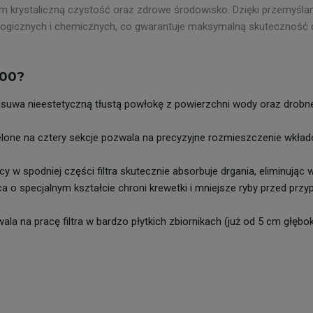
staliczną czystość oraz zdrowe środowisko. Dzięki przemyślanej ko
gicznych i chemicznych, co gwarantuje maksymalną skuteczność dzi
600?
suwa nieestetyczną tłustą powłokę z powierzchni wody oraz drob
one na cztery sekcje pozwala na precyzyjne rozmieszczenie wkładów
w spodniej części filtra skutecznie absorbuje drgania, eliminując 
 o specjalnym kształcie chroni krewetki i mniejsze ryby przed pr
a na pracę filtra w bardzo płytkich zbiornikach (już od 5 cm głębok