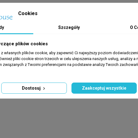
Cookies
dy
Szczegóły
O C
estaw ssący ze skimmerem, wylot z dyszą i napowietrzaniem, wylot 
yczące plików cookies
tra pod kątem szczelności i wydajności przed opuszczeniem fabryki
a z własnych plików cookie, aby zapewnić Ci najwyższy poziom doświadczenia
yników zalecamy zastosowanie wysokiej jakości mediów sypkich, tak
ównież pliki cookie stron trzecich w celu ulepszenia naszych usług, analizy a 
itryfikacyjnych.
am związanych z Twoimi preferencjami na podstawie analizy Twoich zachowa
Dostosuj
Zaakceptuj wszystkie