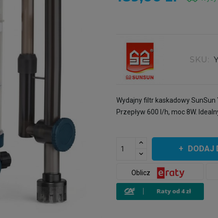
SKU:
Wydajny filtr kaskadowy SunSu
Przepływ 600 l/h, moc 8W. Idealn
DODAJ 
Oblicz