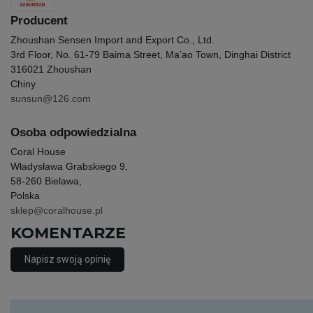
Producent
Zhoushan Sensen Import and Export Co., Ltd.
3rd Floor, No. 61-79 Baima Street, Ma’ao Town, Dinghai District
316021 Zhoushan
Chiny
sunsun@126.com
Osoba odpowiedzialna
Coral House
Władysława Grabskiego 9,
58-260 Bielawa,
Polska
sklep@coralhouse.pl
KOMENTARZE
Napisz swoją opinię