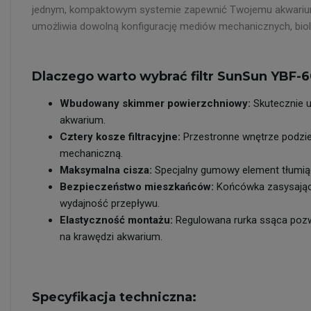
jednym, kompaktowym systemie zapewnić Twojemu akwarium kry
umożliwia dowolną konfigurację mediów mechanicznych, biolo
Dlaczego warto wybrać filtr SunSun YBF-
Wbudowany skimmer powierzchniowy:
Skutecznie u
akwarium.
Cztery kosze filtracyjne:
Przestronne wnętrze podziel
mechaniczną.
Maksymalna cisza:
Specjalny gumowy element tłumiący 
Bezpieczeństwo mieszkańców:
Końcówka zasysająca
wydajność przepływu.
Elastyczność montażu:
Regulowana rurka ssąca pozwal
na krawędzi akwarium.
Specyfikacja techniczna: