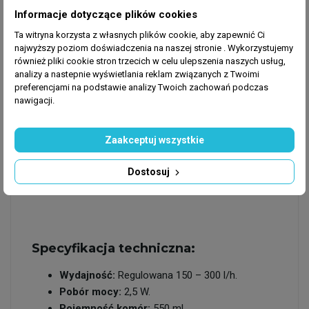
zapewniając finalne oczyszczenie.
Informacje dotyczące plików cookies
Wbudowany skimmer:
Efektywnie usuwa
Ta witryna korzysta z własnych plików cookie, aby zapewnić Ci
zanieczyszczenia z powierzchni wody, dbając o
najwyższy poziom doświadczenia na naszej stronie . Wykorzystujemy
właściwą wymianę gazową.
również pliki cookie stron trzecich w celu ulepszenia naszych usług,
Pełna kontrola:
Płynna regulacja przepływu
analizy a nastepnie wyświetlania reklam związanych z Twoimi
preferencjami na podstawie analizy Twoich zachowań podczas
wody (150–300 l/h) pozwala idealnie
nawigacji.
dopasować pracę urządzenia do litrażu i
obsady Twojego zbiornika.
Cicha i energooszczędna praca:
Pobór mocy
Zaakceptuj wszystkie
na poziomie zaledwie 2,5 W czyni go jednym z
najbardziej ekonomicznych wyborów na rynku, a
Dostosuj
cicha praca jest idealna do sypialni czy biura.
Specyfikacja techniczna:
Wydajność:
Regulowana 150 – 300 l/h.
Pobór mocy:
2,5 W.
Pojemność komór:
550 ml.