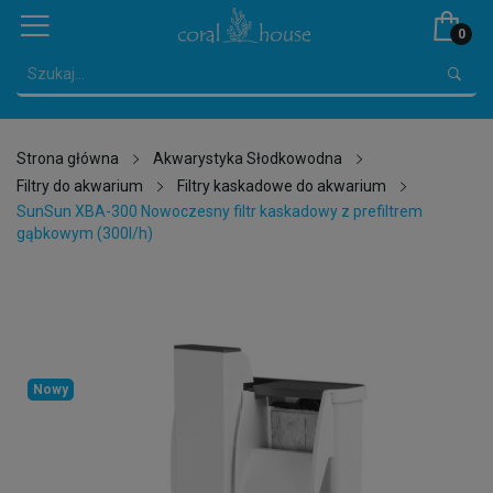
0
Strona główna
Akwarystyka Słodkowodna
Filtry do akwarium
Filtry kaskadowe do akwarium
SunSun XBA-300 Nowoczesny filtr kaskadowy z prefiltrem
gąbkowym (300l/h)
Nowy