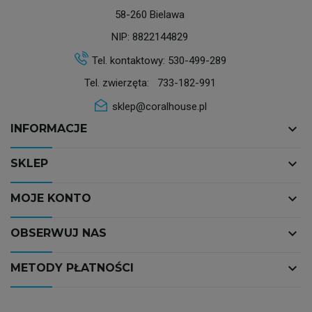
58-260 Bielawa
NIP: 8822144829
Tel. kontaktowy:
530-499-289
Tel. zwierzęta:
733-182-991
sklep@coralhouse.pl
keyboard_arrow_down
INFORMACJE
keyboard_arrow_down
SKLEP
keyboard_arrow_down
MOJE KONTO
keyboard_arrow_down
OBSERWUJ NAS
keyboard_arrow_down
METODY PŁATNOŚCI