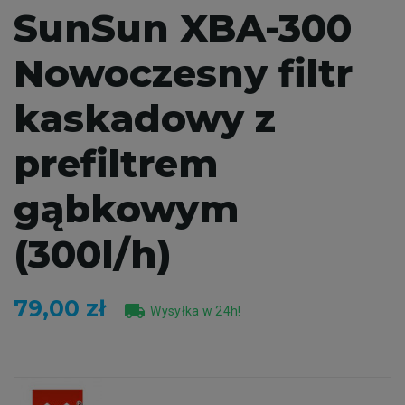
SunSun XBA-300
Nowoczesny filtr
kaskadowy z
prefiltrem
gąbkowym
(300l/h)
79,00 zł
local_shipping
Wysyłka w 24h!