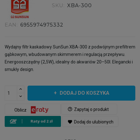
SKU:
XBA-300
EAN:
6955974975332
Wydajny filtr kaskadowy SunSun XBA-300 z podwójnym prefiltrem
gąbkowym, wbudowanym skimmerem i regulacją przepływu.
Energooszczędny (2,5W), idealny do akwariów 20–50l. Elegancki i
smukły design.
DODAJ DO KOSZYKA
help_outline
Zapytaj o produkt
Oblicz
favorite
Dodaj do ulubionych