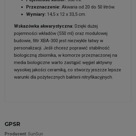
Przeznaczenie:
Akwaria od 20 do 50 litrów.
Wymiary:
14,5 x 12 x 33,5 cm.
Wskazówka akwarystyczna:
Dzięki dużej
pojemności wkładów (550 ml) oraz modułowej
budowie, filtr XBA-300 jest niezwykle łatwy w
personalizacji. Jeśli chcesz poprawić stabilność
biologiczną zbiornika, w komorze przeznaczonej na
media biologiczne warto zastąpić węgiel aktywny
wysokiej jakości ceramiką, co stworzy jeszcze lepsze
warunki dla pożytecznych bakterii nitryfikacyjnych.
GPSR
Producent
: SunSun