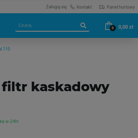
Zaloguj się
Kontakt
Panel hurtowy
0,00 zł
0
l 110
filtr kaskadowy
ka w 24h!