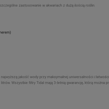
czególne zastosowanie w akwariach z dużą ilością roślin.
mmerem)
jak najwyższą jakość wody przy maksymalnej uniwersalności i łatwoś
trów. Wszystkie filtry Tidal mają 3-letnią gwarancję, którą można prz