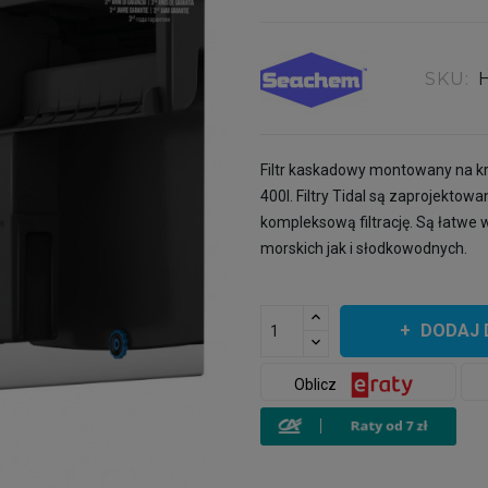
SKU:
Filtr kaskadowy montowany na k
400l. Filtry Tidal są zaprojekto
kompleksową filtrację. Są łatwe
morskich jak i słodkowodnych.
DODAJ 
Oblicz