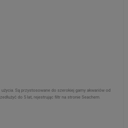
ci użycia. Są przystosowane do szerokiej gamy akwariów od
edłużyć do 5 lat, rejestrując filtr na stronie Seachem.