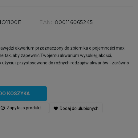
HO1100E
EAN:
000116065245
rawędzi akwarium przeznaczony do zbiornika o pojemności max
wane tak, aby zapewnić Twojemu akwarium wysokiej jakości,
 w użyciu i przystosowane do różnych rodzajów akwariów - zarówno
DO KOSZYKA
help_outline
Zapytaj o produkt
favorite
Dodaj do ulubionych