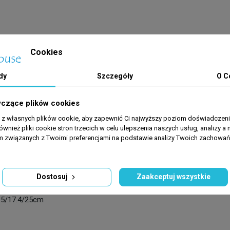
kość x wysokość)
Cookies
rację na stronie www).
dy
Szczegóły
O C
yczące plików cookies
a z własnych plików cookie, aby zapewnić Ci najwyższy poziom doświadczenia
ównież pliki cookie stron trzecich w celu ulepszenia naszych usług, analizy a 
dal 110
am związanych z Twoimi preferencjami na podstawie analizy Twoich zachowa
 400l
00l/h
2W
Dostosuj
Zaakceptuj wszystkie
l
.5/17.4/25cm