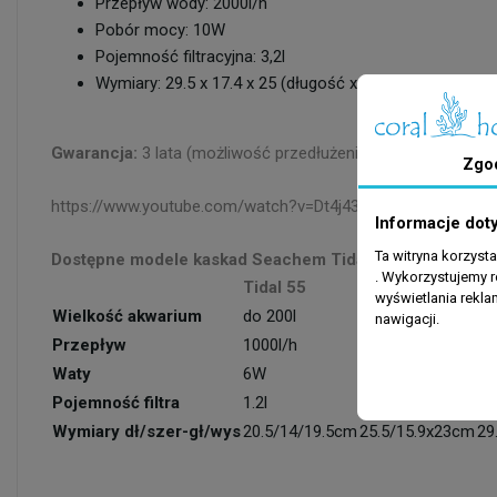
Przepływ wody: 2000l/h
Pobór mocy: 10W
Pojemność filtracyjna: 3,2l
Wymiary: 29.5 x 17.4 x 25 (długość x szerokość/głębo
Gwarancja:
3 lata (możliwość przedłużenia do 5 przez rejest
Zgo
https://www.youtube.com/watch?v=Dt4j43_u-eU
Informacje dot
Ta witryna korzyst
Dostępne modele kaskad Seachem Tidal:
. Wykorzystujemy r
Tidal 55
Tidal 75
Ti
wyświetlania rekl
Wielkość akwarium
do 200l
do 300l
do
nawigacji.
Przepływ
1000l/h
1500l/h
20
Waty
6W
8W
1
Pojemność filtra
1.2l
1.9l
3.2
Wymiary dł/szer-gł/wys
20.5/14/19.5cm
25.5/15.9x23cm
29