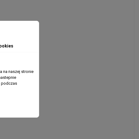
ookies
 na naszej stronie
nastepnie
ń podczas