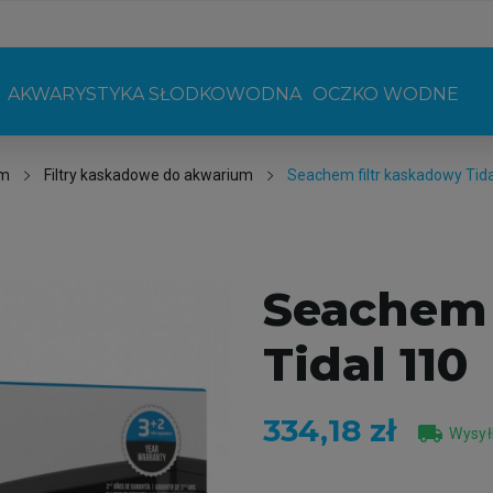
AKWARYSTYKA SŁODKOWODNA
OCZKO WODNE
um
Filtry kaskadowe do akwarium
Seachem filtr kaskadowy Tida
Seachem 
Tidal 110
334,18 zł
local_shipping
Wysył