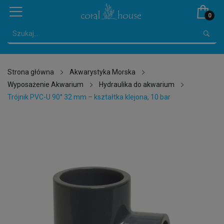
0
Strona główna
Akwarystyka Morska
Wyposażenie Akwarium
Hydraulika do akwarium
Trójnik PVC-U 90° 32 mm – kształtka klejona, 10 bar