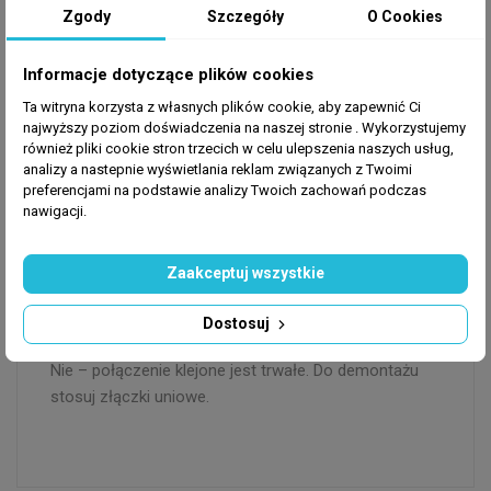
podział jednego strumienia na dwa lub połączenie
Zgody
Szczegóły
O Cookies
dwóch strumieni w jeden.
Jak montować trójnik PVC-U?
Informacje dotyczące plików cookies
Klejem TANGIT PVC-U po uprzednim odtłuszczeniu
oczyszczaczem TANGIT. Pełna wytrzymałość złącza
Ta witryna korzysta z własnych plików cookie, aby zapewnić Ci
najwyższy poziom doświadczenia na naszej stronie . Wykorzystujemy
po 24 godzinach.
również pliki cookie stron trzecich w celu ulepszenia naszych usług,
Czy trójnik PVC-U jest odporny na wodę słoną?
analizy a nastepnie wyświetlania reklam związanych z Twoimi
Tak. PVC-U jest w pełni odporny na wodę słoną i
preferencjami na podstawie analizy Twoich zachowań podczas
nawigacji.
chemikalia akwarystyczne.
Jakie ciśnienie wytrzymuje trójnik PVC 32 mm?
Trójnik wytrzymuje maks. 10 bar – wystarczające do
Zaakceptuj wszystkie
wszystkich instalacji akwariowych.
Czy mogę użyć trójnika do połączeń
Dostosuj
demontażowych?
Nie – połączenie klejone jest trwałe. Do demontażu
stosuj złączki uniowe.