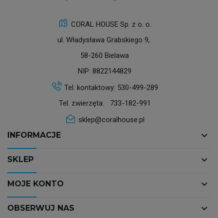
CORAL HOUSE Sp. z o. o.
ul. Władysława Grabskiego 9,
58-260 Bielawa
NIP: 8822144829
Tel. kontaktowy:
530-499-289
Tel. zwierzęta:
733-182-991
sklep@coralhouse.pl
keyboard_arrow_down
INFORMACJE
keyboard_arrow_down
SKLEP
keyboard_arrow_down
MOJE KONTO
keyboard_arrow_down
OBSERWUJ NAS