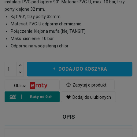
instalacji PVC pod kątem 90°. Materiał PVC-U, max. 10 bar, trzy
porty klejone 32 mm.
Kąt: 90°, trzy porty 32 mm
Materiał: PVC-U odporny chemicznie
Połączenie: klejona mufa (klej TANGIT)
Maks. ciśnienie: 10 bar
Odporna na wodę słoną i chlor
DODAJ DO KOSZYKA
help_outline
Zapytaj o produkt
Oblicz
favorite
Dodaj do ulubionych
OPIS