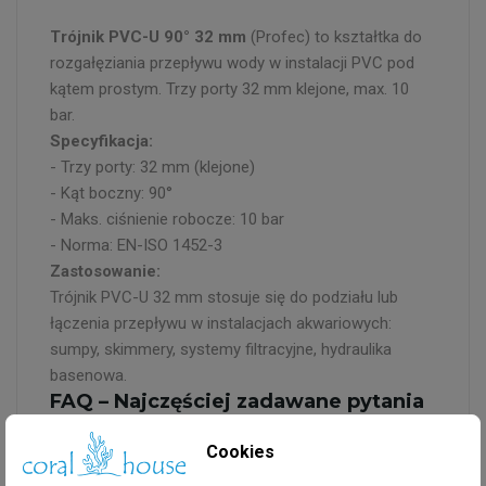
Trójnik PVC-U 90° 32 mm
(Profec) to kształtka do
rozgałęziania przepływu wody w instalacji PVC pod
kątem prostym. Trzy porty 32 mm klejone, max. 10
bar.
Specyfikacja:
- Trzy porty: 32 mm (klejone)
- Kąt boczny: 90°
- Maks. ciśnienie robocze: 10 bar
- Norma: EN-ISO 1452-3
Zastosowanie:
Trójnik PVC-U 32 mm stosuje się do podziału lub
łączenia przepływu w instalacjach akwariowych:
sumpy, skimmery, systemy filtracyjne, hydraulika
basenowa.
FAQ – Najczęściej zadawane pytania
Do czego służy trójnik PVC?
Cookies
Trójnik pozwala na rozgałęzienie instalacji PVC –