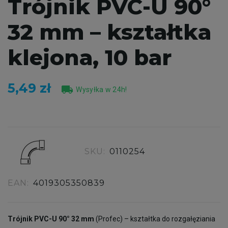
Trójnik PVC-U 90°
32 mm – kształtka
klejona, 10 bar
5,49 zł
local_shipping
Wysyłka w 24h!
SKU:
0110254
EAN:
4019305350839
Trójnik PVC-U 90° 32 mm
(Profec) – kształtka do rozgałęziania