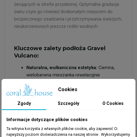
żerujących w strefie przydennej. Optymalna gradacja
żwiru czyni go również doskonałym miejscem do
bezpiecznego osadzania i przytrzymywania świeżych,
nieukorzenionych jeszcze roślin wodnych.
Kluczowe zalety podłoża Gravel
Vulcano:
Naturalna, wulkaniczna estetyka:
Ciemna,
wielobarwna mieszanka rewelacyjnie
kontrastuje z soczystą zielenią roślin oraz
Cookies
intensywnymi kolorami ryb, nadając akwarium
głębi i naturalnego, majestatycznego
Zgody
Szczegóły
O Cookies
charakteru.
Bezpieczeństwo ryb dennych:
W pełni
wygładzone, zaokrąglone brzegi ziarenek
Informacje dotyczące plików cookies
eliminują ryzyko skaleczenia wrażliwych
Ta witryna korzysta z własnych plików cookie, aby zapewnić Ci
wąsików u kirysków, piskorków czy zbrojników
najwyższy poziom doświadczenia na naszej stronie . Wykorzystujemy