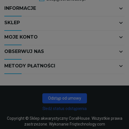
keyboard_arrow_down
INFORMACJE
keyboard_arrow_down
SKLEP
keyboard_arrow_down
MOJE KONTO
keyboard_arrow_down
OBSERWUJ NAS
keyboard_arrow_down
METODY PŁATNOŚCI
Odstąp od umowy
Śledź status odstąpienia
Copyright ©
Sklep akwarystyczny CoralHouse
. Wszystkie prawa
zastrzeżone. Wykonanie
Friqtechnology.com