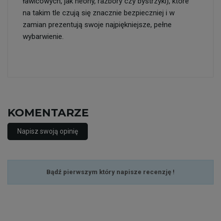
ławicowych, jak neony, razbory czy bystrzyki), które
na takim tle czują się znacznie bezpieczniej i w
zamian prezentują swoje najpiękniejsze, pełne
wybarwienie.
KOMENTARZE
Napisz swoją opinię
Bądź pierwszym który napisze recenzję !