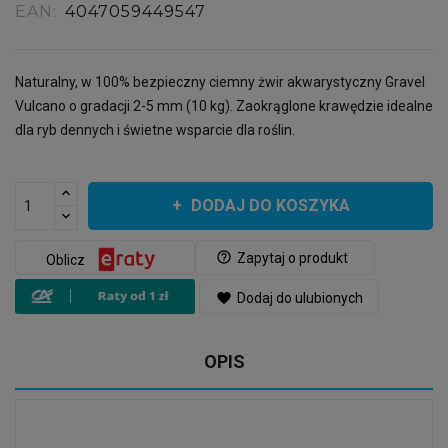
EAN:
4047059449547
Naturalny, w 100% bezpieczny ciemny żwir akwarystyczny Gravel
Vulcano o gradacji 2-5 mm (10 kg). Zaokrąglone krawędzie idealne
dla ryb dennych i świetne wsparcie dla roślin.
DODAJ DO KOSZYKA
help_outline
Zapytaj o produkt
Oblicz
favorite
Dodaj do ulubionych
OPIS