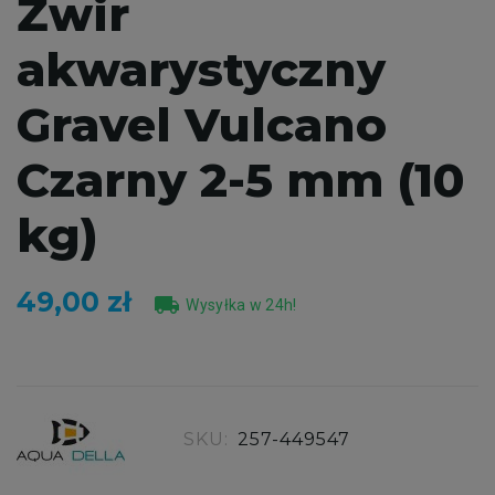
Żwir
akwarystyczny
Gravel Vulcano
Czarny 2-5 mm (10
kg)
49,00 zł
local_shipping
Wysyłka w 24h!
SKU:
257-449547