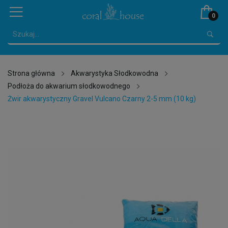
0
Strona główna
Akwarystyka Słodkowodna
Podłoża do akwarium słodkowodnego
Żwir akwarystyczny Gravel Vulcano Czarny 2-5 mm (10 kg)