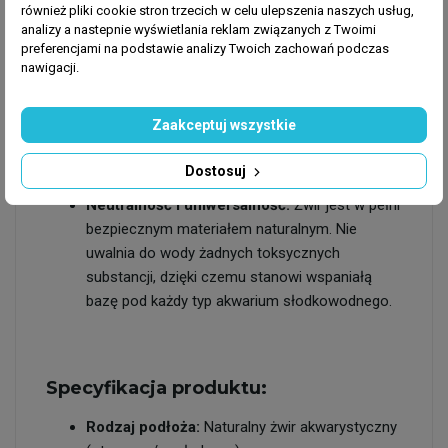
również pliki cookie stron trzecich w celu ulepszenia naszych usług,
nieustannie poszukujących pokarmu na dnie
analizy a nastepnie wyświetlania reklam związanych z Twoimi
akwarium.
preferencjami na podstawie analizy Twoich zachowań podczas
Idealne wsparcie dla flory:
Frakcja o wielkości
nawigacji.
2-5 mm zapewnia optymalną cyrkulację wody w
strefie korzeniowej, zapobiegając powstawaniu
Zaakceptuj wszystkie
niebezpiecznych stref beztlenowych, a
jednocześnie doskonale stabilizuje nowo
Dostosuj
posadzone łodygi.
Neutralność i uniwersalność:
Żwir jest w pełni
bezpiecznym materiałem naturalnym. Nie
uwalnia do wody żadnych toksycznych
substancji, dzięki czemu stanowi wspaniałą
bazę pod każdy typ akwarium słodkowodnego.
Specyfikacja produktu:
Rodzaj podłoża:
Naturalny żwir akwarystyczny