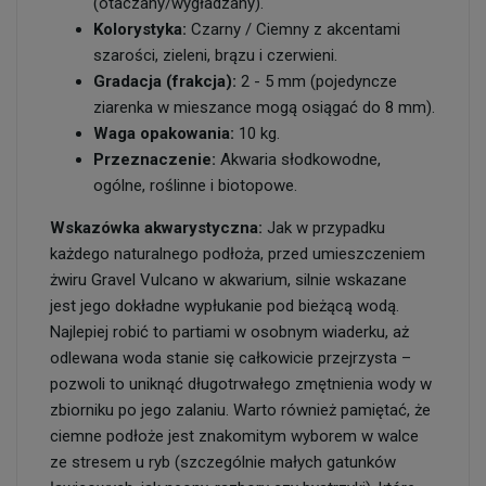
(otaczany/wygładzany).
Kolorystyka:
Czarny / Ciemny z akcentami
szarości, zieleni, brązu i czerwieni.
Gradacja (frakcja):
2 - 5 mm (pojedyncze
ziarenka w mieszance mogą osiągać do 8 mm).
Waga opakowania:
10 kg.
Przeznaczenie:
Akwaria słodkowodne,
ogólne, roślinne i biotopowe.
Wskazówka akwarystyczna:
Jak w przypadku
każdego naturalnego podłoża, przed umieszczeniem
żwiru Gravel Vulcano w akwarium, silnie wskazane
jest jego dokładne wypłukanie pod bieżącą wodą.
Najlepiej robić to partiami w osobnym wiaderku, aż
odlewana woda stanie się całkowicie przejrzysta –
pozwoli to uniknąć długotrwałego zmętnienia wody w
zbiorniku po jego zalaniu. Warto również pamiętać, że
ciemne podłoże jest znakomitym wyborem w walce
ze stresem u ryb (szczególnie małych gatunków