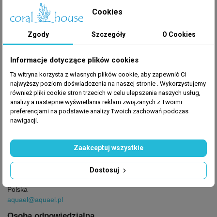
wodne i może z powodzeniem być stosowany w
Cookies
każdym akwarium.
Zgody
Szczegóły
O Cookies
Informacje dotyczące plików cookies
Ta witryna korzysta z własnych plików cookie, aby zapewnić Ci
najwyższy poziom doświadczenia na naszej stronie . Wykorzystujemy
GPSR
również pliki cookie stron trzecich w celu ulepszenia naszych usług,
analizy a nastepnie wyświetlania reklam związanych z Twoimi
Producent
: Aquael
preferencjami na podstawie analizy Twoich zachowań podczas
nawigacji.
Producent
Zaakceptuj wszystkie
Aquael
Dubowo Drugie 35,
Dostosuj
16-400 Suwałki,
Polska
aquael@aquael.pl
Osoba odpowiedzialna