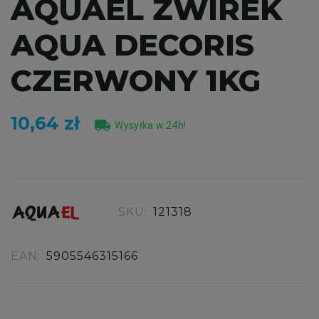
AQUAEL ŻWIREK
AQUA DECORIS
CZERWONY 1KG
10,64 zł
local_shipping
Wysyłka w 24h!
SKU:
121318
EAN:
5905546315166