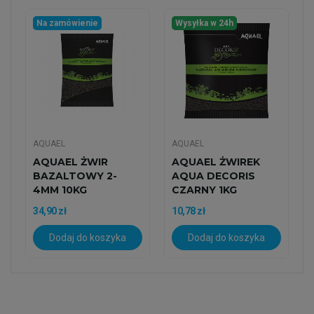
Na zamówienie
Wysyłka w 24h
AQUAEL
AQUAEL
AQUAEL ŻWIR
AQUAEL ŻWIREK
BAZALTOWY 2-
AQUA DECORIS
4MM 10KG
CZARNY 1KG
34,90 zł
10,78 zł
Dodaj do koszyka
Dodaj do koszyka