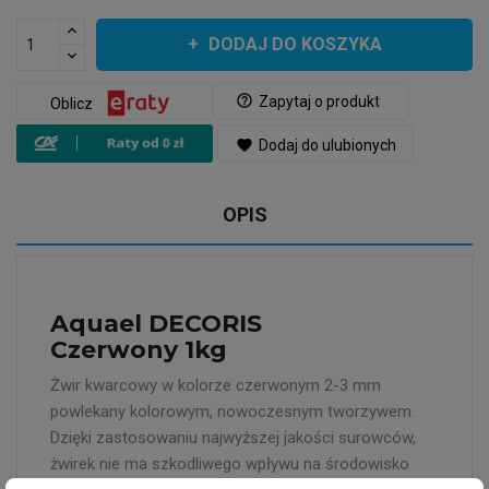
DODAJ DO KOSZYKA
help_outline
Zapytaj o produkt
Oblicz
favorite
Dodaj do ulubionych
OPIS
Aquael DECORIS
Czerwony 1kg
Żwir kwarcowy w kolorze czerwonym 2-3 mm
powlekany kolorowym, nowoczesnym tworzywem.
Dzięki zastosowaniu najwyższej jakości surowców,
żwirek nie ma szkodliwego wpływu na środowisko