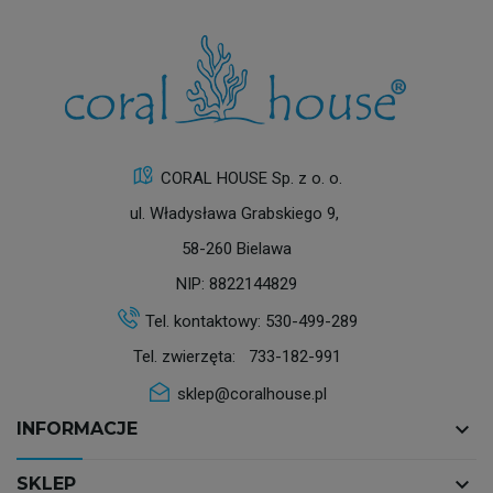
CORAL HOUSE Sp. z o. o.
ul. Władysława Grabskiego 9,
58-260 Bielawa
NIP: 8822144829
Tel. kontaktowy:
530-499-289
Tel. zwierzęta:
733-182-991
sklep@coralhouse.pl
keyboard_arrow_down
INFORMACJE
keyboard_arrow_down
SKLEP