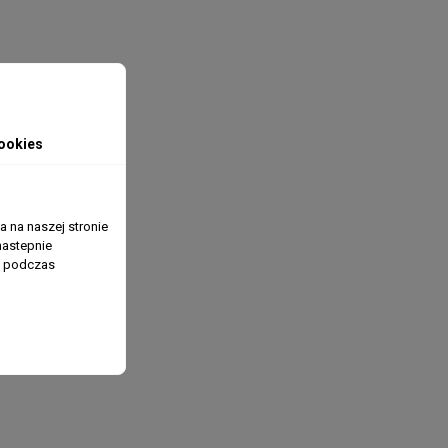
ookies
 na naszej stronie
nastepnie
ń podczas