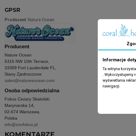
GPSR
Producent
: Nature Ocean
Zgo
Producent
Nature Ocean
Informacje dot
5315 NW 10th Terrace,
33309
Fort Lauderdale FL,
Ta witryna korzyst
Stany Zjednoczone
. Wykorzystujemy r
wyświetlania rekl
sales@natures
ocean.com
nawigacji.
Osoba odpowiedzialna
Fokus Cezary Skatulski
Marynarska 14,
02-674 Warszawa,
Polska
info@zoofokus.pl
KOMENTARZE