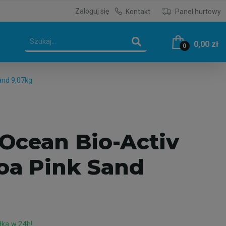
Zaloguj się
Kontakt
Panel hurtowy
0,00 zł
0
and 9,07kg
 Ocean Bio-Activ
oa Pink Sand
ka w 24h!