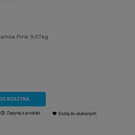
Samoa Pink 9,07kg
DO KOSZYKA
help_outline
Zapytaj o produkt
favorite
Dodaj do ulubionych