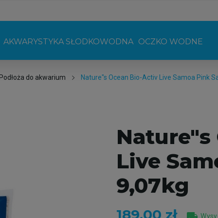
AKWARYSTYKA SŁODKOWODNA
OCZKO WODNE
Podłoża do akwarium
Nature"s Ocean Bio-Activ Live Samoa Pink S
Nature"s
Live Sam
9,07kg
189,00 zł
local_shipping
Wysył