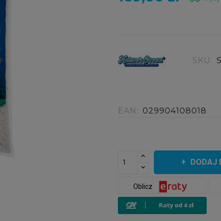
SKU:
EAN:
029904108018
DODAJ 
Oblicz