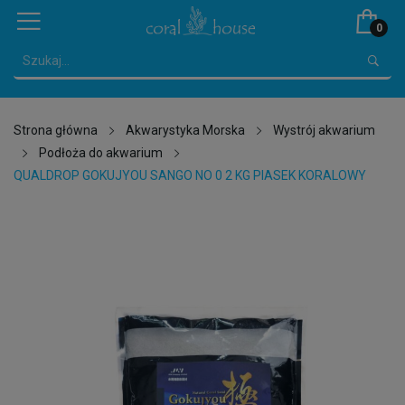
0
Strona główna
Akwarystyka Morska
Wystrój akwarium
Podłoża do akwarium
QUALDROP GOKUJYOU SANGO NO 0 2 KG PIASEK KORALOWY