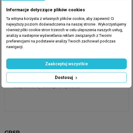
drobnoziarnisty, nie uszkadza delikatnych
Informacje dotyczące plików cookies
części koralów i zwierząt dna.
Wielozadaniowy
— nadaje się do użycia w
Ta witryna korzysta z własnych plików cookie, aby zapewnić Ci
najwyższy poziom doświadczenia na naszej stronie . Wykorzystujemy
zbiornikach rafowych, hodowlach koralowców
również pliki cookie stron trzecich w celu ulepszenia naszych usług,
lub akwariach typu nano reef.
analizy a nastepnie wyświetlania reklam związanych z Twoimi
preferencjami na podstawie analizy Twoich zachowań podczas
nawigacji.
Zastosowanie
Ułóż warstwę piasku o grubości zależnej od stylu
Zaakceptuj wszystkie
akwarium — zwykle od 1 do kilku centymetrów.
Następnie delikatnie przesiej lub spłucz, aby usunąć
Dostosuj
pyłki (jeśli występują). Wprowadzaj zwierzęta i rośliny
stopniowo, by uniknąć zmętnienia.
GPSR