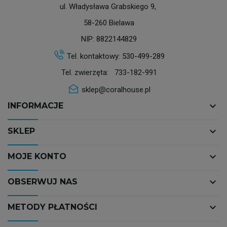
ul. Władysława Grabskiego 9,
58-260 Bielawa
NIP: 8822144829
Tel. kontaktowy:
530-499-289
Tel. zwierzęta:
733-182-991
sklep@coralhouse.pl
keyboard_arrow_down
INFORMACJE
keyboard_arrow_down
SKLEP
keyboard_arrow_down
MOJE KONTO
keyboard_arrow_down
OBSERWUJ NAS
keyboard_arrow_down
METODY PŁATNOŚCI