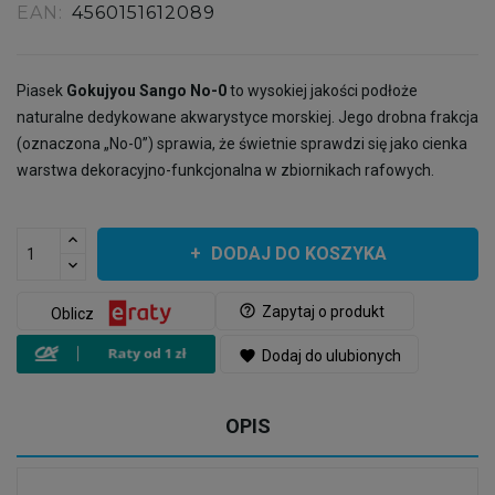
EAN:
4560151612089
Piasek
Gokujyou Sango No-0
to wysokiej jakości podłoże
naturalne dedykowane akwarystyce morskiej. Jego drobna frakcja
(oznaczona „No-0”) sprawia, że świetnie sprawdzi się jako cienka
warstwa dekoracyjno-funkcjonalna w zbiornikach rafowych.
DODAJ DO KOSZYKA
help_outline
Zapytaj o produkt
Oblicz
favorite
Dodaj do ulubionych
OPIS