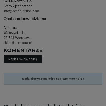
94560 Newark, CA,
Stany Zjednoczone
info@oceanutrition.com
Osoba odpowiedzialna
Acropora
Wałbrzyska 11,
02-743 Warszawa
sklep@acropora.pl
KOMENTARZE
Napisz swoją opinię
Bądź pierwszym który napisze recenzję !