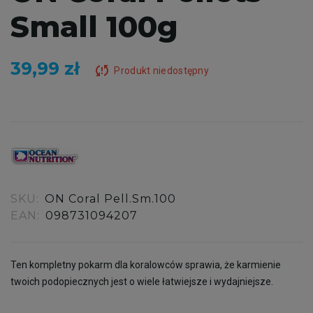
Small 100g
39,99 zł
sync_problem
Produkt niedostępny
SKU:
ON Coral Pell.Sm.100
EAN:
098731094207
Ten kompletny pokarm dla koralowców sprawia, że karmienie
twoich podopiecznych jest o wiele łatwiejsze i wydajniejsze.