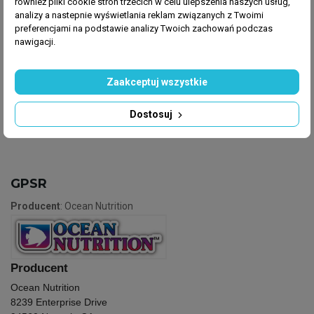
również pliki cookie stron trzecich w celu ulepszenia naszych usług,
analizy a nastepnie wyświetlania reklam związanych z Twoimi
Przechowywać w temperaturze pokojowej. Po
preferencjami na podstawie analizy Twoich zachowań podczas
otwarciu zaleca się przechowywać w lodówce (4-6
nawigacji.
°C) w celu wydłużenia przydatności. Należy unikać
przedostawania się wilgoci do opakowania.
Zaakceptuj wszystkie
Dostosuj
GPSR
Producent
: Ocean Nutrition
Producent
Ocean Nutrition
8239 Enterprise Drive