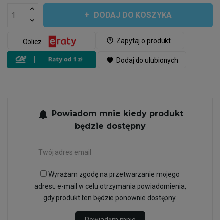
DODAJ DO KOSZYKA
help_outline
Zapytaj o produkt
Oblicz
favorite
Dodaj do ulubionych
notifications
Powiadom mnie kiedy produkt
będzie dostępny
Wyrażam zgodę na przetwarzanie mojego
adresu e-mail w celu otrzymania powiadomienia,
gdy produkt ten będzie ponownie dostępny.
Powiadom mnie