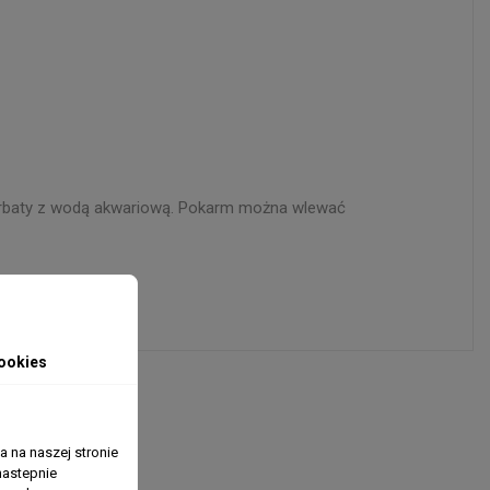
 herbaty z wodą akwariową. Pokarm można wlewać
ookies
 na naszej stronie
nastepnie