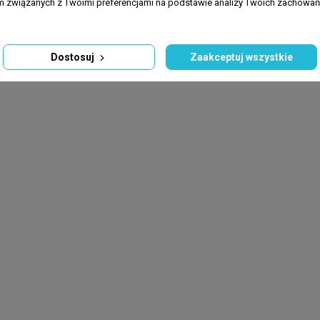
am związanych z Twoimi preferencjami na podstawie analizy Twoich zachowa
Dostosuj
Zaakceptuj wszystkie