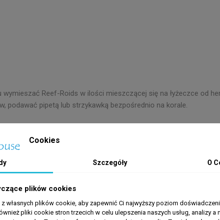
niku wymieszać Reef-Roids w ilości mieszczącej się na łyżeczce od
ów, podawać pipetą lub strzykawką bezpośrednio na korale.
Cookies
dy
Szczegóły
O C
yczące plików cookies
a z własnych plików cookie, aby zapewnić Ci najwyższy poziom doświadczenia
ównież pliki cookie stron trzecich w celu ulepszenia naszych usług, analizy a 