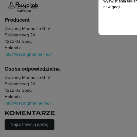
wyświetlania rekl
nawigacji.
Producent
De Jong Marinelife B. V.
Spijksesteeg 2A
4212KG Spijk,
Holandia
info@dejongmarinelife.nl
Osoba odpowiedzialna
De Jong Marinelife B. V.
Spijksesteeg 2A
4212KG Spijk,
Holandia
info@dejongmarinelife.nl
KOMENTARZE
Napisz swoją opinię