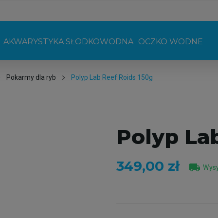
AKWARYSTYKA SŁODKOWODNA
OCZKO WODNE
Pokarmy dla ryb
Polyp Lab Reef Roids 150g
Polyp La
349,00 zł
local_shipping
Wysy