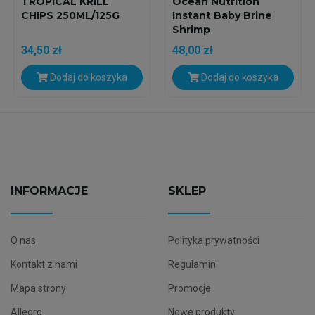
TROPICAL KRILL
Ocean Nutrition
CHIPS 250ML/125G
Instant Baby Brine
Shrimp
34,50 zł
48,00 zł
Dodaj do koszyka
Dodaj do koszyka
INFORMACJE
SKLEP
O nas
Polityka prywatności
Kontakt z nami
Regulamin
Mapa strony
Promocje
Allegro
Nowe produkty