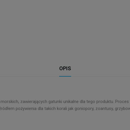
OPIS
morskich, zawierających gatunki unikalne dla tego produktu. Proce
ódłem pożywienia dla takich korali jak goniopory, zoantusy, grzybow