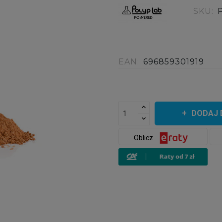
SKU:
EAN:
696859301919
DODAJ 
Oblicz