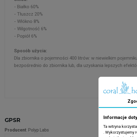
- Białko 60%
- Tłuszcz 20%
- Włókno 8%
- Wilgotność 6%
- Popiół 6%
Sposób użycia:
Dla zbiornika o pojemności 400 litrów: w niewielkim pojem
bezpośrednio do zbiornika lub, dla uzyskania lepszych efekt
Zgo
Informacje dot
GPSR
Ta witryna korzyst
Producent
: Polyp Labs
. Wykorzystujemy r