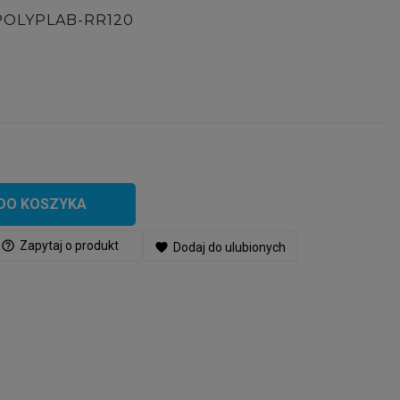
POLYPLAB-RR120
DO KOSZYKA
help_outline
Zapytaj o produkt
favorite
Dodaj do ulubionych