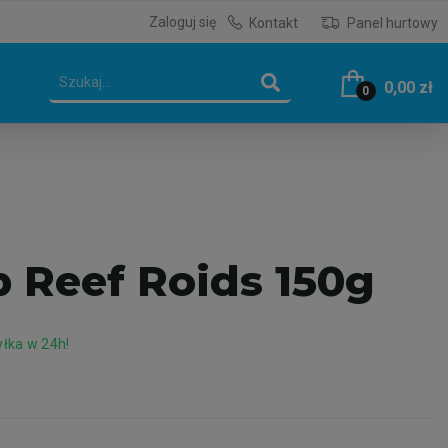
Zaloguj się
Kontakt
Panel hurtowy
0,00 zł
0
b Reef Roids 150g
łka w 24h!