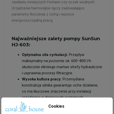
zasilaniu mniejszych fontann czy oczek wodnych.
Urządzenie harmonijnie łączy zadowalające
parametry tłoczenia z cichą i wysoce
energooszczędną pracą.
Najważniejsze zalety pompy SunSun
HJ-603:
Optymalna siła cyrkulacji:
Przepływ
maksymalny na poziomie ok. 600–800 l/h
skutecznie eliminuje martwe strefy hydrauliczne
i usprawnia procesy filtracyjne.
Wysoka kultura pracy:
Przemyślana
konstrukcja silnika gwarantuje ciche działanie,
co ma kluczowe znaczenie przy instalacji
urządzenia w domowych systemach
akwariowych.
Cookies
Energooszczędność i trwałość:
Solidne