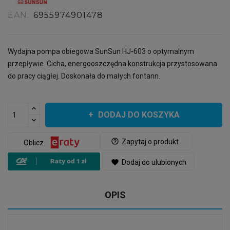
EAN:
6955974901478
Wydajna pompa obiegowa SunSun HJ-603 o optymalnym
przepływie. Cicha, energooszczędna konstrukcja przystosowana
do pracy ciągłej. Doskonała do małych fontann.
DODAJ DO KOSZYKA
help_outline
Zapytaj o produkt
Oblicz
favorite
Dodaj do ulubionych
OPIS