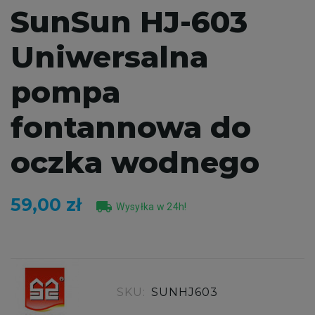
SunSun HJ-603
Uniwersalna
pompa
fontannowa do
oczka wodnego
59,00 zł
local_shipping
Wysyłka w 24h!
SKU:
SUNHJ603