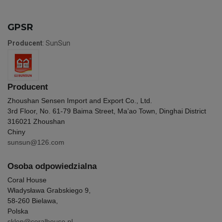
GPSR
Producent
: SunSun
Producent
Zhoushan Sensen Import and Export Co., Ltd.
3rd Floor, No. 61-79 Baima Street, Ma’ao Town, Dinghai District
316021 Zhoushan
Chiny
sunsun@126.com
Osoba odpowiedzialna
Coral House
Władysława Grabskiego 9,
58-260 Bielawa,
Polska
sklep@coralhouse.pl