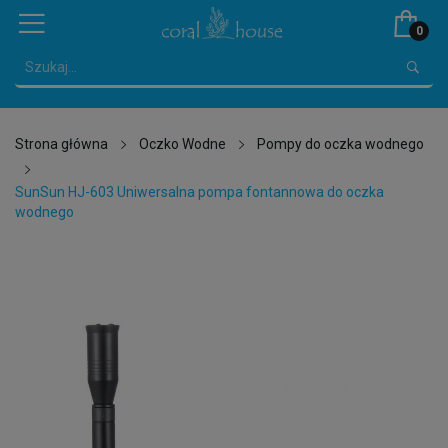
0
Strona główna
Oczko Wodne
Pompy do oczka wodnego
SunSun HJ-603 Uniwersalna pompa fontannowa do oczka
wodnego