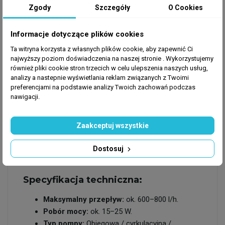
wykonanie podzespołów pozwala na
Zgody
Szczegóły
O Cookies
bezpieczną, ciągłą pracę 24/7 przy zachowaniu
niskiego poboru prądu (ok. 15–25 W).
Informacje dotyczące plików cookies
Uniwersalność i odporność:
Pompa jest w
Ta witryna korzysta z własnych plików cookie, aby zapewnić Ci
pełni odporna na działanie wody słodkiej oraz
najwyższy poziom doświadczenia na naszej stronie . Wykorzystujemy
agresywnego środowiska morskiego, co czyni
również pliki cookie stron trzecich w celu ulepszenia naszych usług,
ją niezwykle elastycznym narzędziem dla
analizy a nastepnie wyświetlania reklam związanych z Twoimi
każdego hobbysty.
preferencjami na podstawie analizy Twoich zachowań podczas
nawigacji.
Bezproblemowa obsługa:
Prosta, modułowa
konstrukcja pozwala na szybki montaż oraz
konserwację urządzenia bez użycia
Zaakceptuj wszystkie
jakichkolwiek specjalistycznych narzędzi.
Dostosuj
Specyfikacja techniczna:
Maksymalny przepływ:
ok. 600–800 l/h.
Pobór mocy:
ok. 15–25 W.
Typ pompy:
Obiegowa / cyrkulacyjna /