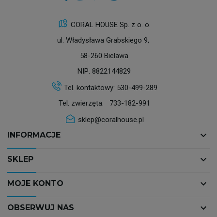
CORAL HOUSE Sp. z o. o.
ul. Władysława Grabskiego 9,
58-260 Bielawa
NIP: 8822144829
Tel. kontaktowy:
530-499-289
Tel. zwierzęta:
733-182-991
sklep@coralhouse.pl
keyboard_arrow_down
INFORMACJE
keyboard_arrow_down
SKLEP
keyboard_arrow_down
MOJE KONTO
keyboard_arrow_down
OBSERWUJ NAS