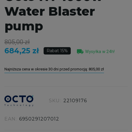
Water Blaster
pump
805,00 zł
684,25 zł
local_shipping
Rabat 15%
Wysyłka w 24h!
Najniższa cena w okresie 30 dni przed promocją:
805,00 zł
SKU:
22109176
EAN:
6950291207012