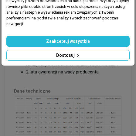
najwyższy poziom doświadczenia na naszej stronie . Wykorzystujemy
Cechy zalety
również pliki cookie stron trzecich w celu ulepszenia naszych usług,
analizy a nastepnie wyświetlania reklam związanych z Twoimi
Wysokie natężenie przepływu
preferencjami na podstawie analizy Twoich zachowań podczas
Wykorzystuje bardzo silny magnes neodymowy
nawigacji.
Wał i łożyska z azotku krzemu
Płytka cyfrowa zapewniająca stały przepływ
Zaakceptuj wszystkie
Praca na mokro i sucho
Niska temperatura pracy
Dostosuj
Cicha praca
Nadaje się do akwariów słodkich lub morskich
2 lata gwarancji na wady producenta.
Dane techniczne