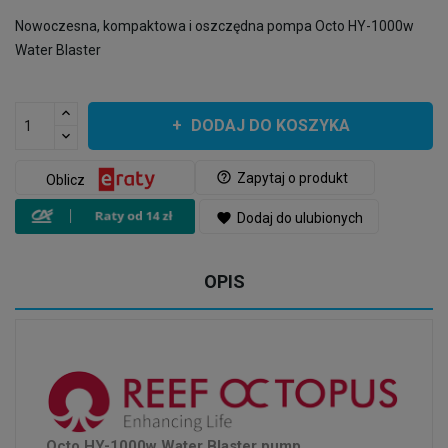
Nowoczesna, kompaktowa i oszczędna pompa Octo HY-1000w
Water Blaster
DODAJ DO KOSZYKA
help_outline
Zapytaj o produkt
Oblicz
favorite
Dodaj do ulubionych
OPIS
Octo HY-1000w Water Blaster pump