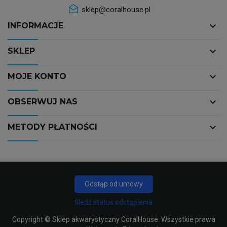
sklep@coralhouse.pl
keyboard_arrow_down
INFORMACJE
keyboard_arrow_down
SKLEP
keyboard_arrow_down
MOJE KONTO
keyboard_arrow_down
OBSERWUJ NAS
keyboard_arrow_down
METODY PŁATNOŚCI
Odstąp od umowy
Śledź status odstąpienia
Copyright ©
Sklep akwarystyczny CoralHouse
. Wszystkie prawa