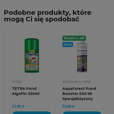
Podobne
produkty, które
mogą Ci się spodobać
Wysyłka w 24h
Nowy
TETRA
AQUAFOREST POND
TETRA Pond
Aquaforest Pond
AlgoFin 250ml
Booster 500 Ml
Specjalistyczny
Nawóz Dla...
21,00 zł
59,00 zł