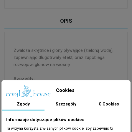
OPIS
Zwalcza skrętnice i glony pływające (zieloną wodę),
zapewniając długotrwały efekt, oraz zapobiega
rozwojowi glonów na wiosnę.
Szczeóły:
Skutecznie zwalcza pływające glony (zieloną
Cookies
wodę)
Niszczy skrętnice, zapewniając długoterminowy
Zgody
Szczegóły
O Cookies
efekt.
Zapobiega rozwojowi zakwitowi planktonu na
Informacje dotyczące plików cookies
wiosnę
Ta witryna korzysta z własnych plików cookie, aby zapewnić Ci