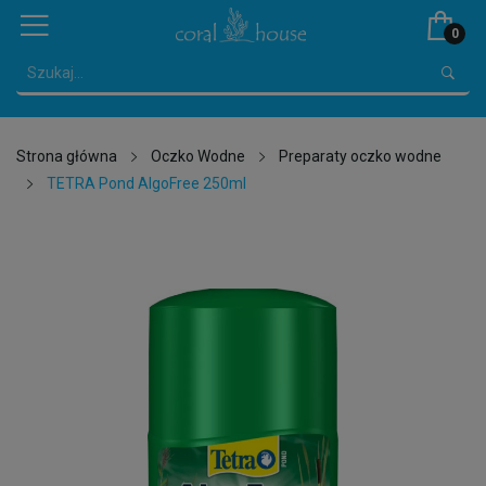
0
Strona główna
Oczko Wodne
Preparaty oczko wodne
TETRA Pond AlgoFree 250ml