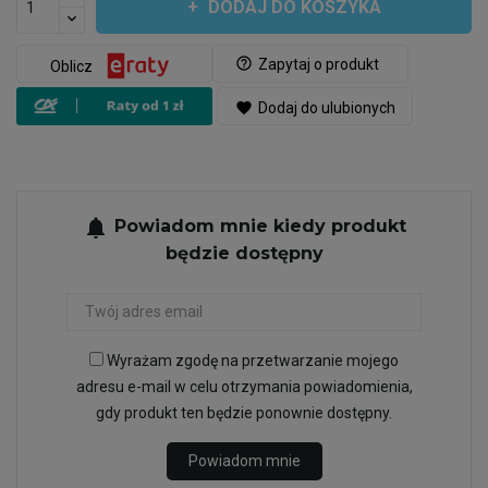
DODAJ DO KOSZYKA
help_outline
Zapytaj o produkt
Oblicz
favorite
Dodaj do ulubionych
notifications
Powiadom mnie kiedy produkt
będzie dostępny
Wyrażam zgodę na przetwarzanie mojego
adresu e-mail w celu otrzymania powiadomienia,
gdy produkt ten będzie ponownie dostępny.
Powiadom mnie