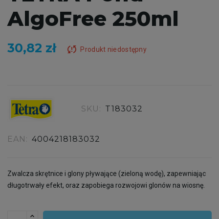
AlgoFree 250ml
30,82 zł
sync_problem
Produkt niedostępny
SKU:
T183032
EAN:
4004218183032
Zwalcza skrętnice i glony pływające (zieloną wodę), zapewniając
długotrwały efekt, oraz zapobiega rozwojowi glonów na wiosnę.