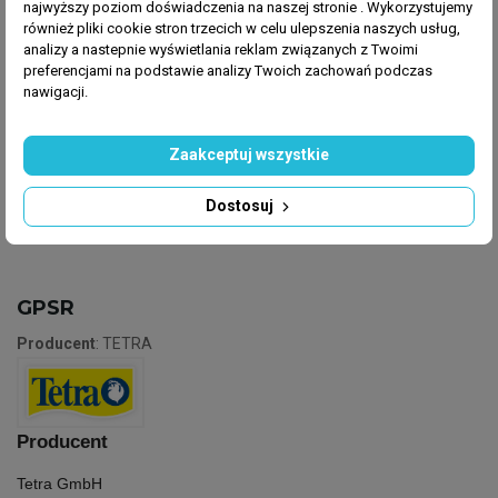
Wykazuje niezawodne działanie w przeciągu
najwyższy poziom doświadczenia na naszej stronie . Wykorzystujemy
kilku dni
również pliki cookie stron trzecich w celu ulepszenia naszych usług,
analizy a nastepnie wyświetlania reklam związanych z Twoimi
Do stosowania w ozdobnych oczkach wodnych
preferencjami na podstawie analizy Twoich zachowań podczas
z rybami, roślinami i mikroorganizmami
nawigacji.
Nie nadaje się dla ryb jesiotrowatych lub
podobnych
Zaakceptuj wszystkie
Dostosuj
GPSR
Producent
: TETRA
Producent
Tetra GmbH