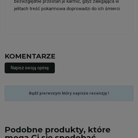
bezwzględnie przestań je karmić, gdyż zalegająca w
jelitach treść pokarmowa doprowadzi do ich śmierci.
KOMENTARZE
Napisz swoją opinię
Bądź pierwszym który napisze recenzję !
Podobne
produkty, które
mogą Ci się spodobać