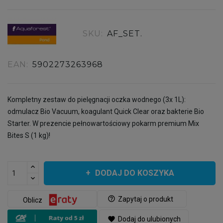
SKU:
AF_SET.
EAN:
5902273263968
Kompletny zestaw do pielęgnacji oczka wodnego (3x 1L):
odmulacz Bio Vacuum, koagulant Quick Clear oraz bakterie Bio
Starter. W prezencie pełnowartościowy pokarm premium Mix
Bites S (1 kg)!
DODAJ DO KOSZYKA
help_outline
Zapytaj o produkt
Oblicz
favorite
Dodaj do ulubionych