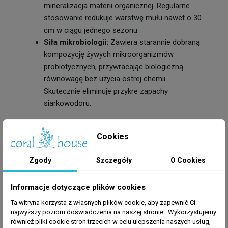
mineralizacja materii organicznej. Regularne
stosowanie redukuje warstwę mułu nawet o 30
cm w ciągu jednego sezonu.
Siła mikrobiologii:
Zawiera starannie dobraną
kompozycję żywych mikroorganizmów
probiotycznych, przywracając biologiczną
równowagę bez użycia ostrej chemii.
Skutecznie eliminuje przykre zapachy
siarkowodoru.
Cookies
2. Aquaforest Pond Quick Clear (1
Litr) – Błyskawiczna walka z
Zgody
Szczegóły
O Cookies
mętnością
Informacje dotyczące plików cookies
Szybkie klarowanie koagulacyjne:
Wiąże
Ta witryna korzysta z własnych plików cookie, aby zapewnić Ci
drobny pył i mikroskopijne zawiesiny w większe
najwyższy poziom doświadczenia na naszej stronie . Wykorzystujemy
"kłaczki", które filtr mechaniczny może bez
również pliki cookie stron trzecich w celu ulepszenia naszych usług,