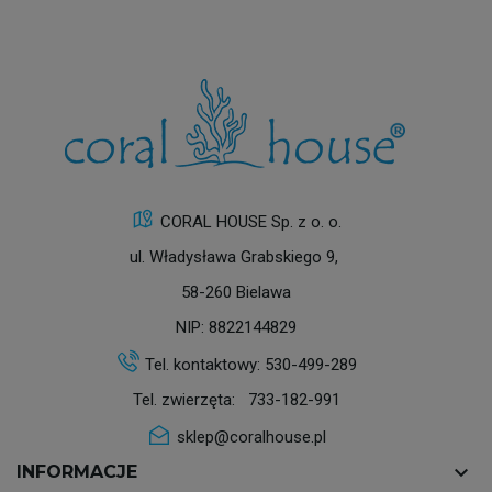
CORAL HOUSE Sp. z o. o.
ul. Władysława Grabskiego 9,
58-260 Bielawa
NIP: 8822144829
Tel. kontaktowy:
530-499-289
Tel. zwierzęta:
733-182-991
sklep@coralhouse.pl
keyboard_arrow_down
INFORMACJE