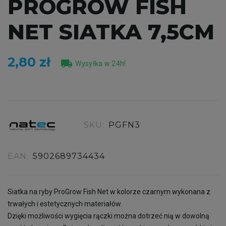
PROGROW FISH
NET SIATKA 7,5CM
2,80 zł
local_shipping
Wysyłka w 24h!
SKU:
PGFN3
EAN:
5902689734434
Siatka na ryby ProGrow Fish Net w kolorze czarnym wykonana z
trwałych i estetycznych materiałów.
Dzięki możliwości wygięcia rączki można dotrzeć nią w dowolną