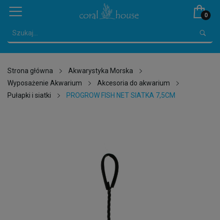
0
Strona główna
Akwarystyka Morska
Wyposażenie Akwarium
Akcesoria do akwarium
Pułapki i siatki
PROGROW FISH NET SIATKA 7,5CM