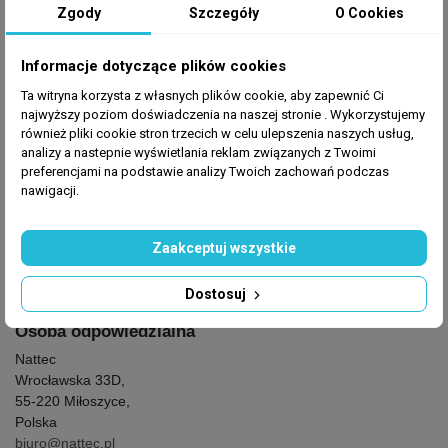
Zgody
Szczegóły
O Cookies
GPSR
Informacje dotyczące plików cookies
Ta witryna korzysta z własnych plików cookie, aby zapewnić Ci
Producent
: Nattec
najwyższy poziom doświadczenia na naszej stronie . Wykorzystujemy
również pliki cookie stron trzecich w celu ulepszenia naszych usług,
analizy a nastepnie wyświetlania reklam związanych z Twoimi
preferencjami na podstawie analizy Twoich zachowań podczas
Producent
nawigacji.
Nattec
Wrocławska 33D,
Zaakceptuj wszystkie
55-220 Miłoszyce,
Polska
Dostosuj
biuro@nattec.pl
Osoba odpowiedzialna
Nattec
Wrocławska 33D,
55-220 Miłoszyce,
Polska
biuro@nattec.pl