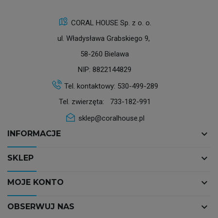
CORAL HOUSE Sp. z o. o.
ul. Władysława Grabskiego 9,
58-260 Bielawa
NIP: 8822144829
Tel. kontaktowy:
530-499-289
Tel. zwierzęta:
733-182-991
sklep@coralhouse.pl
keyboard_arrow_down
INFORMACJE
keyboard_arrow_down
SKLEP
keyboard_arrow_down
MOJE KONTO
keyboard_arrow_down
OBSERWUJ NAS