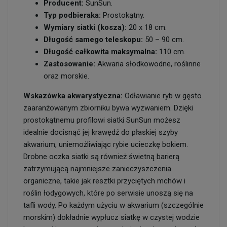
Producent:
SunSun.
Typ podbieraka:
Prostokątny.
Wymiary siatki (kosza):
20 x 18 cm.
Długość samego teleskopu:
50 – 90 cm.
Długość całkowita maksymalna:
110 cm.
Zastosowanie:
Akwaria słodkowodne, roślinne
oraz morskie.
Wskazówka akwarystyczna:
Odławianie ryb w gęsto
zaaranżowanym zbiorniku bywa wyzwaniem. Dzięki
prostokątnemu profilowi siatki SunSun możesz
idealnie docisnąć jej krawędź do płaskiej szyby
akwarium, uniemożliwiając rybie ucieczkę bokiem.
Drobne oczka siatki są również świetną barierą
zatrzymującą najmniejsze zanieczyszczenia
organiczne, takie jak resztki przyciętych mchów i
roślin łodygowych, które po serwisie unoszą się na
tafli wody. Po każdym użyciu w akwarium (szczególnie
morskim) dokładnie wypłucz siatkę w czystej wodzie