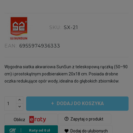
SKU:
SX-21
EAN:
6955974936333
Wygodna siatka akwariowa SunSun z teleskopową rączką (50–90
cm) i prostokątnym podbierakiem 20x18 cm. Posiada drobne
oczka redukujące opór wody, idealna do głębokich zbiorników.
DODAJ DO KOSZYKA
help_outline
Zapytaj o produkt
Oblicz
favorite
Dodaj do ulubionych