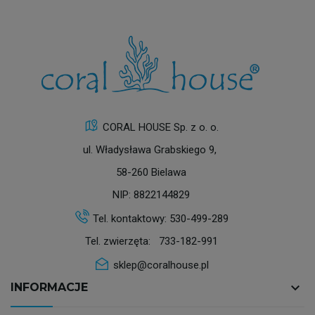
CORAL HOUSE Sp. z o. o.
ul. Władysława Grabskiego 9,
58-260 Bielawa
NIP: 8822144829
Tel. kontaktowy:
530-499-289
Tel. zwierzęta:
733-182-991
sklep@coralhouse.pl
keyboard_arrow_down
INFORMACJE