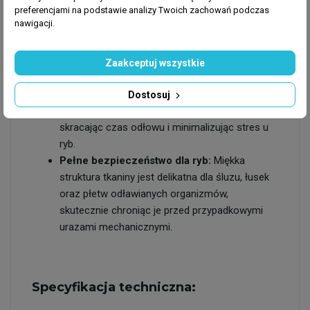
wysokich zbiorników wystawowych oraz
preferencjami na podstawie analizy Twoich zachowań podczas
nawigacji.
głębokich sumpów technicznych.
Struktura drobnych oczek:
Siatka posiada
specjalnie dobrany materiał o drobnych
Zaakceptuj wszystkie
oczkach, które przy wyławianiu nie stanowią
dużego oporu dla wody. Przekłada się to na
Dostosuj
znacznie szybsze i płynniejsze ruchy pod wodą,
skracając czas odłowu i minimalizując stres u
ryb.
Pełne bezpieczeństwo dla ryb:
Miękka
struktura tkaniny jest delikatna dla śluzu, łusek
oraz płetw odławianych organizmów,
skutecznie chroniąc je przed przypadkowymi
urazami mechanicznymi.
Specyfikacja techniczna: