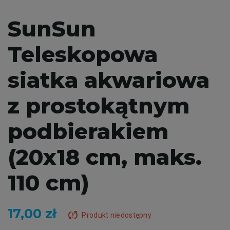
SunSun
Teleskopowa
siatka akwariowa
z prostokątnym
podbierakiem
(20x18 cm, maks.
110 cm)
17,00 zł
sync_problem
Produkt niedostępny