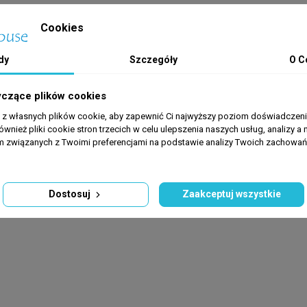
Cookies
dy
Szczegóły
O C
.
yczące plików cookies
.
a z własnych plików cookie, aby zapewnić Ci najwyższy poziom doświadczenia
(siatka).
ównież pliki cookie stron trzecich w celu ulepszenia naszych usług, analizy a 
am związanych z Twoimi preferencjami na podstawie analizy Twoich zachowa
e ryby ławicowe i denne (np. *Gupiki Endlera*, *Neonki*, *Kiryski pi
Dostosuj
Zaakceptuj wszystkie