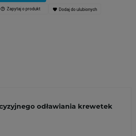
help_outline
Zapytaj o produkt
favorite
Dodaj do ulubionych
cyzyjnego odławiania krewetek