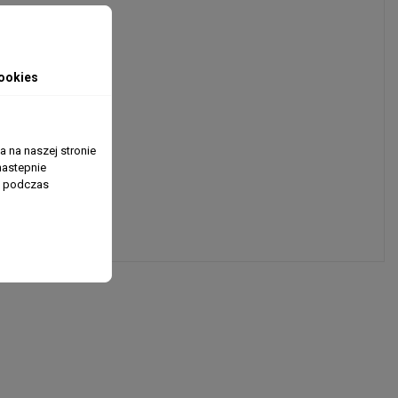
ookies
 na naszej stronie
nastepnie
ń podczas
askowe*).