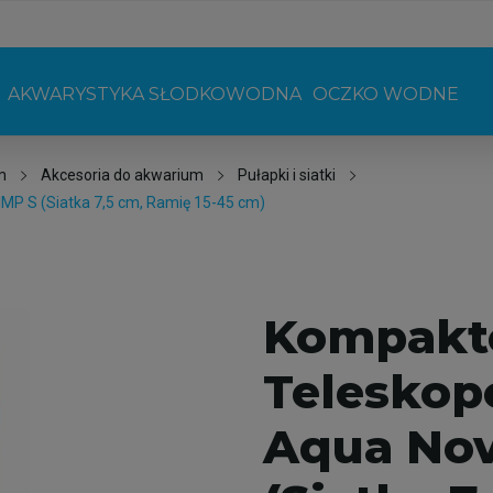
AKWARYSTYKA SŁODKOWODNA
OCZKO WODNE
m
Akcesoria do akwarium
Pułapki i siatki
P S (Siatka 7,5 cm, Ramię 15-45 cm)
Kompakt
Teleskop
Aqua Nov