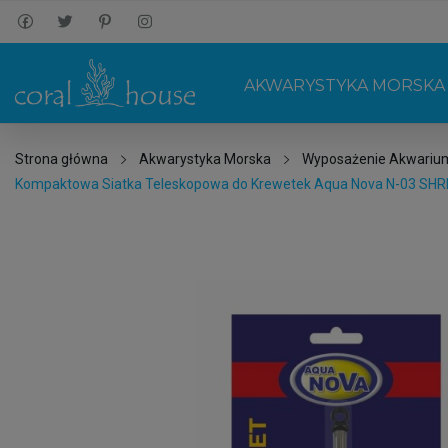
AKWARYSTYKA MORSKA
Strona główna
Akwarystyka Morska
Wyposażenie Akwariu
Kompaktowa Siatka Teleskopowa do Krewetek Aqua Nova N-03 SHRIM