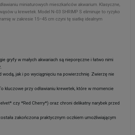
odławianiu miniaturowych mieszkańców akwarium. Klasyczne,
i wąsów u krewetek. Model N-03 SHRIMP S eliminuje to ryzyko
ramię w zakresie 15–45 cm czyni tę siatkę idealnym
gie gryfy w małych akwariach są nieporęczne i łatwo nimi
.
wodą, jak i po wyciągnięciu na powierzchnię. Zwierzę nie
. To kluczowe przy odławianiu krewetek, które w momencie
lvet* czy *Red Cherry*) oraz chroni delikatny narybek przed
a została zakończona praktycznym oczkiem umożliwiającym