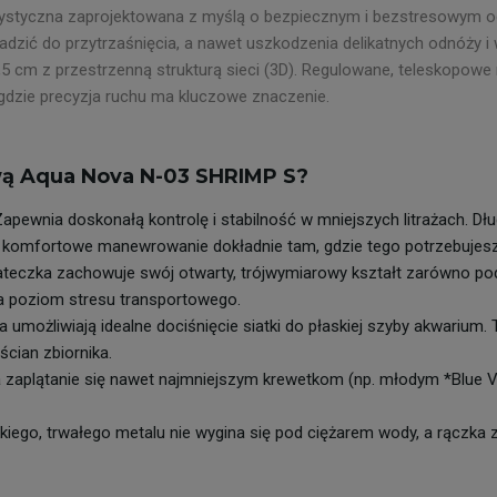
arystyczna zaprojektowana z myślą o bezpiecznym i bezstresowym 
adzić do przytrzaśnięcia, a nawet uszkodzenia delikatnych odnóży 
 cm z przestrzenną strukturą sieci (3D). Regulowane, teleskopowe 
gdzie precyzja ruchu ma kluczowe znaczenie.
wą Aqua Nova N-03 SHRIMP S?
apewnia doskonałą kontrolę i stabilność w mniejszych litrażach. Dłu
a komfortowe manewrowanie dokładnie tam, gdzie tego potrzebujesz
teczka zachowuje swój otwarty, trójwymiarowy kształt zarówno pod 
za poziom stresu transportowego.
 umożliwiają idealne dociśnięcie siatki do płaskiej szyby akwarium
cian zbiornika.
 zaplątanie się nawet najmniejszym krewetkom (np. młodym *Blue Ve
kiego, trwałego metalu nie wygina się pod ciężarem wody, a rączk