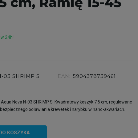
,5 cm, Ramię 15-45
 w 24h!
N-03 SHRIMP S
EAN:
5904378739461
 Aqua Nova N-03 SHRIMP S. Kwadratowy koszyk 7,5 cm, regulowane
o bezpiecznego odławiania krewetek i narybku w nano-akwariach.
DO KOSZYKA