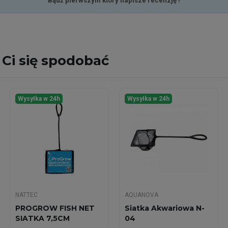
Bądź pierwszym który napisze recenzję !
Ci się spodobać
Wysyłka w 24h
Wysyłka w 24h
NATTEC
AQUANOVA
PROGROW FISH NET
Siatka Akwariowa N-
SIATKA 7,5CM
04