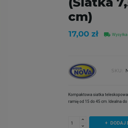
(Siatka 7
cm)
17,00 zł
local_shipping
Wysyłka
SKU:
Kompaktowa siatka teleskopowa
ramię od 15 do 45 cm. Idealna d
DODAJ 