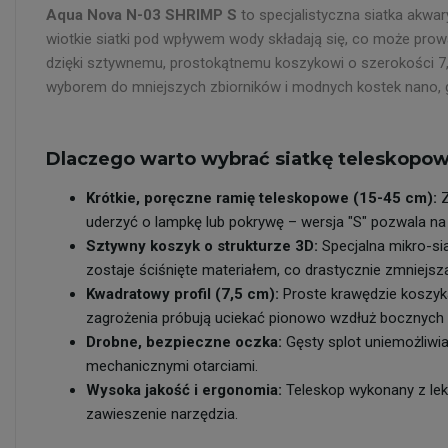
Aqua Nova N-03 SHRIMP S
to specjalistyczna siatka akw
wiotkie siatki pod wpływem wody składają się, co może prow
dzięki sztywnemu, prostokątnemu koszykowi o szerokości 7,5
wyborem do mniejszych zbiorników i modnych kostek nano, 
Dlaczego warto wybrać siatkę teleskopo
Krótkie, poręczne ramię teleskopowe (15-45 cm):
Z
uderzyć o lampkę lub pokrywę – wersja "S" pozwala n
Sztywny koszyk o strukturze 3D:
Specjalna mikro-sia
zostaje ściśnięte materiałem, co drastycznie zmniejs
Kwadratowy profil (7,5 cm):
Proste krawędzie koszyka
zagrożenia próbują uciekać pionowo wzdłuż bocznych ś
Drobne, bezpieczne oczka:
Gęsty splot uniemożliwia
mechanicznymi otarciami.
Wysoka jakość i ergonomia:
Teleskop wykonany z lek
zawieszenie narzędzia.