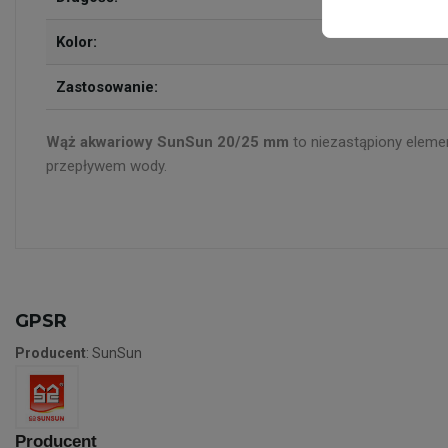
Kolor:
Zastosowanie:
Wąż akwariowy SunSun 20/25 mm
to niezastąpiony eleme
przepływem wody.
GPSR
Producent
: SunSun
Producent