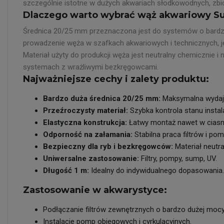
szczególnie istotne w dużych akwariach słodkowodnych, zbi
Dlaczego warto wybrać wąż akwariowy 
Średnica 20/25 mm przeznaczona jest do systemów o bardzo
prowadzenie węża w szafkach akwariowych i technicznych, j
Materiał użyty do produkcji węża jest neutralny chemicznie
systemach z wrażliwymi bezkręgowcami.
Najważniejsze cechy i zalety produktu:
Bardzo duża średnica 20/25 mm:
Maksymalna wydaj
Przeźroczysty materiał:
Szybka kontrola stanu instala
Elastyczna konstrukcja:
Łatwy montaż nawet w ciasny
Odporność na załamania:
Stabilna praca filtrów i pom
Bezpieczny dla ryb i bezkręgowców:
Materiał neutra
Uniwersalne zastosowanie:
Filtry, pompy, sump, UV.
Długość 1 m:
Idealny do indywidualnego dopasowania.
Zastosowanie w akwarystyce:
Podłączanie filtrów zewnętrznych o bardzo dużej mocy
Instalacje pomp obiegowych i cyrkulacyjnych.