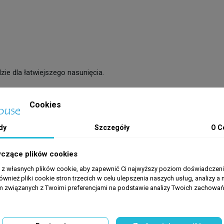
e dla łatwiejszego nasunięcia.
Cookies
adów soli.
dy
Szczegóły
O C
yczące plików cookies
SunSun
a z własnych plików cookie, aby zapewnić Ci najwyższy poziom doświadczenia
20 mm
ównież pliki cookie stron trzecich w celu ulepszenia naszych usług, analizy a 
am związanych z Twoimi preferencjami na podstawie analizy Twoich zachowa
25 mm
1 m