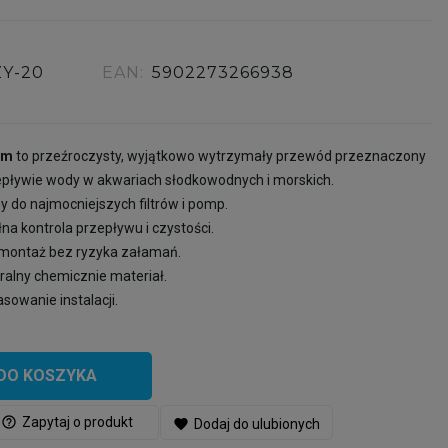
ZY-20
EAN:
5902273266938
mm
to przeźroczysty, wyjątkowo wytrzymały przewód przeznaczony
zepływie wody w akwariach słodkowodnych i morskich.
y do najmocniejszych filtrów i pomp.
na kontrola przepływu i czystości.
montaż bez ryzyka załamań.
ralny chemicznie materiał.
sowanie instalacji.
DO KOSZYKA
help_outline
Zapytaj o produkt
favorite
Dodaj do ulubionych