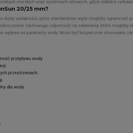
ornikach morskich oraz systemach rafowych, gdzie stabilna cyrkula
SunSun 20/25 mm?
 dużej wydajności, gdzie standardowe węże mogłyby ograniczać pr
ednocześnie zachowując odporność na załamania, które mogłyby obni
 i nie wpływa na parametry wody. Może być bezpiecznie stosowany z
ność przepływu wody.
cji.
ch przestrzeniach.
p.
lny dla wody.
.