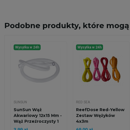
Podobne
produkty, które mogą 
Wysyłka w 24h
Wysyłka w 24h
SUNSUN
RED SEA
SunSun Wąż
ReefDose Red-Yellow
Akwariowy 12x15 Mm -
Zestaw Wężyków
Wąż Przeźroczysty 1
4x3m
Mb Do...
3,99 zł
69,00 zł