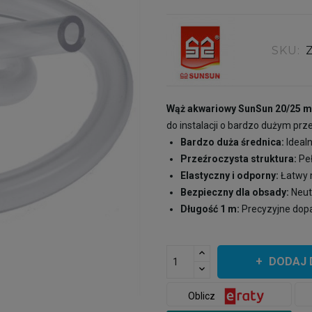
SKU:
Wąż akwariowy SunSun 20/25 
do instalacji o bardzo dużym pr
Bardzo duża średnica:
Idealn
Przeźroczysta struktura:
Peł
Elastyczny i odporny:
Łatwy 
Bezpieczny dla obsady:
Neut
Długość 1 m:
Precyzyjne dopa
DODAJ 
Oblicz