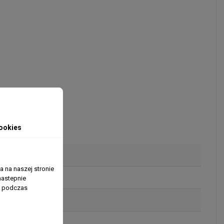
ookies
 na naszej stronie
nastepnie
ń podczas