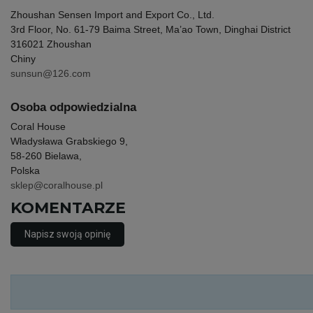
Zhoushan Sensen Import and Export Co., Ltd.
3rd Floor, No. 61-79 Baima Street, Ma’ao Town, Dinghai District
316021 Zhoushan
Chiny
sunsun@126.com
Osoba odpowiedzialna
Coral House
Władysława Grabskiego 9,
58-260 Bielawa,
Polska
sklep@coralhouse.pl
KOMENTARZE
Napisz swoją opinię