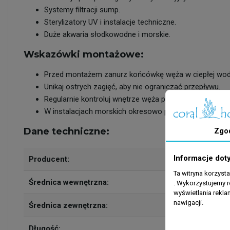
Systemy filtracji sump.
Sterylizatory UV i instalacje techniczne.
Duże akwaria słodkowodne i morskie.
Wskazówki montażowe:
Przed montażem zanurz końcówkę węża w ciepłej wodzi
Unikaj ostrych zagięć, aby nie ograniczać przepływu.
Regularnie kontroluj wnętrze węża pod kątem osadów.
W instalacjach morskich okresowo przepłukuj wąż z os
Dane techniczne:
Zgo
Informacje dot
Producent:
Ta witryna korzyst
Średnica wewnętrzna:
. Wykorzystujemy r
wyświetlania rekl
nawigacji.
Średnica zewnętrzna:
Długość: