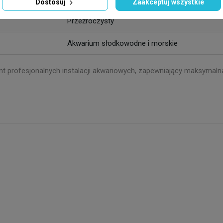
Dostosuj
Zaakceptuj wszystkie
Przeźroczysty
Akwarium słodkowodne i morskie
nt profesjonalnych instalacji akwariowych, zapewniający maksymaln