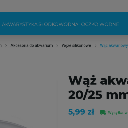
AKWARYSTYKA SŁODKOWODNA
OCZKO WODNE
m
Akcesoria do akwarium
Węże silikonowe
Wąż akwariowy
Wąż akw
20/25 mm
5,99 zł
local_shipping
Wysyłka w