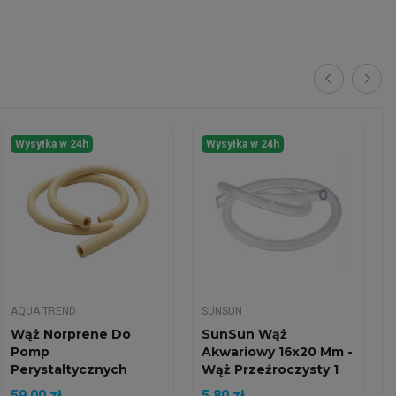
Wysyłka w 24h
Wysyłka w 24h
AQUA TREND
SUNSUN
Wąż Norprene Do
SunSun Wąż
Pomp
Akwariowy 16x20 Mm -
Perystaltycznych
Wąż Przeźroczysty 1
5/1.6mm
Mb Do...
59,00 zł
5,80 zł