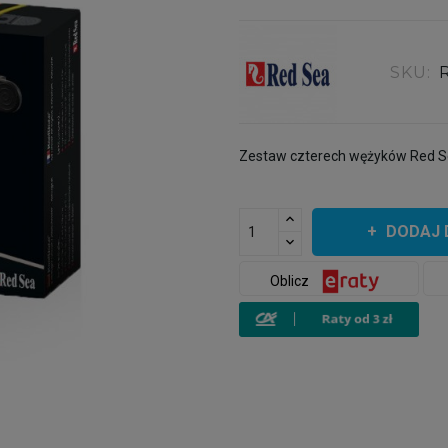
SKU:
Zestaw czterech wężyków Red Se
DODAJ 
Oblicz