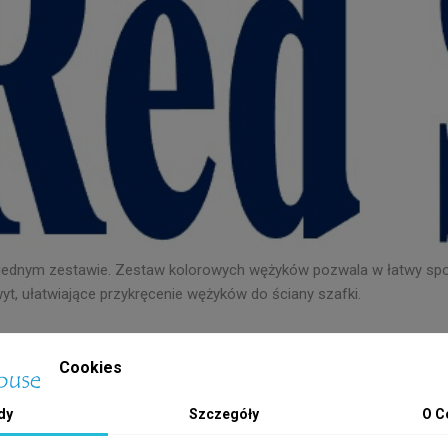
 jednym zestawie. Zestaw kolorowych wężyków pozwala w łatwy sp
, ułatwiające przykręcenie wężyków do ściany szafki.
Cookies
dy
Szczegóły
O C