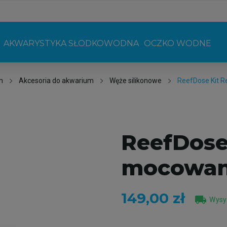
AKWARYSTYKA SŁODKOWODNA
OCZKO WODNE
m
Akcesoria do akwarium
Węże silikonowe
ReefDose Kit R
ReefDose
mocowani
149,00 zł
local_shipping
Wysył