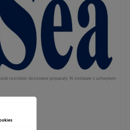
osób rozróżnić dozowane preparaty. W zestawie z uchwytem
ookies