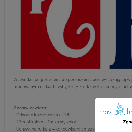
Wszystko, co potrzebne do podłączenia pompy dozującej w
mocowanym na kant szyby, który został wzbogacony o uchwyt
Zestaw zawiera:
- Odporne kolorowe rurki TPE
- 12m (4 kolory - 3m każdy kolor)
Zgo
- Uchwyt na rurkę z 4 końcówkami do szybkiego łączenia