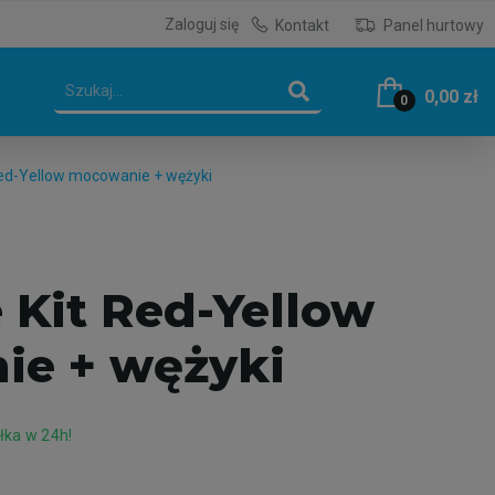
Zaloguj się
Kontakt
Panel hurtowy
0,00 zł
0
ed-Yellow mocowanie + wężyki
 Kit Red-Yellow
e + wężyki
ka w 24h!