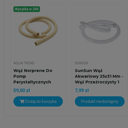
Wysyłka w 24h
AQUA TREND
SUNSUN
Wąż Norprene Do
SunSun Wąż
Pomp
Akwariowy 25x31 Mm -
Perystaltycznych
Wąż Przeźroczysty 1
1.6/1.6mm
Mb Do...
59,00 zł
7,99 zł
Dodaj do koszyka
Produkt niedostępny