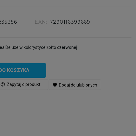
R35356
EAN:
7290116399669
a Deluxe w kolorystyce żółto czerwonej
DO KOSZYKA
help_outline
Zapytaj o produkt
favorite
Dodaj do ulubionych