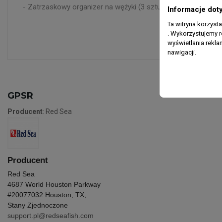
- Zatrzaskowy organizer na wężyki (3 sztuki)
Informacje dot
Ta witryna korzyst
. Wykorzystujemy r
wyświetlania rekl
nawigacji.
GPSR
Producent
: Red Sea
Producent
Red Sea
4687 World Houston Parkway
#200
77032 Houston, TX,
Stany Zjednoczone
support.pl@redseafish.com