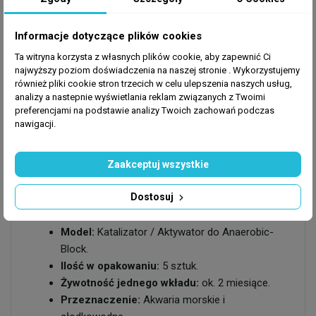
substancje odżywcze, zachowując pełną
skuteczność przez około 2 miesiące ciągłej
Informacje dotyczące plików cookies
pracy.
Ta witryna korzysta z własnych plików cookie, aby zapewnić Ci
Ekonomiczne opakowanie:
Zestaw zawiera
najwyższy poziom doświadczenia na naszej stronie . Wykorzystujemy
aż 5 sztuk wymiennego aktywatora, co
również pliki cookie stron trzecich w celu ulepszenia naszych usług,
zapewnia zapas na blisko 10 miesięcy
analizy a nastepnie wyświetlania reklam związanych z Twoimi
nieprzerwanej, wydajnej filtracji beztlenowej.
preferencjami na podstawie analizy Twoich zachowań podczas
nawigacji.
Zaakceptuj wszystkie
Specyfikacja produktu:
Dostosuj
Producent:
Maxspect.
Seria:
Nano-Tech Bio-Media.
Model:
Katalizator / Aktywator do Anaerobic-
Block.
Ilość w opakowaniu:
5 sztuk.
Żywotność jednego wkładu:
ok. 2 miesiące.
Przeznaczenie:
Akwaria morskie i