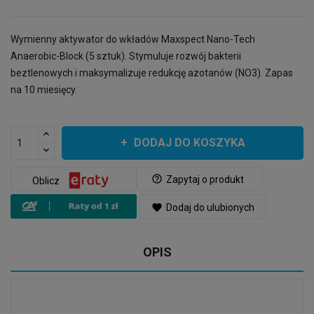
Wymienny aktywator do wkładów Maxspect Nano-Tech
Anaerobic-Block (5 sztuk). Stymuluje rozwój bakterii
beztlenowych i maksymalizuje redukcję azotanów (NO3). Zapas
na 10 miesięcy.
DODAJ DO KOSZYKA
help_outline
Zapytaj o produkt
Oblicz
favorite
Dodaj do ulubionych
OPIS