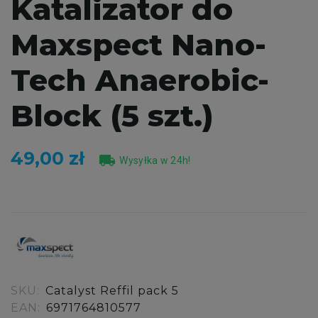
Katalizator do
Maxspect Nano-
Tech Anaerobic-
Block (5 szt.)
49,00 zł
local_shipping
Wysyłka w 24h!
SKU:
Catalyst Reffil pack 5
EAN:
6971764810577