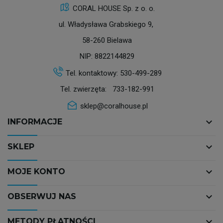
CORAL HOUSE Sp. z o. o.
ul. Władysława Grabskiego 9,
58-260 Bielawa
NIP: 8822144829
Tel. kontaktowy:
530-499-289
Tel. zwierzęta:
733-182-991
sklep@coralhouse.pl
keyboard_arrow_down
INFORMACJE
keyboard_arrow_down
SKLEP
keyboard_arrow_down
MOJE KONTO
keyboard_arrow_down
OBSERWUJ NAS
keyboard_arrow_down
METODY PŁATNOŚCI