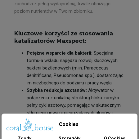
zachodzi z pełną wydajnością, trwale obniżając
poziom nutrientów w Twoim zbiorniku.
Kluczowe korzyści ze stosowania
katalizatorów Maxspect:
Potężne wsparcie dla bakterii:
Specjalna
formuła wkładu napędza rozwój kluczowych
bakterii beztlenowych (m.in.
Paracoccus
denitrificans
,
Pseudomonas spp.
), dostarczając
im niezbędnego do podziału i pracy węgla.
Szybka redukcja azotanów:
Aktywator w
połączeniu z unikalną strukturą bloku zamyka
pełny cykl azotowy, pomagając w skutecznym
stłumieniu inwazji niepożądanych glonów i
poprawie barw koralowców.
Cookies
Długotrwałe działanie:
Pojedynczy wkład
katalizatora stopniowo uwalnia swoje
Zgody
Szczegóły
O Cookies