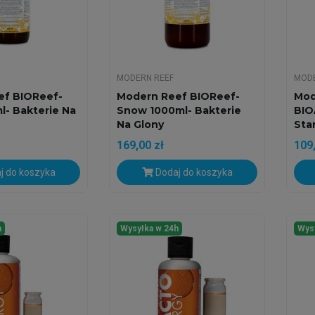
MODERN REEF
MODE
ef BIOReef-
Modern Reef BIOReef-
Mod
- Bakterie Na
Snow 1000ml- Bakterie
BIO
Na Glony
Star
169,00 zł
109,
j do koszyka
Dodaj do koszyka
h
Wysyłka w 24h
Wys