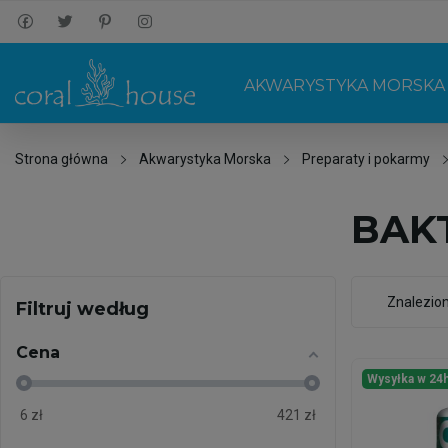
AKWARYSTYKA MORSKA
Strona główna
Akwarystyka Morska
Preparaty i pokarmy
BAK
Znalezio
Filtruj według
Cena
Wysyłka w 24
6
zł
421
zł