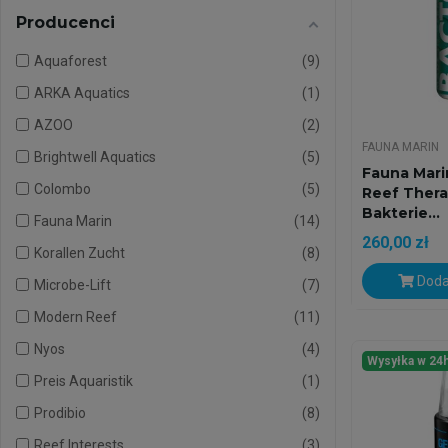
Producenci
Aquaforest
9
ARKA Aquatics
1
AZOO
2
FAUNA MARIN
Brightwell Aquatics
5
Fauna Mari
Colombo
5
Reef Thera
Bakterie...
Fauna Marin
14
260,00 zł
Korallen Zucht
8
Doda
Microbe-Lift
7
Modern Reef
11
Nyos
4
Wysyłka w 24
Preis Aquaristik
1
Prodibio
8
Reef Interests
3