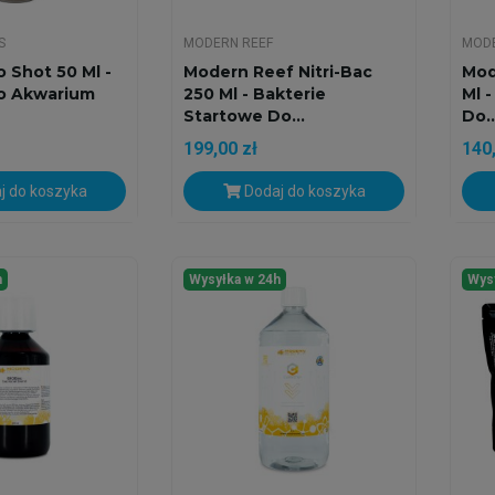
S
MODERN REEF
MODE
 Shot 50 Ml -
Modern Reef Nitri-Bac
Mod
o Akwarium
250 Ml - Bakterie
Ml 
Startowe Do...
Do..
199,00 zł
140,
j do koszyka
Dodaj do koszyka
h
Wysyłka w 24h
Wys