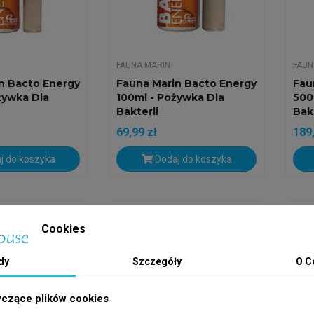
FAUNA MARIN
FAUN
n Bacto Energy
Fauna Marin Bacto Energy
Fau
żywka Dla
100ml - Pożywka Dla
500
Bakterii
Bakt
69,99 zł
189,
j do koszyka
Dodaj do koszyka
h
Wysyłka w 24h
Wys
Cookies
dy
Szczegóły
O C
yczące plików cookies