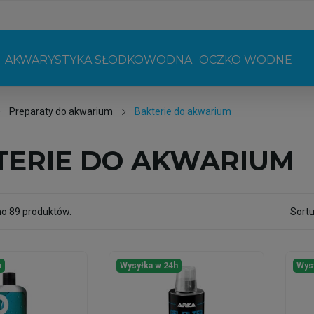
AKWARYSTYKA SŁODKOWODNA
OCZKO WODNE
Preparaty do akwarium
Bakterie do akwarium
TERIE DO AKWARIUM
no 89 produktów.
Sortu
h
Wysyłka w 24h
Wys