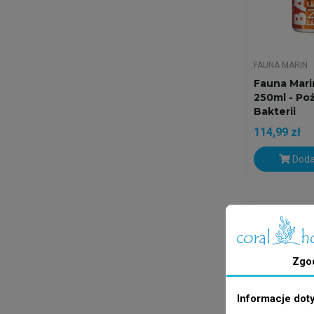
FAUNA MARIN
Fauna Mari
250ml - Po
Bakterii
114,99 zł
Doda
Wysyłka w 24
Zgo
Informacje dot