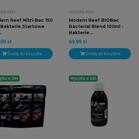
RN REEF
MODERN REEF
ern Reef Nitri-Bac 150
Modern Reef BIOBac
- Bakterie Startowe
Bacterial Blend 100ml -
.
Bakterie...
00 zł
69,99 zł
Dodaj do koszyka
Dodaj do koszyka
yłka w 24h
Wysyłka w 24h