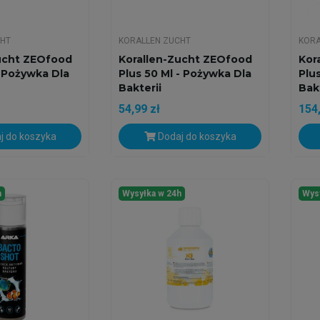
CHT
KORALLEN ZUCHT
KORA
ucht ZEOfood
Korallen-Zucht ZEOfood
Kor
- Pożywka Dla
Plus 50 Ml - Pożywka Dla
Plu
Bakterii
Bakt
54,99 zł
154,
j do koszyka
Dodaj do koszyka
h
Wysyłka w 24h
Wys