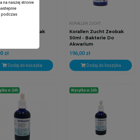
 na naszej stronie
nastepnie
ń podczas
LLEN ZUCHT
KORALLEN ZUCHT
allen Zucht Zeobak
Korallen Zucht Zeobak
l - Bakterie Do
50ml - Bakterie Do
arium
Akwarium
0 zł
196,00 zł
Dodaj do koszyka
Dodaj do koszyka
yłka w 24h
Wysyłka w 24h