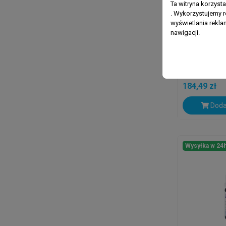
Ta witryna korzyst
. Wykorzystujemy r
wyświetlania rekl
nawigacji.
KORALLEN ZU
Korallen Z
250 G - Po
Bakterii
184,49 zł
Doda
Wysyłka w 24