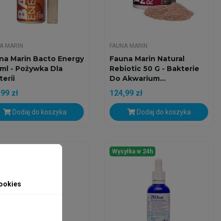
A MARIN
FAUNA MARIN
na Marin Bacto Energy
Fauna Marin Natural
ml - Pożywka Dla
Rebiotic 50 G - Bakterie
erii
Do Akwarium...
99 zł
124,99 zł
Dodaj do koszyka
Dodaj do koszyka
yłka w 24h
Wysyłka w 24h
ookies