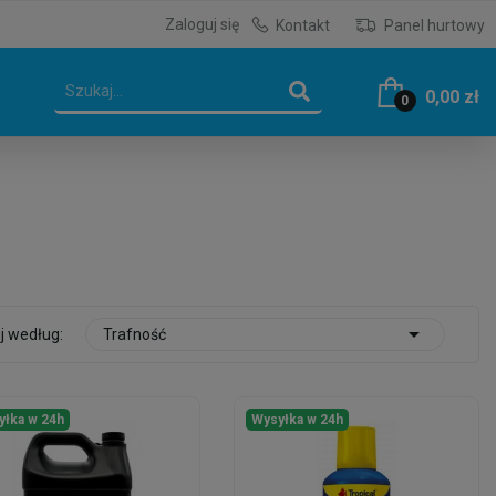
Zaloguj się
Kontakt
Panel hurtowy
0,00 zł
0

j według:
Trafność
yłka w 24h
Wysyłka w 24h