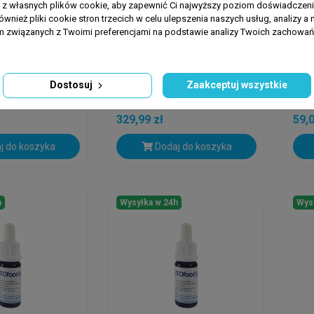
a z własnych plików cookie, aby zapewnić Ci najwyższy poziom doświadczenia
ównież pliki cookie stron trzecich w celu ulepszenia naszych usług, analizy a 
am związanych z Twoimi preferencjami na podstawie analizy Twoich zachowa
CHT
KORALLEN ZUCHT
KORA
ucht ZEOzym
Korallen Zucht Zeobak
Kor
żywka Dla
100ml - Bakterie Do
10m
Dostosuj
Zaakceptuj wszystkie
Akwarium...
Akw
329,99 zł
59,0
j do koszyka
Dodaj do koszyka
h
Wysyłka w 24h
Wys