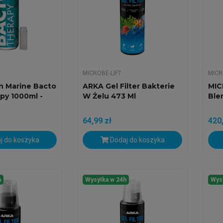
MICROBE-LIFT
MICR
n Marine Bacto
ARKA Gel Filter Bakterie
MIC
py 1000ml -
W Żelu 473 Ml
Ble
64,99 zł
420,
j do koszyka
Dodaj do koszyka
h
Wysyłka w 24h
Wys