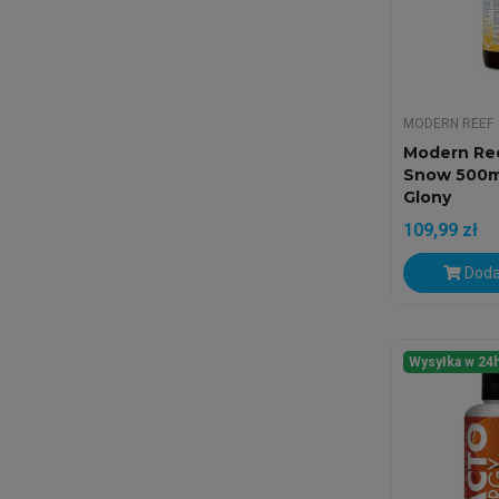
MODERN REEF
Modern Re
Snow 500ml
Glony
109,99 zł
Doda
Wysyłka w 24