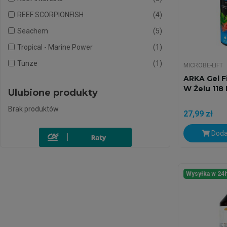
REEF SCORPIONFISH
4
Seachem
5
Tropical - Marine Power
1
Tunze
1
MICROBE-LIFT
ARKA Gel Fi
W Żelu 118 
Ulubione produkty
Brak produktów
27,99 zł
Doda
Wysyłka w 24