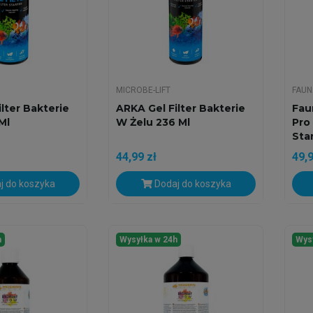
MICROBE-LIFT
FAUN
lter Bakterie
ARKA Gel Filter Bakterie
Fau
Ml
W Żelu 236 Ml
Pro
Sta
44,99 zł
49,9
j do koszyka
Dodaj do koszyka
h
Wysyłka w 24h
Wys