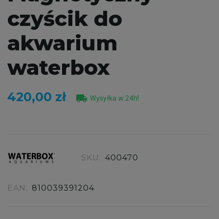
czyścik do
akwarium
waterbox
420,00 zł
local_shipping
Wysyłka w 24h!
SKU:
400470
EAN:
810039391204