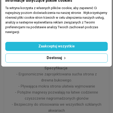
Informacje dotyczące plików cookies
Ta witryna korzysta z własnych plików cookie, aby zapewnić Ci
najwyższy poziom doświadczenia na naszej stronie . Wykorzystujemy
również pliki cookie stron trzecich w celu ulepszenia naszych usług,
analizy a nastepnie wyświetlania reklam związanych z Twoimi
preferencjami na podstawie analizy Twoich zachowań podczas
nawigacji.
Zaakceptuj wszystkie
Dostosuj
Specyfikacje
- Ergonomicznie zaprojektowana sucha strona z
drewna bukowego.
- Pływająca mokra strona ułatwia wyjmowanie
- Potężne magnesy pozwalają na łatwe codzienne
czyszczenie nagromadzonych glonów
- Bezpieczny do stosowania we wszystkich szklanych
akwariach