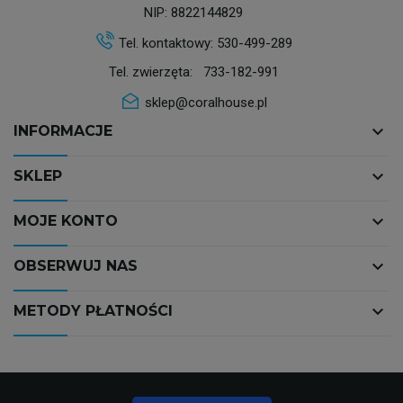
NIP: 8822144829
Tel. kontaktowy:
530-499-289
Tel. zwierzęta:
733-182-991
sklep@coralhouse.pl
keyboard_arrow_down
INFORMACJE
keyboard_arrow_down
SKLEP
keyboard_arrow_down
MOJE KONTO
keyboard_arrow_down
OBSERWUJ NAS
keyboard_arrow_down
METODY PŁATNOŚCI