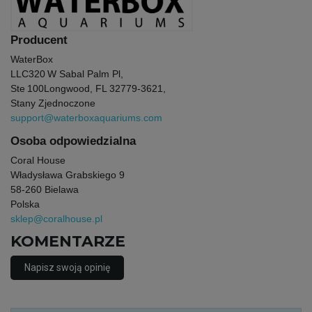
Producent
WaterBox
LLC
320 W Sabal Palm Pl,
Ste 100
Longwood, FL 32779‑3621,
Stany Zjednoczone
support@waterboxaquariums.com
Osoba odpowiedzialna
Coral House
Władysława Grabskiego 9
58-260 Bielawa
Polska
sklep@coralhouse.pl
KOMENTARZE
Napisz swoją opinię