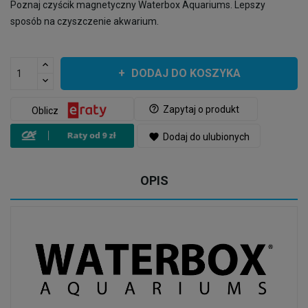
Poznaj czyścik magnetyczny Waterbox Aquariums. Lepszy
sposób na czyszczenie akwarium.
DODAJ DO KOSZYKA
help_outline
Zapytaj o produkt
Oblicz
favorite
Dodaj do ulubionych
OPIS