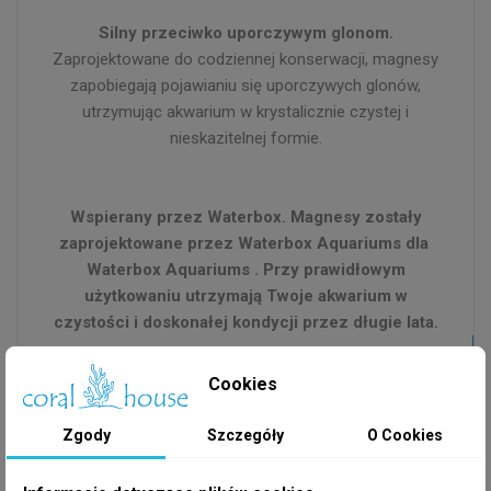
Silny przeciwko uporczywym glonom.
Zaprojektowane do codziennej konserwacji, magnesy
zapobiegają pojawianiu się uporczywych glonów,
utrzymując akwarium w krystalicznie czystej i
nieskazitelnej formie.
Wspierany przez Waterbox. Magnesy zostały
zaprojektowane przez Waterbox Aquariums dla
Waterbox Aquariums . Przy prawidłowym
użytkowaniu utrzymają Twoje akwarium w
czystości i doskonałej kondycji przez długie lata.
Cookies
Zgody
Szczegóły
O Cookies