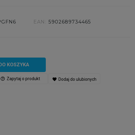
PGFN6
EAN:
5902689734465
DO KOSZYKA
help_outline
Zapytaj o produkt
favorite
Dodaj do ulubionych