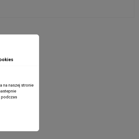
ookies
 na naszej stronie
nastepnie
ń podczas