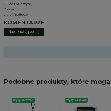
55-220 Miłoszyce,
Polska
biuro@nattec.pl
KOMENTARZE
Napisz swoją opinię
Podobne
produkty, które mogą 
Wysyłka w 24h
Wysyłka w 24h