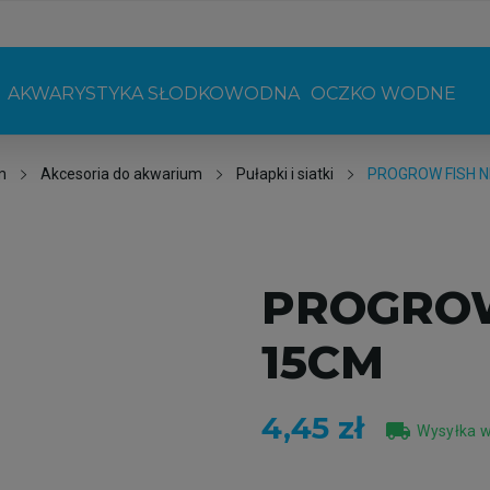
AKWARYSTYKA SŁODKOWODNA
OCZKO WODNE
m
Akcesoria do akwarium
Pułapki i siatki
PROGROW FISH N
PROGROW
15CM
4,45 zł
local_shipping
Wysyłka w