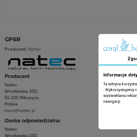
GPSR
Producent
: Nattec
Zgo
Informacje dot
Producent
Ta witryna korzyst
Nattec
. Wykorzystujemy r
Wrocławska 33D,
wyświetlania rekl
55-220 Miłoszyce,
nawigacji.
Polska
biuro@nattec.pl
Osoba odpowiedzialna
Nattec
Wrocławska 33D,