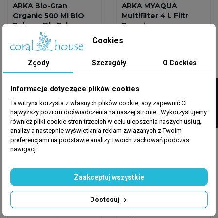
ARKA Bio-Gran
ARKA MYAQUA
Organic 500 Ml BIO
Multifilter 4 L Filtr
Pokarm Dla Ryb
Przepływowy
Akwariowych
59,99 zł
439,99 zł
Cookies
Dodaj do koszyka
Dodaj do koszyka
Zgody
Szczegóły
O Cookies
FILTRUJ
Informacje dotyczące plików cookies
Wysyłka w 24h
Wysyłka w 24h
Ta witryna korzysta z własnych plików cookie, aby zapewnić Ci
najwyższy poziom doświadczenia na naszej stronie . Wykorzystujemy
również pliki cookie stron trzecich w celu ulepszenia naszych usług,
analizy a nastepnie wyświetlania reklam związanych z Twoimi
preferencjami na podstawie analizy Twoich zachowań podczas
nawigacji.
Zaakceptuj wszystkie
ARKA AQUATICS
ARKA AQUATICS
Dostosuj
ARKA MyAqua 3800
Żywica Jonowymienna
Profesjonalny System
ARKA Resin-Pure 4L