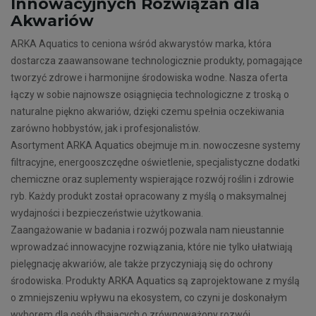
Innowacyjnych Rozwiązań dla
Akwariów
ARKA Aquatics to ceniona wśród akwarystów marka, która
dostarcza zaawansowane technologicznie produkty, pomagające
tworzyć zdrowe i harmonijne środowiska wodne. Nasza oferta
łączy w sobie najnowsze osiągnięcia technologiczne z troską o
naturalne piękno akwariów, dzięki czemu spełnia oczekiwania
zarówno hobbystów, jak i profesjonalistów.
Asortyment ARKA Aquatics obejmuje m.in. nowoczesne systemy
filtracyjne, energooszczędne oświetlenie, specjalistyczne dodatki
chemiczne oraz suplementy wspierające rozwój roślin i zdrowie
ryb. Każdy produkt został opracowany z myślą o maksymalnej
wydajności i bezpieczeństwie użytkowania.
Zaangażowanie w badania i rozwój pozwala nam nieustannie
wprowadzać innowacyjne rozwiązania, które nie tylko ułatwiają
pielęgnację akwariów, ale także przyczyniają się do ochrony
środowiska. Produkty ARKA Aquatics są zaprojektowane z myślą
o zmniejszeniu wpływu na ekosystem, co czyni je doskonałym
wyborem dla osób dbających o zrównoważony rozwój.