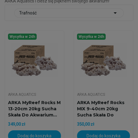
ARKA Aquatics i ciesz się pięknem swojego akwarium!

Trafność
Wysyłka w 24h
Wysyłka w 24h
ARKA AQUATICS
ARKA AQUATICS
ARKA MyReef Rocks M
ARKA MyReef Rocks
13-20cm 20kg Sucha
MIX 9-40cm 20kg
Skała Do Akwarium...
Sucha Skała Do
Akwarium...
349,00 zł
350,00 zł
Dodaj do koszyka
Dodaj do koszyka