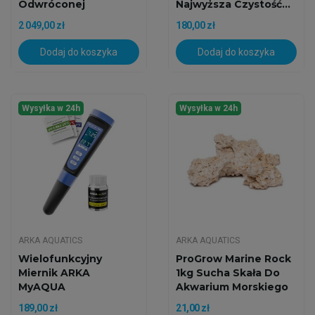
Odwróconej
Najwyższa Czystość...
Osmozy...
2 049,00 zł
180,00 zł
Dodaj do koszyka
Dodaj do koszyka
Wysyłka w 24h
Wysyłka w 24h
ARKA AQUATICS
ARKA AQUATICS
Wielofunkcyjny
ProGrow Marine Rock
Miernik ARKA
1kg Sucha Skała Do
MyAQUA
Akwarium Morskiego
(pH/TDS/EC/Temp)
189,00 zł
21,00 zł