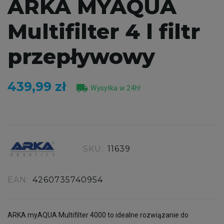
ARKA MYAQUA
Multifilter 4 l filtr
przepływowy
439,99 zł
local_shipping
Wysyłka w 24h!
SKU:
11639
EAN:
4260735740954
ARKA myAQUA Multifilter 4000 to idealne rozwiązanie do