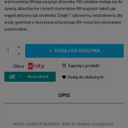
wzmoceninia filtracji swojego zbiornika. Filtr idealnie nadaje się do
żywicy, absorberów i innych materiałów filtracyjnych takich jak
węgiel aktywny lub ceramika. Dzięki 1 calowemu, neutralnemu dla
wody gwintowi z tworzywa sztucznego filtr może być stosowany
uniwersalnie.
DODAJ DO KOSZYKA
help_outline
Zapytaj o produkt
Oblicz
favorite
Dodaj do ulubionych
OPIS
ARKA myAQUA Multifilter 4000 to idealne rozwiązanie