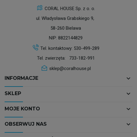
CORAL HOUSE Sp. z o. o.
ul. Władysława Grabskiego 9,
58-260 Bielawa
NIP: 8822144829
Tel. kontaktowy:
530-499-289
Tel. zwierzęta:
733-182-991
sklep@coralhouse.pl
keyboard_arrow_down
INFORMACJE
keyboard_arrow_down
SKLEP
keyboard_arrow_down
MOJE KONTO
keyboard_arrow_down
OBSERWUJ NAS