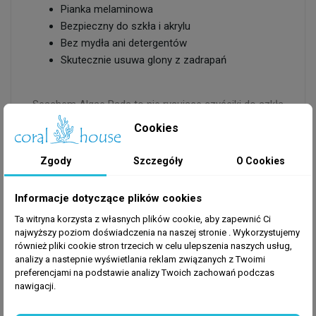
Pianka melaminowa
Bezpieczny do szkła i akrylu
Bez mydła ani detergentów
Skutecznie usuwa glony z zadrapań
Seachem Algae Pads to nie rysujące czyściki do szkła
i akrylu. Pianka melaminowa wykorzystuje technologię
Cookies
mikrościerną do łatwego usuwania alg z boków
akwarium. Są szczególnie skuteczne w usuwaniu
Zgody
Szczegóły
O Cookies
glonów z zadrapań. Są chemicznie obojętne i nie
używają mydeł ani detergentów. Ich biała barwa
Informacje dotyczące plików cookies
kontrastuje z ciemnymi algami, dzięki czemu łatwiej
Ta witryna korzysta z własnych plików cookie, aby zapewnić Ci
zobaczyć kiedy obszary są w pełni czyste.
najwyższy poziom doświadczenia na naszej stronie . Wykorzystujemy
Wymiary: 11.43 cm x 6,1 cm (pakowanie po 3 sztuki)
również pliki cookie stron trzecich w celu ulepszenia naszych usług,
analizy a nastepnie wyświetlania reklam związanych z Twoimi
preferencjami na podstawie analizy Twoich zachowań podczas
nawigacji.