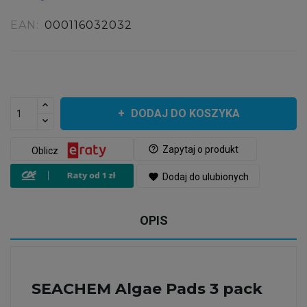
EAN:
000116032032
DODAJ DO KOSZYKA
help_outline
Zapytaj o produkt
Oblicz
favorite
Dodaj do ulubionych
OPIS
SEACHEM Algae Pads 3 pack