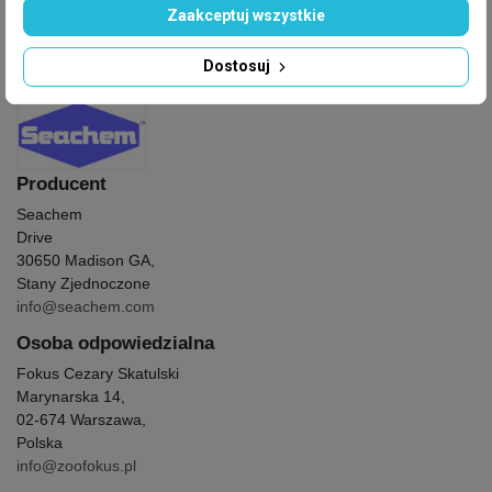
Zaakceptuj wszystkie
GPSR
Dostosuj
Producent
: Seachem
Producent
Seachem
Drive
30650 Madison GA,
Stany Zjednoczone
info@seachem.com
Osoba odpowiedzialna
Fokus Cezary Skatulski
Marynarska 14,
02-674 Warszawa,
Polska
info@zoofokus.pl