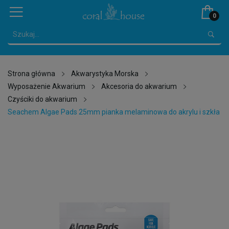
0
Strona główna
Akwarystyka Morska
Wyposażenie Akwarium
Akcesoria do akwarium
Czyściki do akwarium
Seachem Algae Pads 25mm pianka melaminowa do akrylu i szkła