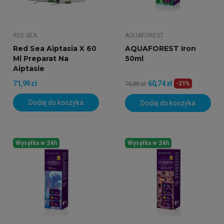
RED SEA
AQUAFOREST
Red Sea Aiptasia X 60
AQUAFOREST Iron
Ml Preparat Na
50ml
Aiptasie
71,99 zł
60,74 zł
76,89 zł
-21%
Dodaj do koszyka
Dodaj do koszyka
Wysyłka w 24h
Wysyłka w 24h