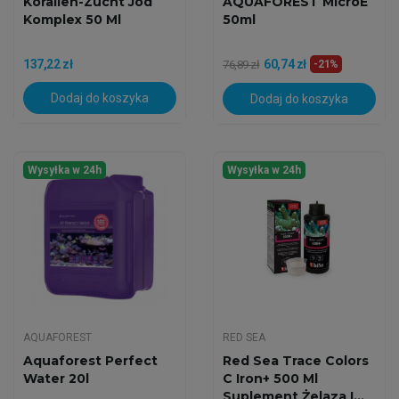
Korallen-Zucht Jod
AQUAFOREST MicroE
Komplex 50 Ml
50ml
137,22 zł
60,74 zł
76,89 zł
-21%
Dodaj do koszyka
Dodaj do koszyka
Wysyłka w 24h
Wysyłka w 24h
AQUAFOREST
RED SEA
Aquaforest Perfect
Red Sea Trace Colors
Water 20l
C Iron+ 500 Ml
Suplement Żelaza I...