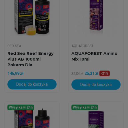
RED SEA
AQUAFOREST
Red Sea Reef Energy
AQUAFOREST Amino
Plus AB 1000ml
Mix 10ml
Pokarm Dla
Koralowców
146,99 zł
25,31 zł
32,04 zł
-21%
Dodaj do koszyka
Dodaj do koszyka
Wysyłka w 24h
Wysyłka w 24h