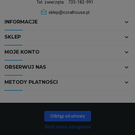
Tel. zwierzęta:
733-182-991
sklep@coralhouse.pl
keyboard_arrow_down
INFORMACJE
keyboard_arrow_down
SKLEP
keyboard_arrow_down
MOJE KONTO
keyboard_arrow_down
OBSERWUJ NAS
keyboard_arrow_down
METODY PŁATNOŚCI
Odstąp od umowy
Śledź status odstąpienia