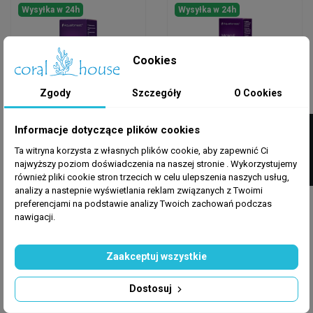
Wysyłka w 24h
Wysyłka w 24h
Cookies
Zgody
Szczegóły
O Cookies
FILTRUJ
Informacje dotyczące plików cookies
AQUAFOREST
AQUAFOREST
Ta witryna korzysta z własnych plików cookie, aby zapewnić Ci
AQUAFOREST Kalium
AQUAFOREST MicroE
najwyższy poziom doświadczenia na naszej stronie . Wykorzystujemy
50ml
10ml
również pliki cookie stron trzecich w celu ulepszenia naszych usług,
analizy a nastepnie wyświetlania reklam związanych z Twoimi
preferencjami na podstawie analizy Twoich zachowań podczas
59,25 zł
29,53 zł
75,00 zł
-21%
37,38 zł
-21%
nawigacji.
Dodaj do koszyka
Dodaj do koszyka
Zaakceptuj wszystkie
Dostosuj
Wysyłka w 24h
Wysyłka w 24h