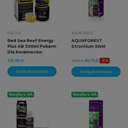
RED SEA
AQUAFOREST
Red Sea Reef Energy
AQUAFOREST
Plus AB 500ml Pokarm
Strontium 50ml
Dla Koralowców
101,99 zł
60,74 zł
76,89 zł
-21%
Dodaj do koszyka
Dodaj do koszyka
Wysyłka w 24h
Wysyłka w 24h