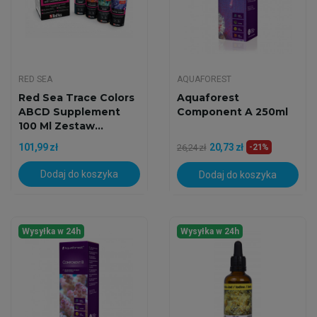
RED SEA
AQUAFOREST
Red Sea Trace Colors
Aquaforest
ABCD Supplement
Component A 250ml
100 Ml Zestaw...
101,99 zł
20,73 zł
26,24 zł
-21%
Dodaj do koszyka
Dodaj do koszyka
Wysyłka w 24h
Wysyłka w 24h