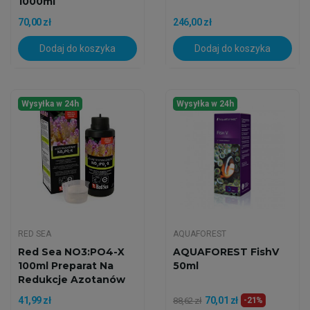
1000ml
70,00 zł
246,00 zł
Dodaj do koszyka
Dodaj do koszyka
Wysyłka w 24h
Wysyłka w 24h
RED SEA
AQUAFOREST
Red Sea NO3:PO4-X
AQUAFOREST FishV
100ml Preparat Na
50ml
Redukcje Azotanów
I...
41,99 zł
70,01 zł
88,62 zł
-21%