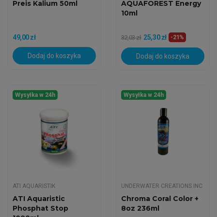
Preis Kalium 50ml
AQUAFOREST Energy
10ml
49,00 zł
25,30 zł
32,03 zł
-21%
Dodaj do koszyka
Dodaj do koszyka
Wysyłka w 24h
Wysyłka w 24h
ATI AQUARISTIK
UNDERWATER CREATIONS INC
ATI Aquaristic
Chroma Coral Color +
Phosphat Stop
8oz 236ml