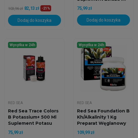
82,13 zł
75,99 zł
103,96 zł
-21%
Dodaj do koszyka
Dodaj do koszyka
Wysyłka w 24h
Wysyłka w 24h
RED SEA
RED SEA
Red Sea Trace Colors
Red Sea Foundation B
B Potassium+ 500 Ml
Kh/Alkalinity 1 Kg
Suplement Potasu
Preparat Węglanowy
75,99 zł
109,99 zł