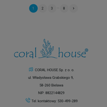
…

1
2
3
8
CORAL HOUSE Sp. z o. o.
ul. Władysława Grabskiego 9,
58-260 Bielawa
NIP: 8822144829
Tel. kontaktowy:
530-499-289