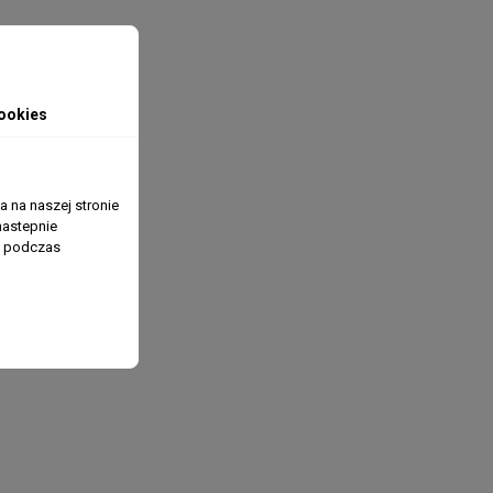
ookies
 na naszej stronie
nastepnie
ń podczas