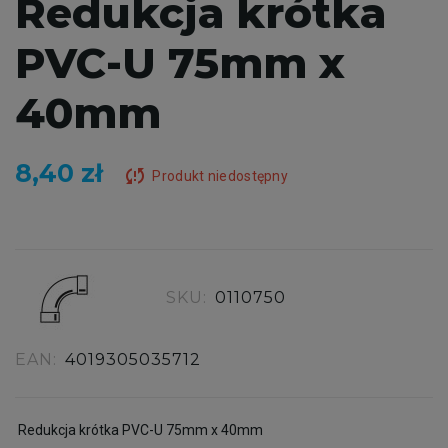
Redukcja krótka
PVC-U 75mm x
40mm
8,40 zł
sync_problem
Produkt niedostępny
SKU:
0110750
EAN:
4019305035712
Redukcja krótka PVC-U 75mm x 40mm