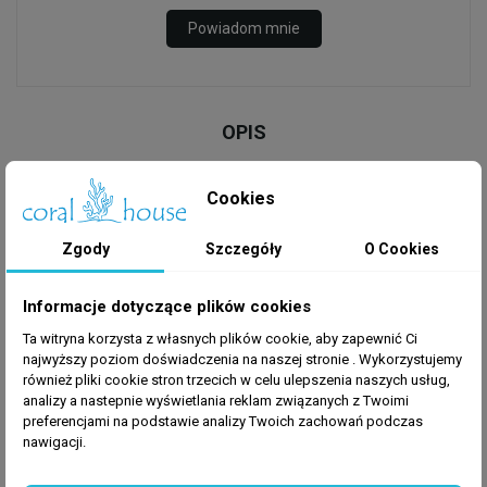
Powiadom mnie
OPIS
Cookies
Redukcja krótka PVC-U 75mm x 40mm
Zgody
Szczegóły
O Cookies
Redukcja Profec z PVC-U posiada łączenia na klejony
Informacje dotyczące plików cookies
króciec i klejoną mufę, i maksymalne ciśnienie
Ta witryna korzysta z własnych plików cookie, aby zapewnić Ci
robocze do 16 bar. Wszystkie złączki na spoiwo BS
najwyższy poziom doświadczenia na naszej stronie . Wykorzystujemy
są zgodne z EN-ISO 1452-3.
również pliki cookie stron trzecich w celu ulepszenia naszych usług,
analizy a nastepnie wyświetlania reklam związanych z Twoimi
preferencjami na podstawie analizy Twoich zachowań podczas
nawigacji.