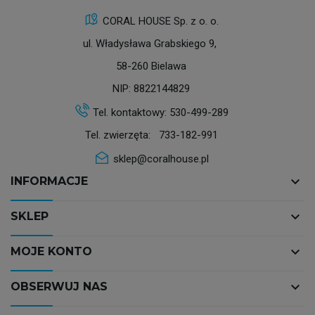
CORAL HOUSE Sp. z o. o.
ul. Władysława Grabskiego 9,
58-260 Bielawa
NIP: 8822144829
Tel. kontaktowy:
530-499-289
Tel. zwierzęta:
733-182-991
sklep@coralhouse.pl
keyboard_arrow_down
INFORMACJE
keyboard_arrow_down
SKLEP
keyboard_arrow_down
MOJE KONTO
keyboard_arrow_down
OBSERWUJ NAS