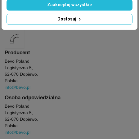
Zaakceptuj wszystkie
GPSR
Dostosuj
Producent
: Hydraulika
Producent
Bevo Poland
Logistyczna 5,
62-070 Dopiewo,
Polska
info@bevo.pl
Osoba odpowiedzialna
Bevo Poland
Logistyczna 5,
62-070 Dopiewo,
Polska
info@bevo.pl