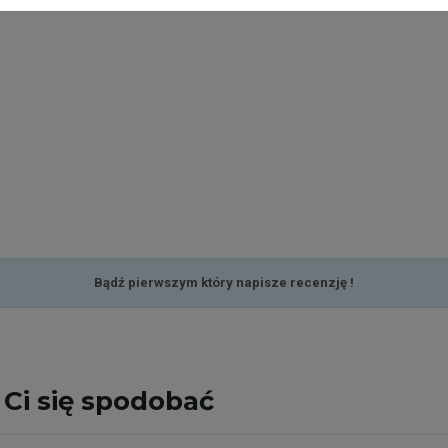
Bądź pierwszym który napisze recenzję !
Ci się spodobać