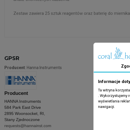
Zestaw zawiera 25 sztuk reagentów oraz baterię do miernika
GPSR
Zgo
Producent
: Hanna Instruments
Informacje dot
Ta witryna korzyst
Producent
. Wykorzystujemy r
wyświetlania rekl
HANNA Instruments
nawigacji.
584 Park East Drive
2895 Woonsocket, RI,
Stany Zjednoczone
requests@hannainst.com