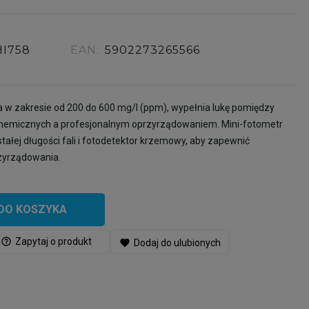
HI758
EAN:
5902273265566
 w zakresie od 200 do 600 mg/l (ppm), wypełnia lukę pomiędzy
hemicznych a profesjonalnym oprzyrządowaniem. Mini-fotometr
tałej długości fali i fotodetektor krzemowy, aby zapewnić
zyrządowania.
DO KOSZYKA
help_outline
Zapytaj o produkt
favorite
Dodaj do ulubionych