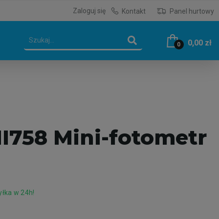
Zaloguj się
Kontakt
Panel hurtowy
0,00 zł
0
758 Mini-fotometr
łka w 24h!