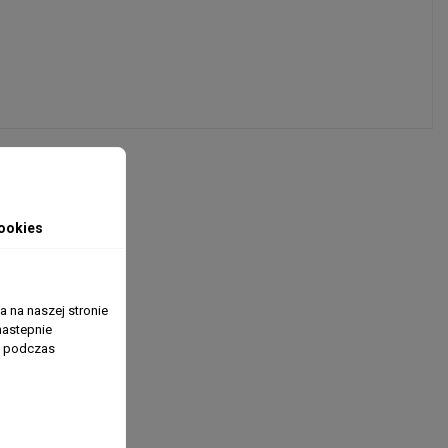
ookies
 na naszej stronie
nastepnie
ń podczas