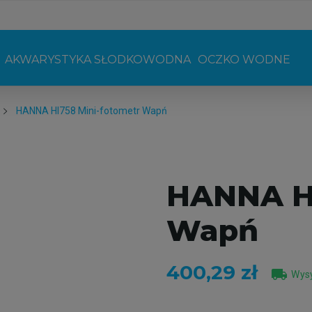
AKWARYSTYKA SŁODKOWODNA
OCZKO WODNE
HANNA HI758 Mini-fotometr Wapń
HANNA HI
Wapń
400,29 zł
local_shipping
Wysy