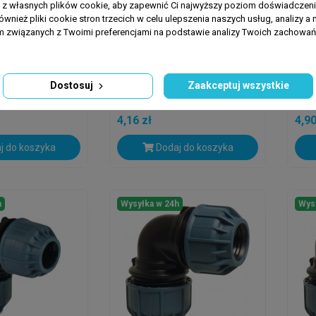
a z własnych plików cookie, aby zapewnić Ci najwyższy poziom doświadczenia
ównież pliki cookie stron trzecich w celu ulepszenia naszych usług, analizy a 
am związanych z Twoimi preferencjami na podstawie analizy Twoich zachowa
JASON
JAS
° Jason PP
Zaślepka Jason PP 20 Mm
Zaś
k 10 Bar
Zacisk 10 Bar
Zac
Dostosuj
Zaakceptuj wszystkie
4,16 zł
4,90
j do koszyka
Dodaj do koszyka
h
Wysyłka w 24h
Wys