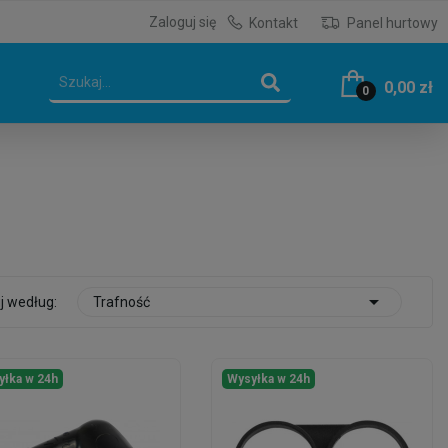
Zaloguj się
Kontakt
Panel hurtowy
0,00 zł
0

j według:
Trafność
yłka w 24h
Wysyłka w 24h