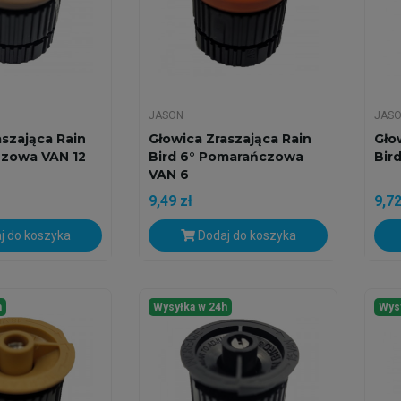
JASON
JAS
aszająca Rain
Głowica Zraszająca Rain
Gło
rązowa VAN 12
Bird 6° Pomarańczowa
Bir
VAN 6
9,49 zł
9,72
j do koszyka
Dodaj do koszyka
h
Wysyłka w 24h
Wys