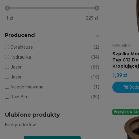
1
zł
229
zł
Producenci
RAIN-BIRD
Coralhouse
2
Szpilka M
Hydraulika
34
Typ C12 Do 
Kroplującej
Jason
65
1,39 zł
Jason
18
Niezdefiniowana
1
Doda
Rain-Bird
20
Wysyłka w 24
Ulubione produkty
Brak produktów