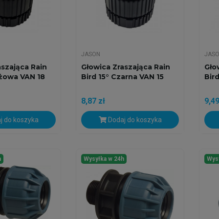
JASON
JAS
aszająca Rain
Głowica Zraszająca Rain
Gło
eżowa VAN 18
Bird 15° Czarna VAN 15
Bir
8,87 zł
9,49
j do koszyka
Dodaj do koszyka
h
Wysyłka w 24h
Wys