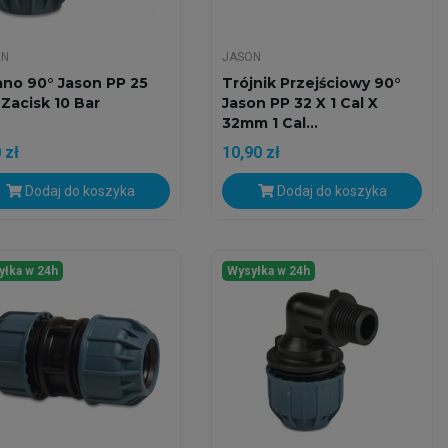
ON
JASON
ano 90° Jason PP 25
Trójnik Przejściowy 90°
Zacisk 10 Bar
Jason PP 32 X 1 Cal X
32mm 1 Cal...
 zł
10,90 zł
Dodaj do koszyka
Dodaj do koszyka
yłka w 24h
Wysyłka w 24h