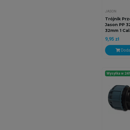
JASON
Trójnik Prz
Jason PP 32
32mm 1 Cal.
9,95 zł
Doda
Wysyłka w 24