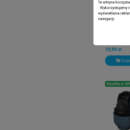
Ta witryna korzyst
. Wykorzystujemy r
wyświetlania rekl
nawigacji.
JASON
Trójnik 90
32mm Zacis
10,99 zł
Doda
Wysyłka w 24