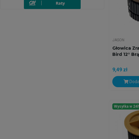
JASON
Głowica Zr
Bird 12° B
9,49 zł
Doda
Wysyłka w 24