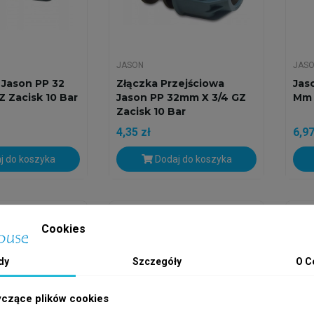
JASON
JAS
 Jason PP 32
Złączka Przejściowa
Jas
Z Zacisk 10 Bar
Jason PP 32mm X 3/4 GZ
Mm 
Zacisk 10 Bar
4,35 zł
6,97
j do koszyka
Dodaj do koszyka
h
Wysyłka w 24h
Wys
Cookies
dy
Szczegóły
O C
yczące plików cookies