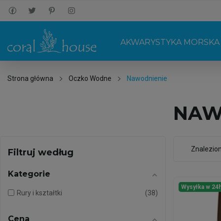
AKWARYSTYKA MORSKA
Strona główna
Oczko Wodne
Nawodnienie
NAW
Znalezio
Filtruj według
Kategorie
Wysyłka w 24
Rury i kształtki
38
Cena