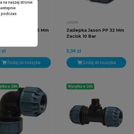
 na naszej stronie
nastepnie
ń podczas
ON
JASON
lepka Jason PP 25 Mm
Zaślepka Jason PP 32 Mm
isk 10 Bar
Zacisk 10 Bar
 zł
5,04 zł
Dodaj do koszyka
Dodaj do koszyka
yłka w 24h
Wysyłka w 24h