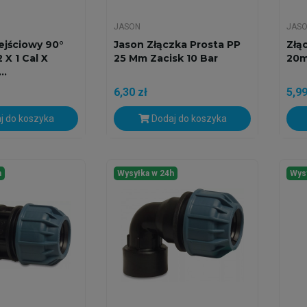
JASON
JAS
ejściowy 90°
Jason Złączka Prosta PP
Złą
 X 1 Cal X
25 Mm Zacisk 10 Bar
20m
..
6,30 zł
5,99
j do koszyka
Dodaj do koszyka
h
Wysyłka w 24h
Wys