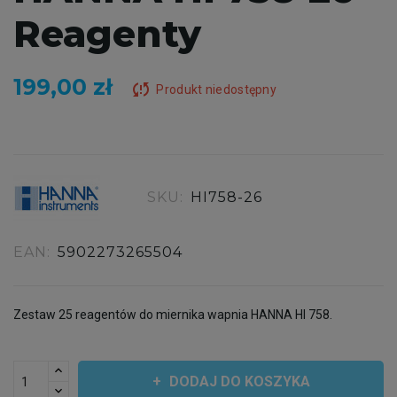
Reagenty
199,00 zł
sync_problem
Produkt niedostępny
SKU:
HI758-26
EAN:
5902273265504
Zestaw 25 reagentów do miernika wapnia HANNA HI 758.
DODAJ DO KOSZYKA