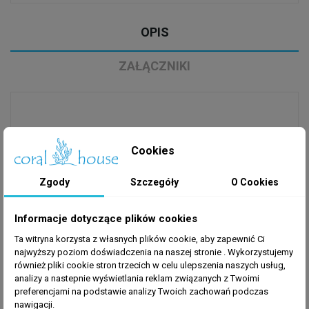
OPIS
ZAŁĄCZNIKI
Zestaw reagentów do miernika wapnia HANNA HI
Cookies
758.
Opakowanie wystarcza do wykonania
25
pomiarów.
Zgody
Szczegóły
O Cookies
Informacje dotyczące plików cookies
POBIERZ
Ta witryna korzysta z własnych plików cookie, aby zapewnić Ci
KARTA CHARAKTERYSTYKI HI758A
najwyższy poziom doświadczenia na naszej stronie . Wykorzystujemy
również pliki cookie stron trzecich w celu ulepszenia naszych usług,
KARTA CHARAKTERYSTYKI HI758B
analizy a nastepnie wyświetlania reklam związanych z Twoimi
preferencjami na podstawie analizy Twoich zachowań podczas
INSTRUKCJA HI758
nawigacji.