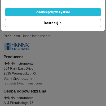
Zaakceptuj wszystkie
Dostosuj
GPSR
Producent
: Hanna Instruments
Producent
HANNA Instruments
584 Park East Drive
2895 Woonsocket, RI,
Stany Zjednoczone
requests@hannainst.com
Osoba odpowiedzialna
HANNA Instruments
Al.J.Piłsudskiego 73