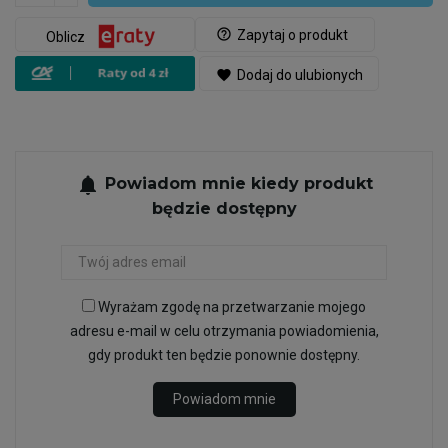
help_outline
Zapytaj o produkt
Oblicz
favorite
Dodaj do ulubionych
notifications
Powiadom mnie kiedy produkt
będzie dostępny
Wyrażam zgodę na przetwarzanie mojego
adresu e-mail w celu otrzymania powiadomienia,
gdy produkt ten będzie ponownie dostępny.
Powiadom mnie