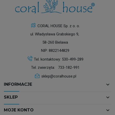
CORAL HOUSE Sp. z o. o.
ul. Władysława Grabskiego 9,
58-260 Bielawa
NIP: 8822144829
Tel. kontaktowy:
530-499-289
Tel. zwierzęta:
733-182-991
sklep@coralhouse.pl
keyboard_arrow_down
INFORMACJE
keyboard_arrow_down
SKLEP
keyboard_arrow_down
MOJE KONTO