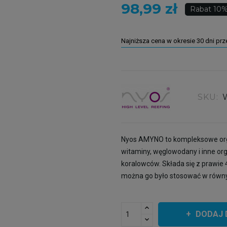
98,99 zł
Rabat 10
Najniższa cena w okresie 30 dni pr
SKU:
Nyos AMYNO to kompleksowe org
witaminy, węglowodany i inne or
koralowców. Składa się z prawie 
można go było stosować w równy
DODAJ 