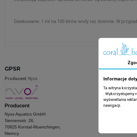
Dawkowanie: 1 ml na 100 litrów wody raz dziennie. W przypa
Zgo
GPSR
Informacje dot
Producent
: Nyos
Ta witryna korzyst
. Wykorzystujemy r
wyświetlania rekl
Producent
nawigacji.
Nyos Aquatics GmbH
Siemensstr. 26,
70825 Korntal-Muenchingen,
Niemcy