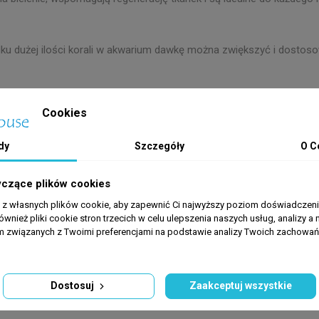
dku dużej ilości korali w akwarium dawkę można zwiększyć i dostoso
Cookies
dy
Szczegóły
O C
yczące plików cookies
a z własnych plików cookie, aby zapewnić Ci najwyższy poziom doświadczenia
ównież pliki cookie stron trzecich w celu ulepszenia naszych usług, analizy a 
am związanych z Twoimi preferencjami na podstawie analizy Twoich zachowa
Dostosuj
Zaakceptuj wszystkie