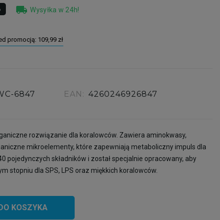
local_shipping
%
Wysyłka w 24h!
zed promocją:
109,99 zł
WC-6847
EAN:
4260246926847
aniczne rozwiązanie dla koralowców. Zawiera aminokwasy,
ganiczne mikroelementy, które zapewniają metaboliczny impuls dla
40 pojedynczych składników i został specjalnie opracowany, aby
m stopniu dla SPS, LPS oraz miękkich koralowców.
DO KOSZYKA