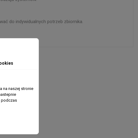
wać do indywidualnych potrzeb zbiornika.
ookies
 na naszej stronie
nastepnie
ń podczas