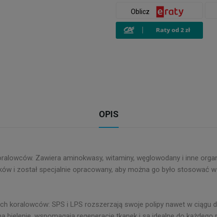
Oblicz
OPIS
alowców. Zawiera aminokwasy, witaminy, węglowodany i inne organi
ników i został specjalnie opracowany, aby można go było stosować 
ch koralowców: SPS i LPS rozszerzają swoje polipy nawet w ciągu dn
 na bielenie, wspomagają regenerację tkanek i są idealne do każdego