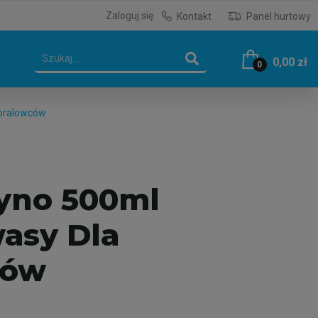
Zaloguj się
Kontakt
Panel hurtowy
0,00 zł
0
oralowców
yno 500ml
asy Dla
ców