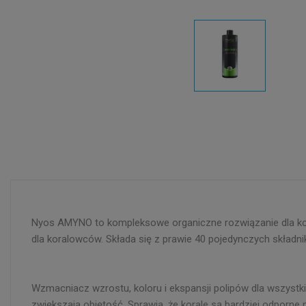
Nyos AMYNO to kompleksowe organiczne rozwiązanie dla kor
dla koralowców. Składa się z prawie 40 pojedynczych skład
Wzmacniacz wzrostu, koloru i ekspansji polipów dla wszystki
zwiększają objętość. Sprawia, że korale są bardziej odporne