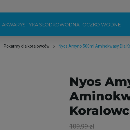
AKWARYSTYKA SŁODKOWODNA
OCZKO WODNE
Pokarmy dla koralowców
Nyos Amyno 500ml Aminokwasy Dla K
Nyos Am
Aminokw
Koralow
109,99 zł