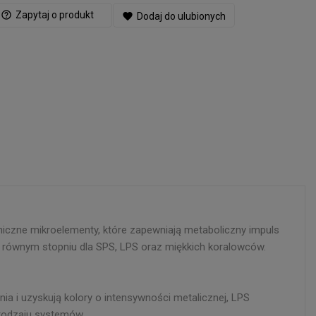
help_outline
Zapytaj o produkt
favorite
Dodaj do ulubionych
czne mikroelementy, które zapewniają metaboliczny impuls
w równym stopniu dla SPS, LPS oraz miękkich koralowców.
ia i uzyskują kolory o intensywności metalicznej, LPS
 rodzaju systemów.