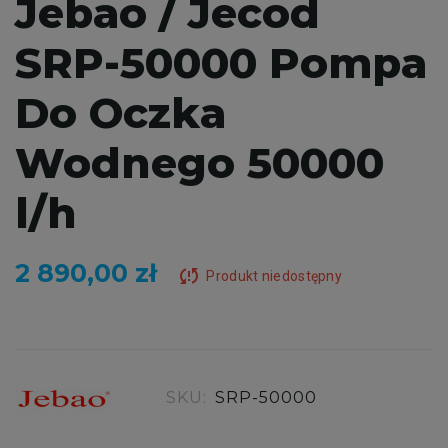
Jebao / Jecod
SRP-50000 Pompa
Do Oczka
Wodnego 50000
l/h
2 890,00 zł
sync_problem
Produkt niedostępny
SKU:
SRP-50000