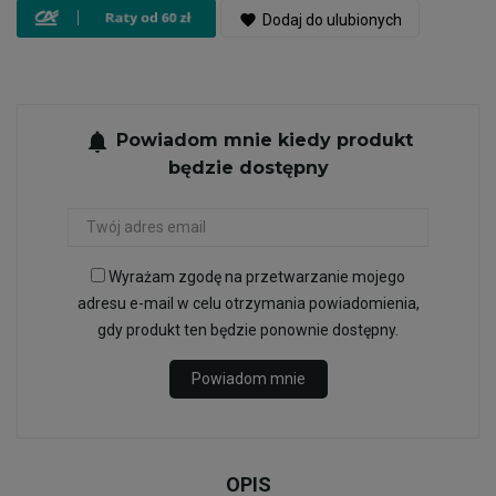
favorite
Dodaj do ulubionych
notifications
Powiadom mnie kiedy produkt
będzie dostępny
Wyrażam zgodę na przetwarzanie mojego
adresu e-mail w celu otrzymania powiadomienia,
gdy produkt ten będzie ponownie dostępny.
Powiadom mnie
OPIS