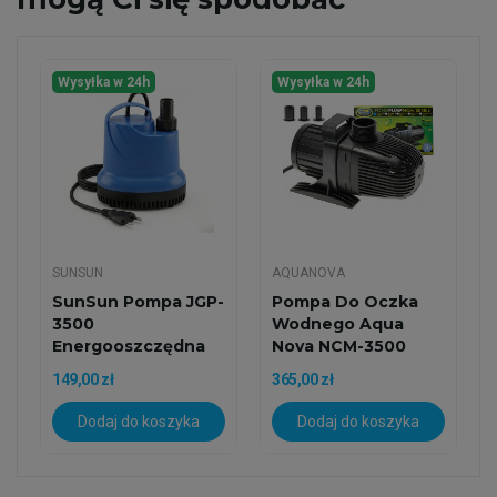
Wysyłka w 24h
Wysyłka w 24h
SUNSUN
AQUANOVA
SunSun Pompa JGP-
Pompa Do Oczka
3500
Wodnego Aqua
Energooszczędna
Nova NCM-3500
Pompa Obiegowa
ECO Z...
149,00 zł
365,00 zł
Do...
Dodaj do koszyka
Dodaj do koszyka