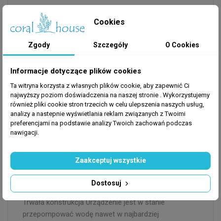
Pompa obiegowa do oczka wodnego Jebao SRP -
Cookies
50000: - posiada kontroler WiFi - może pracować
zarówno pod wodą, jak i poza nią - nadaje się do
Zgody
Szczegóły
O Cookies
słonej i słodkiej wody - cicho pracuje - jest łatwa w
obsłudze i konserwacji - posiada zabezpieczenia w
Informacje dotyczące plików cookies
przypadku zablokowania wirnika - wysoce
funkcjonalna dzięki innowacyjnemu wirnikowi, który
Ta witryna korzysta z własnych plików cookie, aby zapewnić Ci
pozwala zaoszczędzić aż do 65% energii Niezwykle
najwyższy poziom doświadczenia na naszej stronie . Wykorzystujemy
również pliki cookie stron trzecich w celu ulepszenia naszych usług,
duża wydajność Wydajność pompy to aż 50 000l/h!
analizy a nastepnie wyświetlania reklam związanych z Twoimi
Dzięki temu będzie nadawać się do zastosowania w
preferencjami na podstawie analizy Twoich zachowań podczas
dużych zbiornikach taki, jak oczka wodne, stawy,
nawigacji.
baseny. Może być również wykorzystywana do
napowietrzania i filtrowania wody przy dużych
Zaakceptuj wszystkie
hodowlach ryb.
Dostosuj
Trwała konstrukcja Urządzenie jest w stanie
przepompować wodę nawet w najbardziej