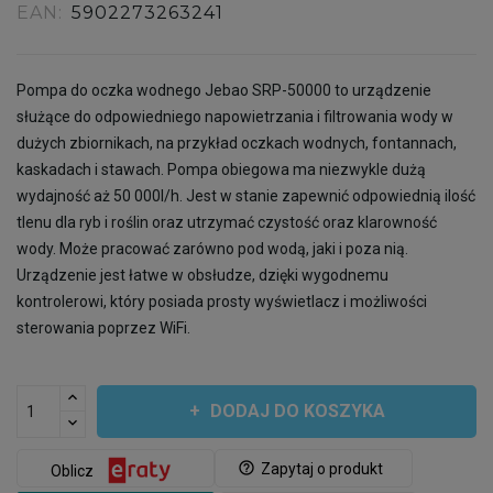
EAN:
5902273263241
Pompa do oczka wodnego Jebao SRP-50000 to urządzenie
służące do odpowiedniego napowietrzania i filtrowania wody w
dużych zbiornikach, na przykład oczkach wodnych, fontannach,
kaskadach i stawach. Pompa obiegowa ma niezwykle dużą
wydajność aż 50 000l/h. Jest w stanie zapewnić odpowiednią ilość
tlenu dla ryb i roślin oraz utrzymać czystość oraz klarowność
wody. Może pracować zarówno pod wodą, jaki i poza nią.
Urządzenie jest łatwe w obsłudze, dzięki wygodnemu
kontrolerowi, który posiada prosty wyświetlacz i możliwości
sterowania poprzez WiFi.
DODAJ DO KOSZYKA
help_outline
Zapytaj o produkt
Oblicz