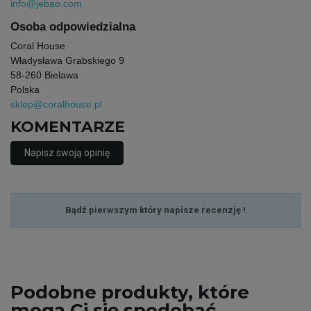
info@jebao.com
Osoba odpowiedzialna
Coral House
Władysława Grabskiego 9
58-260 Bielawa
Polska
sklep@coralhouse.pl
KOMENTARZE
Napisz swoją opinię
Bądź pierwszym który napisze recenzję !
Podobne
produkty, które
mogą Ci się spodobać