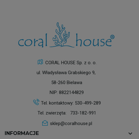
CORAL HOUSE Sp. z o. o.
ul. Władysława Grabskiego 9,
58-260 Bielawa
NIP: 8822144829
Tel. kontaktowy:
530-499-289
Tel. zwierzęta:
733-182-991
sklep@coralhouse.pl
keyboard_arrow_down
INFORMACJE