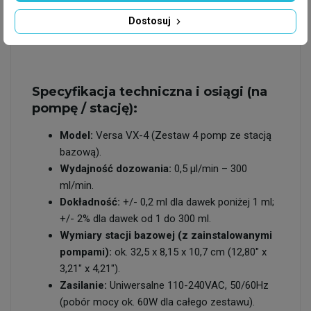
podnoszenie słupa wody na wysokość aż do
Dostosuj
5,5 metra (18 stóp).
Specyfikacja techniczna i osiągi (na
pompę / stację):
Model:
Versa VX-4 (Zestaw 4 pomp ze stacją
bazową).
Wydajność dozowania:
0,5 µl/min – 300
ml/min.
Dokładność:
+/- 0,2 ml dla dawek poniżej 1 ml;
+/- 2% dla dawek od 1 do 300 ml.
Wymiary stacji bazowej (z zainstalowanymi
pompami):
ok. 32,5 x 8,15 x 10,7 cm (12,80" x
3,21" x 4,21").
Zasilanie:
Uniwersalne 110-240VAC, 50/60Hz
(pobór mocy ok. 60W dla całego zestawu).