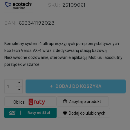
SKU:
25109061
EAN:
653341192028
Kompletny system 4 ultraprecyzyjnych pomp perystaltycznych
EcoTech Versa VX-4 wraz z dedykowaną stacją bazową.
Niezawodne dozowanie, sterowanie aplikacją Mobius i absolutny
porządek w szafce.
DODAJ DO KOSZYKA
help_outline
Zapytaj o produkt
Oblicz
favorite
Dodaj do ulubionych