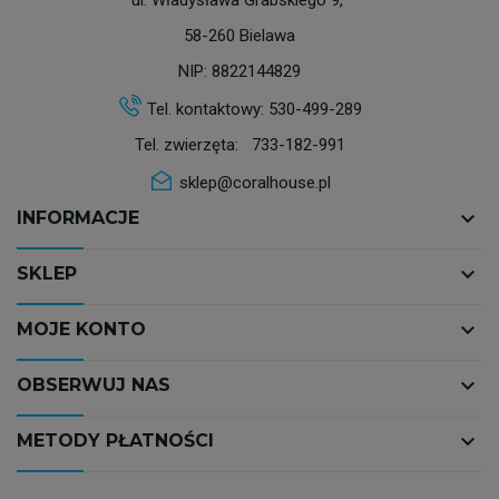
58-260 Bielawa
NIP: 8822144829
Tel. kontaktowy:
530-499-289
Tel. zwierzęta:
733-182-991
sklep@coralhouse.pl
keyboard_arrow_down
INFORMACJE
keyboard_arrow_down
SKLEP
keyboard_arrow_down
MOJE KONTO
keyboard_arrow_down
OBSERWUJ NAS
keyboard_arrow_down
METODY PŁATNOŚCI