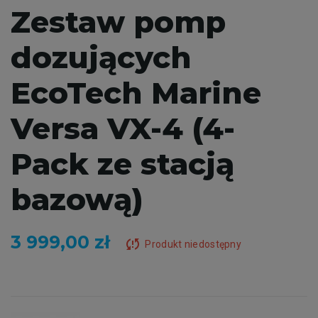
Zestaw pomp
dozujących
EcoTech Marine
Versa VX-4 (4-
Pack ze stacją
bazową)
3 999,00 zł
sync_problem
Produkt niedostępny