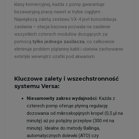
klasy komercyjnej, każda z pomp gwarantuje
bezawaryjną pracę nawet w trybie ciągłym.
Największą zaletą zestawu VX-4 jest konsolidacja
zasilania – stacja bazowa pozwala na zasilenie
wszystkich czterech modułów dozujących za
pomocą
tylko jednego zasilacza
, co całkowicie
eliminuje problem plątaniny kabli i ułatwia zachowanie
estetyki wewnątrz szafki pod akwarium.
Kluczowe zalety i wszechstronność
systemu Versa:
Niesamowity zakres wydajności:
Każda z
czterech pomp oferuje płynną regulację
dozowania od mikroskopijnych kropel (0,5 µl na
minutę) aż po potężny przepływ (300 ml na
minutę). Idealne do metody Ballinga,
automatycznych dolewki (ATO) czy