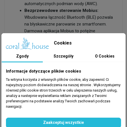
automatycznych podmian wody (AWC).
Bezprzewodowe sterowanie Mobius:
Wbudowana łączność Bluetooth (BLE) pozwala
na błyskawiczne parowanie ze smartfonem.
Darmowa aplikacja Mobius to potężne
narzędzie umożliwiające zaplanowanie do 30
Cookies
dyskretnych dawek dziennie dla każdej z pomp
z uwzględnieniem trybu automatycznego,
Zgody
Szczegóły
O Cookies
ręcznego lub ciągłego.
Zabezpieczenia systemowe:
Aplikacja chroni
Informacje dotyczące plików cookies
przed błędem użytkownika – pozwala na
ustawienie limitów dozowania, zapobiegając
Ta witryna korzysta z własnych plików cookie, aby zapewnić Ci
niebezpiecznemu przedawkowaniu płynów.
najwyższy poziom doświadczenia na naszej stronie . Wykorzystujemy
również pliki cookie stron trzecich w celu ulepszenia naszych usług,
Dodatkowo, system potrafi "nadrobić"
analizy a nastepnie wyświetlania reklam związanych z Twoimi
pominięte dawki w przypadku chwilowego braku
preferencjami na podstawie analizy Twoich zachowań podczas
prądu.
nawigacji.
Solidna konstrukcja (Heavy-Duty):
Trwałe
wężyki i przekładnie planetarne umożliwiają
Zaakceptuj wszystkie
pokonywanie dużych oporów, w tym