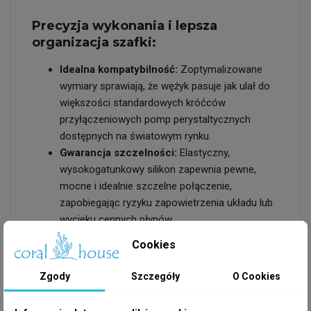
Precyzja wykonania i lepsza
organizacja szafki:
Idealna kompatybilność:
Zoptymalizowane
wymiary sprawiają, że wężyk pasuje jak ulał do
większości standardowych króćców
przyłączeniowych pomp perystaltycznych
dostępnych na światowym rynku.
Gwarancja szczelności:
Elastyczny,
wysokogatunkowy silikon zapewnia pewne,
mocne i idealnie szczelne połączenie,
zapobiegając ryzyku zapowietrzenia układu lub
wycieku cennych płynów.
Wyrazista kolorystyka (Green):
Seria Rainbow
Cookies
występuje w 5 wyrazistych kolorach.
Zastosowanie jaskrawego, zielonego wężyka
Zgody
Szczegóły
O Cookies
pozwala na łatwą i szybką identyfikację
konkretnego dozowanego płynu w gąszczu