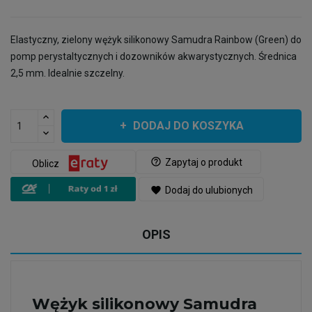
Elastyczny, zielony wężyk silikonowy Samudra Rainbow (Green) do
pomp perystaltycznych i dozowników akwarystycznych. Średnica
2,5 mm. Idealnie szczelny.
DODAJ DO KOSZYKA
help_outline
Zapytaj o produkt
Oblicz
favorite
Dodaj do ulubionych
OPIS
Wężyk silikonowy Samudra