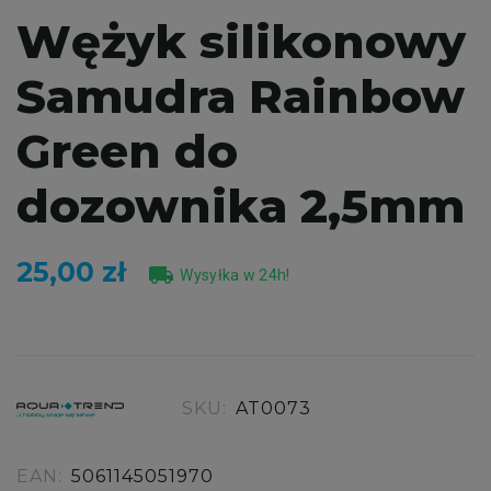
Wężyk silikonowy
Samudra Rainbow
Green do
dozownika 2,5mm
25,00 zł
local_shipping
Wysyłka w 24h!
SKU:
AT0073
EAN:
5061145051970