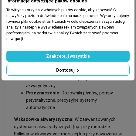
Informacje dotyczące plików cookies
instalacji ukrytej pod akwarium.
Ta witryna korzysta z własnych plików cookie, aby zapewnić Ci
najwyższy poziom doświadczenia na naszej stronie . Wykorzystujemy
również pliki cookie stron trzecich w celu ulepszenia naszych usług,
analizy a nastepnie wyświetlania reklam związanych z Twoimi
Specyfikacja techniczna:
preferencjami na podstawie analizy Twoich zachowań podczas
nawigacji.
Producent:
Samudra.
Model:
Rainbow.
Zaakceptuj wszystkie
Kolor:
Green (Zielony).
Średnica wewnętrzna:
2,5 mm.
Dostosuj
Grubość ścianki:
1,0 mm.
Materiał:
Chemicznie obojętny silikon
akwarystyczny.
Przeznaczenie:
Dozowniki płynów, pompy
perystaltyczne, precyzyjne systemy
automatyczne.
Wskazówka akwarystyczna:
W zaawansowanych
systemach akwarystycznych (np. przy metodzie
Ballinga w akwarystyce morskiej lub przy nawożeniu w