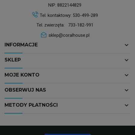
NIP: 8822144829
Tel. kontaktowy:
530-499-289
Tel. zwierzęta:
733-182-991
sklep@coralhouse.pl
keyboard_arrow_down
INFORMACJE
keyboard_arrow_down
SKLEP
keyboard_arrow_down
MOJE KONTO
keyboard_arrow_down
OBSERWUJ NAS
keyboard_arrow_down
METODY PŁATNOŚCI