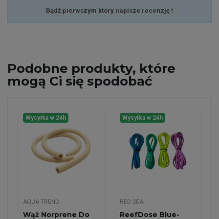
Bądź pierwszym który napisze recenzję !
Podobne
produkty, które
mogą Ci się spodobać
Wysyłka w 24h
Wysyłka w 24h
AQUA TREND
RED SEA
Wąż Norprene Do
ReefDose Blue-