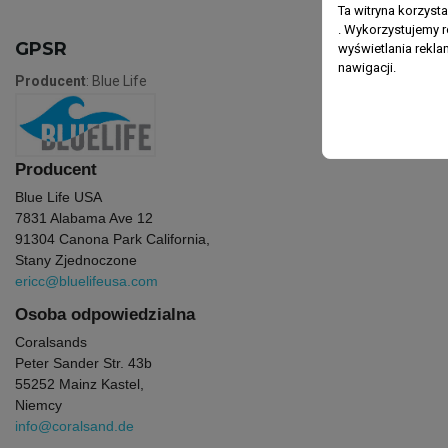
Ta witryna korzyst
. Wykorzystujemy r
GPSR
wyświetlania rekl
nawigacji.
Producent
: Blue Life
Producent
Blue Life USA
7831 Alabama Ave 12
91304 Canona Park California,
Stany Zjednoczone
ericc@bluelifeusa.com
Osoba odpowiedzialna
Coralsands
Peter Sander Str. 43b
55252 Mainz Kastel,
Niemcy
info@coralsand.de