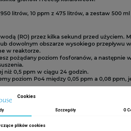
0 litrów, 10 ppm z 475 litrów, a zestaw 500 ml 
wodą (RO) przez kilka sekund przed użyciem. M
j lub dowolnym obszarze wysokiego przepływu w 
ne w reaktorze.
iesz pożądany poziom fosforanów, a następnie w
uszenia.
j niż 0,5 ppm w ciągu 24 godzin.
my poziom Po4 między 0,05 ppm a 0,08 ppm, je
enerować.
Cookies
CY!
dy
Szczegóły
O C
yczące plików cookies