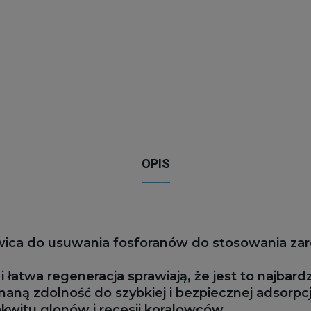
OPIS
ica do usuwania fosforanów do stosowania zar
 łatwa regeneracja sprawiają, że jest to najbard
ną zdolność do szybkiej i bezpiecznej adsorpcj
akwitu glonów i recesji koralowców.