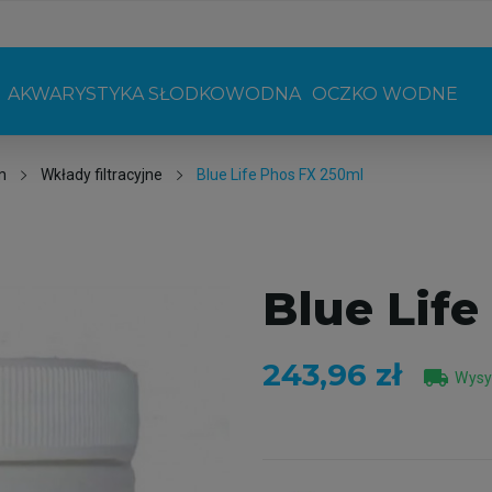
AKWARYSTYKA SŁODKOWODNA
OCZKO WODNE
m
Wkłady filtracyjne
Blue Life Phos FX 250ml
Blue Lif
243,96 zł
local_shipping
Wysył