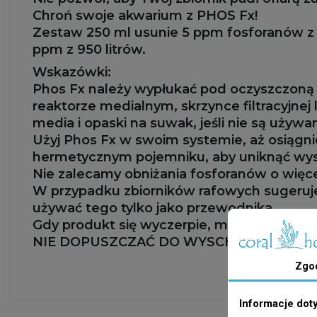
Chroń swoje akwarium z PHOS Fx!
Zestaw 250 ml usunie 5 ppm fosforanów z 95
ppm z 950 litrów.
Wskazówki:
Phos Fx należy wypłukać pod oczyszczoną 
reaktorze medialnym, skrzynce filtracyjne
media i opaski na suwak, jeśli nie są używa
Użyj Phos Fx w swoim systemie, aż osiągn
hermetycznym pojemniku, aby uniknąć wys
Nie zalecamy obniżania fosforanów o więce
W przypadku zbiorników rafowych sugeruje
używać tego tylko jako przewodnika.
Gdy produkt się wyczerpie, można go reg
NIE DOPUSZCZAĆ DO WYSCHNIĘCIA ŻYWI
Zgo
Informacje dot