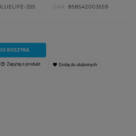
BLUELIFE-355
EAN:
858542003559
DO KOSZYKA
help_outline
Zapytaj o produkt
favorite
Dodaj do ulubionych