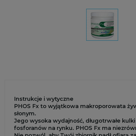
Instrukcje i wytyczne
PHOS Fx to wyjątkowa makroporowata żyw
słonym.
Jego wysoka wydajność, długotrwałe kulki i
fosforanów na rynku. PHOS Fx ma niezrówna
Nie pozwól, aby Twój zbiornik padł ofiarą z