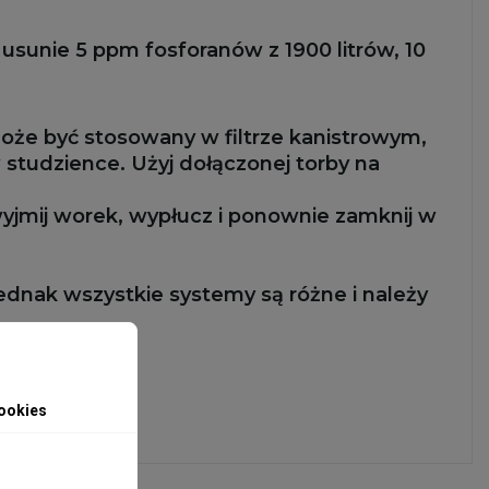
usunie 5 ppm fosforanów z 1900 litrów, 10
oże być stosowany w filtrze kanistrowym,
studzience. Użyj dołączonej torby na
yjmij worek, wypłucz i ponownie zamknij w
dnak wszystkie systemy są różne i należy
ookies