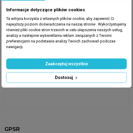
akwarium.
Informacje dotyczące plików cookies
Stosowanie:
Ta witryna korzysta z własnych plików cookie, aby zapewnić Ci
najwyższy poziom doświadczenia na naszej stronie . Wykorzystujemy
Przed użyciem należy przepłukać węgiel najlepiej przy
również pliki cookie stron trzecich w celu ulepszenia naszych usług,
użyciu wody z akwarium lub osmotycznej. Następnie
analizy a nastepnie wyświetlania reklam związanych z Twoimi
w celu usunięcia powietrza występującego w porach
preferencjami na podstawie analizy Twoich zachowań podczas
nawigacji.
węgla należy namoczyć go w wodzie osmotycznej do
czasu opadnięcia na dno. Węgiel należy umieścić w
miejscu o aktywnym przepływie w siatce, która jest
Zaakceptuj wszystkie
dołączona do zestawu. Wkład należy wymieniać co
1,5 - 2 miesiące. 50 gram węgla nadaje się na 200
Dostosuj
litrów wody morskiej.
GPSR