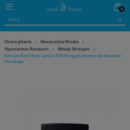
0
Strona główna
Akwarystyka Morska
Wyposażenie Akwarium
Wkłady filtracyjne
Red Sea Reef-Spec Carbon 500 ml węgiel aktywny do akwarium
morskiego