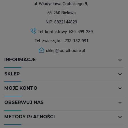
ul. Władysława Grabskiego 9,
58-260 Bielawa
NIP: 8822144829
Tel. kontaktowy:
530-499-289
Tel. zwierzęta:
733-182-991
sklep@coralhouse.pl
keyboard_arrow_down
INFORMACJE
keyboard_arrow_down
SKLEP
keyboard_arrow_down
MOJE KONTO
keyboard_arrow_down
OBSERWUJ NAS
keyboard_arrow_down
METODY PŁATNOŚCI