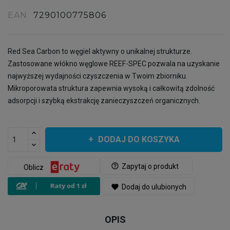
EAN:
7290100775806
Red Sea Carbon to węgiel aktywny o unikalnej strukturze.
Zastosowane włókno węglowe REEF-SPEC pozwala na uzyskanie
najwyższej wydajności czyszczenia w Twoim zbiorniku.
Mikroporowata struktura zapewnia wysoką i całkowitą zdolność
adsorpcji i szybką ekstrakcję zanieczyszczeń organicznych.
DODAJ DO KOSZYKA
help_outline
Zapytaj o produkt
Oblicz
favorite
Dodaj do ulubionych
OPIS