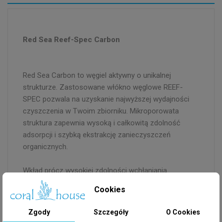
Red Sea Reef-Spec Carbon
Red Sea Carbon to węgiel aktywny o unikalnej
strukturze. Zastosowane włókno węglowe REEF-
SPEC pozwala na uzyskanie najwyższej wydajności
czyszczenia w Twoim zbiorniku. Mikroporowata
struktura zapewnia wysoką i całkowitą zdolność
adsorpcji i szybką ekstrakcję zanieczyszczeń
organicznych.
Wkład prócz wysokiej zdolności wchłaniania
zanieczyszczeń cechuje się dodatkową niskim
Cookies
poziomem produkcji fosforanów oraz popiołu.
Włókna węglowe o wymiarach 0.6-2.3 mm pozwalają
Zgody
Szczegóły
O Cookies
na zachowanie idealnie przejrzystej wody w Twoim