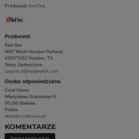
Producent
: Red Sea
Producent
Red Sea
4687 World Houston Parkway
#200
77032 Houston, TX,
Stany Zjednoczone
support.pl@redseafish.com
Osoba odpowiedzialna
Coral House
Władysława Grabskiego 9,
58-260 Bielawa,
Polska
sklep@coralhouse.pl
KOMENTARZE
Napisz swoją opinię