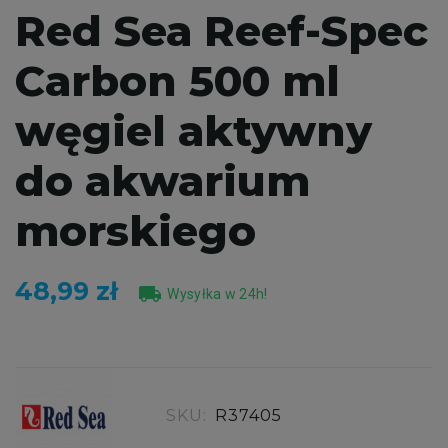
Red Sea Reef-Spec
Carbon 500 ml
węgiel aktywny
do akwarium
morskiego
48,99 zł
local_shipping
Wysyłka w 24h!
SKU:
R37405