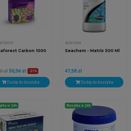
AFOREST
SEACHEM
aforest Carbon 1000
Seachem - Matrix 500 Ml
0 zł
50,56 zł
47,58 zł
-21%
Dodaj do koszyka
Dodaj do koszyka
yłka w 24h
Wysyłka w 24h