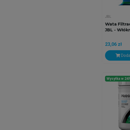
JBL
Wata Filtr
JBL - Włók
23,06 zł
Doda
Wysyłka w 24