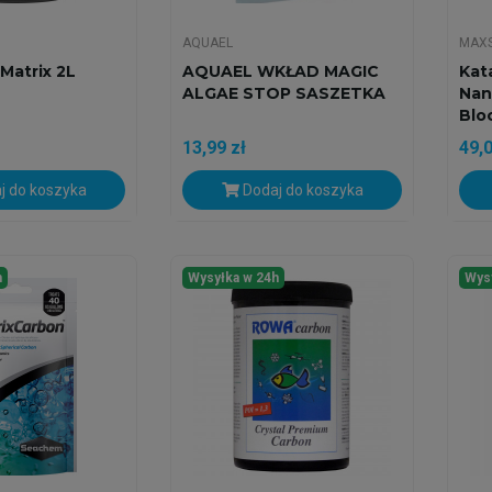
AQUAEL
MAX
Matrix 2L
AQUAEL WKŁAD MAGIC
Kat
ALGAE STOP SASZETKA
Nan
Bloc
13,99 zł
49,0
j do koszyka
Dodaj do koszyka
h
Wysyłka w 24h
Wys