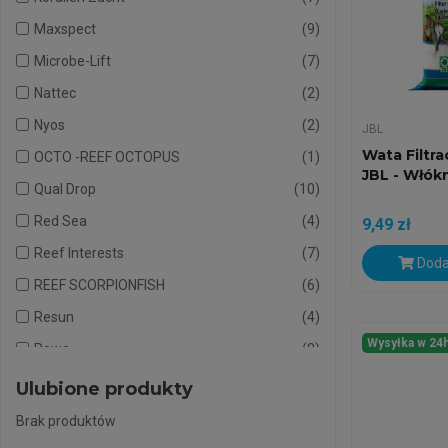
Maxspect
9
Microbe-Lift
7
Nattec
2
Nyos
2
JBL
Wata Filtr
OCTO -REEF OCTOPUS
1
JBL - Włók
Qual Drop
10
Red Sea
4
9,49 zł
Reef Interests
7
Doda
REEF SCORPIONFISH
6
Resun
4
Wysyłka w 24
Rowa
8
Seachem
19
Ulubione produkty
Sera
3
Brak produktów
Squali
10