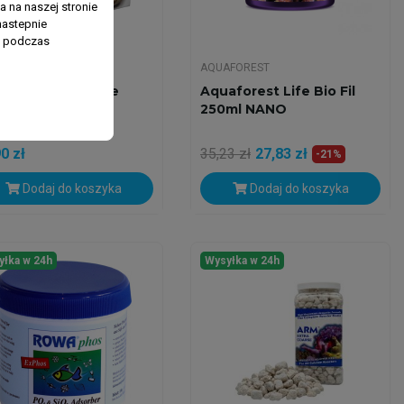
 na naszej stronie
nastepnie
ń podczas
 DROP
AQUAFOREST
lDrop Prime Pore
Aquaforest Life Bio Fil
ml - Ceramiczny
250ml NANO
riał Filtracyjny
0 zł
35,23 zł
27,83 zł
-21%
Dodaj do koszyka
Dodaj do koszyka
yłka w 24h
Wysyłka w 24h