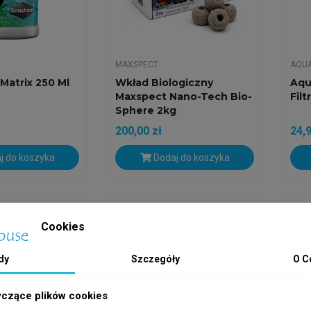
MAXSPECT
AQU
Matrix 250 Ml
Wkład Biologiczny
Aqu
Maxspect Nano-Tech Bio-
Filt
Sphere 2kg
200,00 zł
24,9
j do koszyka
Dodaj do koszyka
h
Wysyłka w 24h
Wys
Cookies
dy
Szczegóły
O C
yczące plików cookies