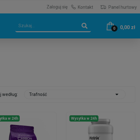
Zaloguj się
Kontakt
Panel hurtowy
0,00 zł
0

j według:
Trafność
yłka w 24h
Wysyłka w 24h