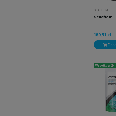
SEACHEM
Seachem - 
150,91 zł
Doda
Wysyłka w 24