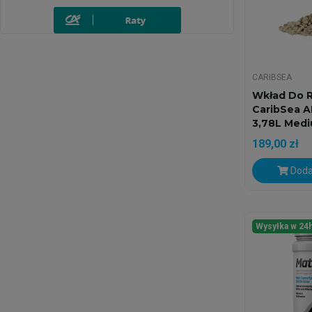
CARIBSEA
Wkład Do 
CaribSea 
3,78L Med
189,00 zł
Doda
Wysyłka w 24