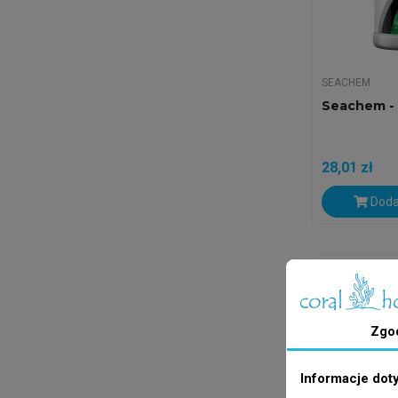
SEACHEM
Seachem - 
28,01 zł
Doda
Wysyłka w 24
Zgo
Informacje dot