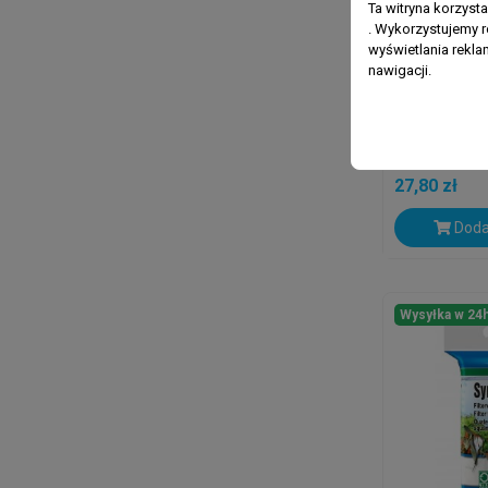
Ta witryna korzyst
. Wykorzystujemy r
wyświetlania rekl
nawigacji.
AQUAEL
AQUAEL W
MAX PRO
27,80 zł
Doda
Wysyłka w 24