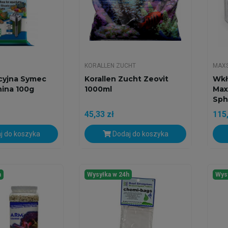
KORALLEN ZUCHT
MAX
acyjna Symec
Korallen Zucht Zeovit
Wkł
nina 100g
1000ml
Max
Sph
45,33 zł
115,
j do koszyka
Dodaj do koszyka
h
Wysyłka w 24h
Wys