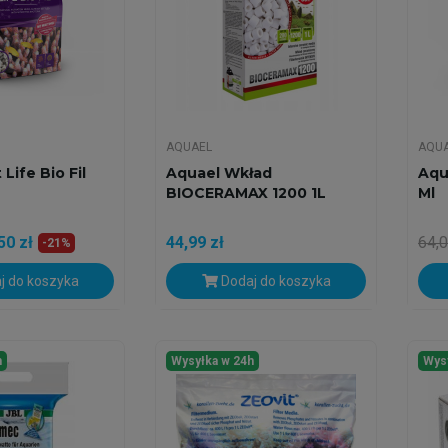
AQUAEL
AQU
Life Bio Fil
Aquael Wkład
Aqu
BIOCERAMAX 1200 1L
Ml
50 zł
44,99 zł
64,0
-21%
j do koszyka
Dodaj do koszyka
h
Wysyłka w 24h
Wys