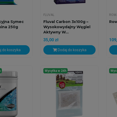
FLUVAL
ROW
acyjna Symec
Fluval Carbon 3x100g –
Row
nina 250g
Wysokowydajny Węgiel
Aktywny W...
35,00 zł
109,
j do koszyka
Dodaj do koszyka
h
Wysyłka w 24h
Wys