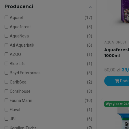
Producenci
Aquael
17
Aquaforest
8
AquaNova
9
AQUAFOREST
Ati Aquaristik
6
Aquaforest 
AZOO
1
1000ml
Blue Life
1
50,00 zł
39,
Boyd Enterprises
8
Doda
CaribSea
2
Coralhouse
3
Fauna Marin
10
Wysyłka w 24
Fluval
1
JBL
6
Korallen Zucht
7