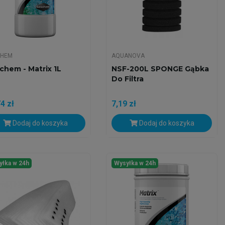
CHEM
AQUANOVA
chem - Matrix 1L
NSF-200L SPONGE Gąbka
Do Filtra
4 zł
7,19 zł
Dodaj do koszyka
Dodaj do koszyka
yłka w 24h
Wysyłka w 24h