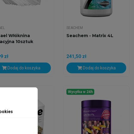
AEL
SEACHEM
ael Włóknina
Seachem - Matrix 4L
racyjna 10sztuk
9 zł
241,50 zł
Dodaj do koszyka
Dodaj do koszyka
yłka w 24h
Wysyłka w 24h
ookies