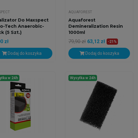
SPECT
AQUAFOREST
alizator Do Maxspect
Aquaforest
o-Tech Anaerobic-
Demineralization Resin
k (5 Szt.)
1000ml
0 zł
79,90 zł
63,12 zł
-21%
Dodaj do koszyka
Dodaj do koszyka
yłka w 24h
Wysyłka w 24h