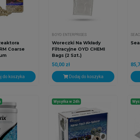
BOYD ENTERPRISES
SEA
Reaktora
Woreczki Na Wkłady
Sea
ARM Coarse
Filtracyjne OYD CHEMI
ium
Bags (2 Szt.)
50,00 zł
85,7
j do koszyka
Dodaj do koszyka
h
Wysyłka w 24h
Wys