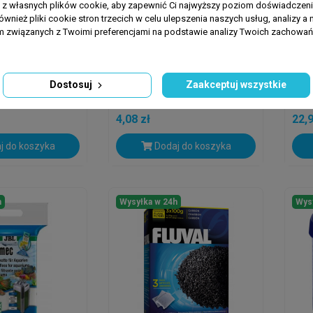
a z własnych plików cookie, aby zapewnić Ci najwyższy poziom doświadczenia
ównież pliki cookie stron trzecich w celu ulepszenia naszych usług, analizy a 
am związanych z Twoimi preferencjami na podstawie analizy Twoich zachowa
AQUANOVA
QUAL
KŁAD WOOL
NSF-40L SPONGE Gąbka
Qua
Do Filtra
250
Dostosuj
Zaakceptuj wszystkie
Mate
4,08 zł
22,9
j do koszyka
Dodaj do koszyka
h
Wysyłka w 24h
Wys