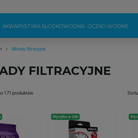
AKWARYSTYKA SŁODKOWODNA
OCZKO WODNE
m
Wkłady filtracyjne
ADY FILTRACYJNE
no 171 produktów.
Sortu
h
Wysyłka w 24h
Wys