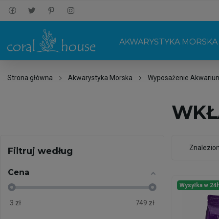
AKWARYSTYKA MORSKA
Strona główna
Akwarystyka Morska
Wyposażenie Akwariu
WKŁ
Znalezio
Filtruj według
Cena
Wysyłka w 24
3
zł
749
zł