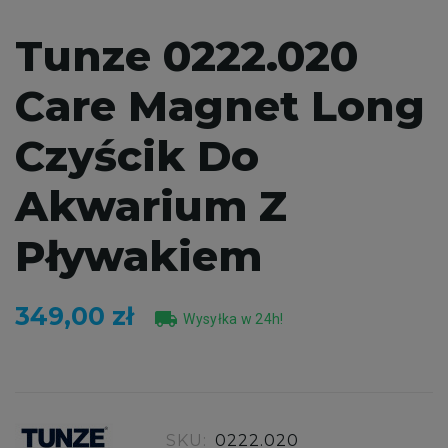
Tunze 0222.020
Care Magnet Long
Czyścik Do
Akwarium Z
Pływakiem
349,00 zł
local_shipping
Wysyłka w 24h!
SKU:
0222.020