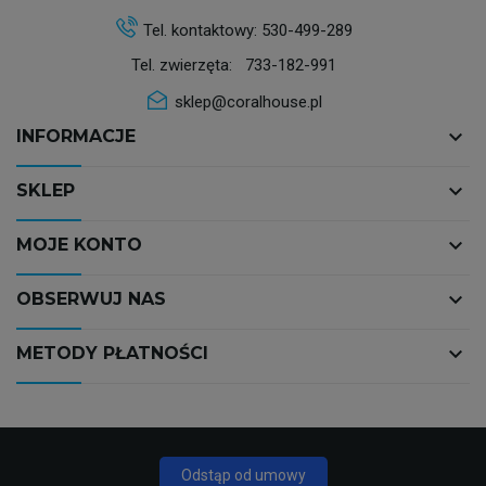
Tel. kontaktowy:
530-499-289
Tel. zwierzęta:
733-182-991
sklep@coralhouse.pl
keyboard_arrow_down
INFORMACJE
keyboard_arrow_down
SKLEP
keyboard_arrow_down
MOJE KONTO
keyboard_arrow_down
OBSERWUJ NAS
keyboard_arrow_down
METODY PŁATNOŚCI
Odstąp od umowy